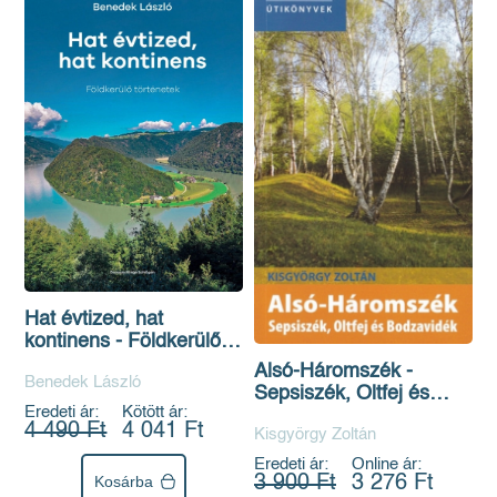
Hat évtized, hat
kontinens - Földkerülő
történetek
Alsó-Háromszék -
Benedek László
Sepsiszék, Oltfej és
Eredeti ár:
Kötött ár:
Bodzavidék - Tortoma
4 490 Ft
4 041 Ft
Kisgyörgy Zoltán
Útikönyvek
Eredeti ár:
Online ár:
Kosárba
3 900 Ft
3 276 Ft