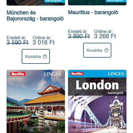
Mauritius - barangoló
München és
Bajorország - barangoló
Eredeti ár:
Online ár:
3 890 Ft
3 268 Ft
Eredeti ár:
Online ár:
3 590 Ft
3 016 Ft
Kosárba
Kosárba