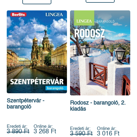
Szentpétervár -
Rodosz - barangoló, 2.
barangoló
kiadás
Eredeti ár:
Online ár:
Eredeti ár:
Online ár:
3 890 Ft
3 268 Ft
3 590 Ft
3 016 Ft