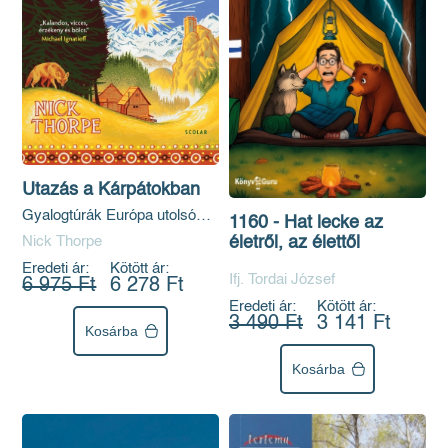
Utazás a Kárpátokban
Gyalogtúrák Európa utolsó
1160 - Hat lecke az
vadonjában
Nick Thorpe
életről, az élettől
Eredeti ár:
Kötött ár:
Ifj. Tordai József
6 975 Ft
6 278 Ft
Eredeti ár:
Kötött ár:
3 490 Ft
3 141 Ft
Kosárba
Kosárba