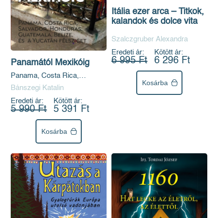
Itália ezer arca – Titkok,
kalandok és dolce vita
Szalczgruber Alexandra
Eredeti ár:
Kötött ár:
6 995 Ft
6 296 Ft
Panamától Mexikóig
Panama, Costa Rica,
Kosárba
Salvador, Honduras,
Bánszegi Katalin
Guatemala, Belize és a
Eredeti ár:
Kötött ár:
Yucatán-félsziget
5 990 Ft
5 391 Ft
Kosárba