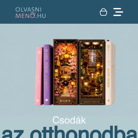
Csodák
az otthonodba