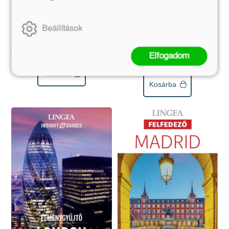
Párizs - élménygyűjtő
New York -
élménygyűjtő
Beállítások
Eredeti ár:
Online ár:
4 990 Ft
4 192 Ft
Eredeti ár:
Online ár:
Elfogadom
4 990 Ft
4 192 Ft
Kosárba
Kosárba