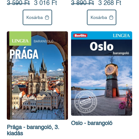
3 890 Ft
3 268 Ft
3 590 Ft
3 016 Ft
Kosárba
Kosárba
Oslo - barangoló
Prága - barangoló, 3.
kiadás