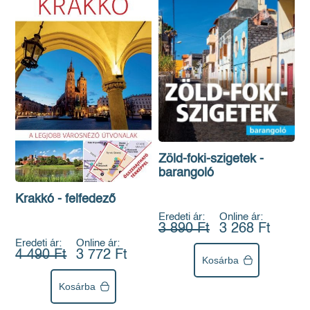
Zöld-foki-szigetek -
barangoló
Krakkó - felfedező
Eredeti ár:
Online ár:
3 890 Ft
3 268 Ft
Eredeti ár:
Online ár:
4 490 Ft
3 772 Ft
Kosárba
Kosárba