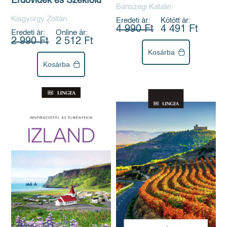
Erdővidék és Székföld
Bánszegi Katalin
Kisgyörgy Zoltán
Eredeti ár:
Kötött ár:
4 990 Ft
4 491 Ft
Eredeti ár:
Online ár:
2 990 Ft
2 512 Ft
Kosárba
Kosárba