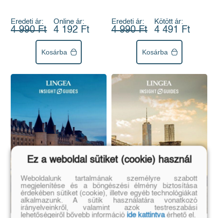
Eredeti ár:
Kötött ár:
Eredeti ár:
Online ár:
4 990 Ft
4 491 Ft
4 990 Ft
4 192 Ft
Kosárba
Kosárba
Ez a weboldal sütiket (cookie) használ
Weboldalunk tartalmának személyre szabott
megjelenítése és a böngészési élmény biztosítása
érdekében sütiket (cookie), illetve egyéb technológiákat
alkalmazunk. A sütik használatára vonatkozó
irányelveinkről, valamint azok testreszabási
lehetőségeiről bővebb információ
ide kattintva
érhető el.