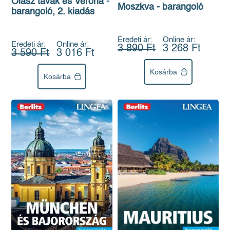
Olasz tavak és Verona -
Moszkva - barangoló
barangoló, 2. kiadás
Eredeti ár:
Online ár:
Eredeti ár:
Online ár:
3 890 Ft
3 268 Ft
3 590 Ft
3 016 Ft
Kosárba
Kosárba