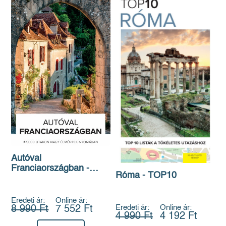
Autóval
Franciaországban -
Róma - TOP10
Kisebb utakon nagy
élmények nyomában
Eredeti ár:
Online ár:
Eredeti ár:
Online ár:
8 990 Ft
7 552 Ft
4 990 Ft
4 192 Ft