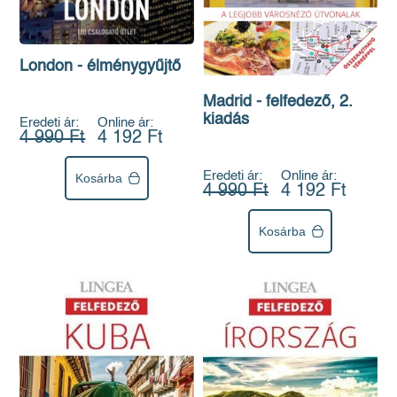
London - élménygyűjtő
Madrid - felfedező, 2.
kiadás
Eredeti ár:
Online ár:
4 990 Ft
4 192 Ft
Eredeti ár:
Online ár:
Kosárba
4 990 Ft
4 192 Ft
Kosárba