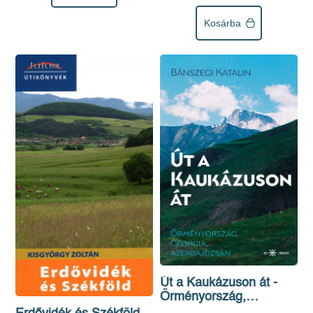
Kosárba
Út a Kaukázuson át -
Örményország,
Georgia, Azerbajdzsán