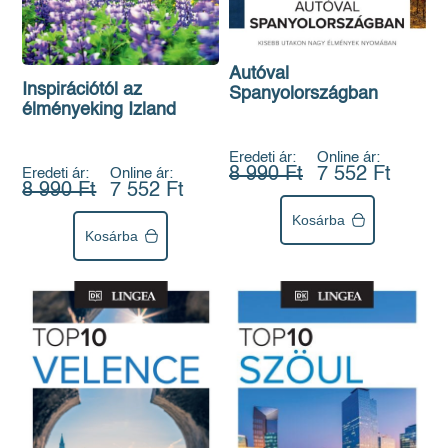
Autóval
Inspirációtól az
Spanyolországban
élményeking Izland
Eredeti ár:
Online ár:
8 990 Ft
7 552 Ft
Eredeti ár:
Online ár:
8 990 Ft
7 552 Ft
Kosárba
Kosárba