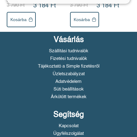
Eredeti ár:
Online ár:
Eredeti ár:
Online ár:
3 184 Ft
3 184 Ft
3 790 Ft
3 790 Ft
Kosárba
Kosárba
Vásárlás
Szállítási tudnivalók
Fizetési tudnivalók
Tájékoztató a Simple fizetésről
Üzletszabályzat
Adatvédelem
Süti beállítások
Árkötött termékek
Segítség
Kapcsolat
Ügyfélszolgálat