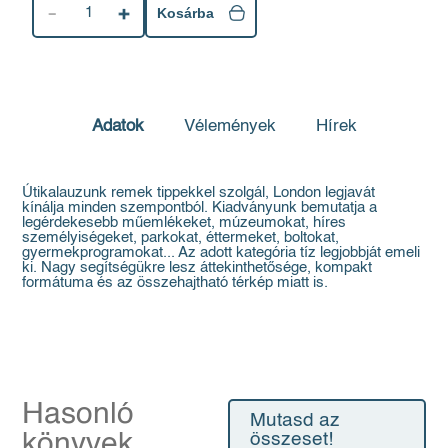
1
Kosárba
Adatok
Vélemények
Hírek
Útikalauzunk remek tippekkel szolgál, London legjavát
kínálja minden szempontból. Kiadványunk bemutatja a
legérdekesebb műemlékeket, múzeumokat, híres
személyiségeket, parkokat, éttermeket, boltokat,
gyermekprogramokat... Az adott kategória tíz legjobbját emeli
ki. Nagy segítségükre lesz áttekinthetősége, kompakt
formátuma és az összehajtható térkép miatt is.
Hasonló
Mutasd az
könyvek
összeset!