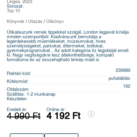
Lingea, 2023.
Sorozat:
Top 10
Könyvek
/
Utazás
/
Útikönyv
Útikalauzunk remek tippekkel szolgál, London legjavát kínálja
minden szempontból. Kiadványunk bemutatja a
legérdekesebb műemlékeket, múzeumokat, híres
személyiségeket, parkokat, éttermeket, boltokat,
gyermekprogramokat... Az adott kategória tíz legjobbját emeli
ki. Nagy segítségükre lesz áttekinthetősége, kompakt
formátuma és az összehajtható térkép miatt is.
239989
Raktári kód:
puhatáblás
Kötésmód:
192
Oldalszám:
Szállítás:
1-2 munkanap
Készleten
Eredeti ár:
Online ár:
4 990 Ft
4 192 Ft