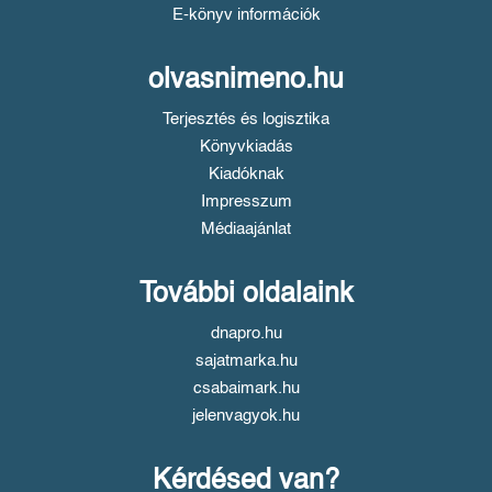
E-könyv információk
olvasnimeno.hu
Terjesztés és logisztika
Könyvkiadás
Kiadóknak
Impresszum
Médiaajánlat
További oldalaink
dnapro.hu
sajatmarka.hu
csabaimark.hu
jelenvagyok.hu
Kérdésed van?