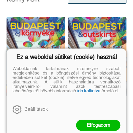
Ez a weboldal sütiket (cookie) használ
Weboldalunk tartalmának személyre szabott
megjelenítése és a böngészési élmény biztosítása
érdekében sütiket (cookie), illetve egyéb technológiákat
alkalmazunk. A sütik használatára vonatkozó
irányelveinkről, valamint azok testreszabási
lehetőségeiről bővebb információ
ide kattintva
érhető el.
Budapest és környéke
Budapest & Outskirts
Beállítások
Elfogadom
Kolozsvári Ildikó, Tutunzis
Kolozsvári Ildikó, Tutunzis
István
István