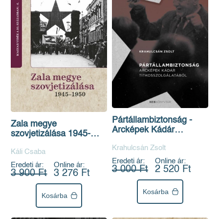
Pártállambiztonság -
Zala megye
Arcképek Kádár
szovjetizálása 1945-
titkosszolgálatából
1950
Krahulcsán Zsolt
Káli Csaba
Eredeti ár:
Online ár:
Eredeti ár:
Online ár:
3 000 Ft
2 520 Ft
3 900 Ft
3 276 Ft
Kosárba
Kosárba