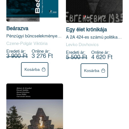
Beárazva
Egy élet krónikája
Pénzügyi bűncselekmények
A 2A 424-es számú politikai
a Rákosi-korszakban
fogoly
Czene-Polgár Viktória
Levko Dovhovics
Eredeti ár:
Online ár:
Eredeti ár:
Online ár:
3 900 Ft
3 276 Ft
5 500 Ft
4 620 Ft
Kosárba
Kosárba