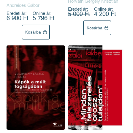
Horváth Gergely Krisztián
1945 után
évtizedeiben
Andreides Gábor
Eredeti ár:
Online ár:
Eredeti ár:
Online ár:
5 000 Ft
4 200 Ft
6 900 Ft
5 796 Ft
Kosárba
Kosárba