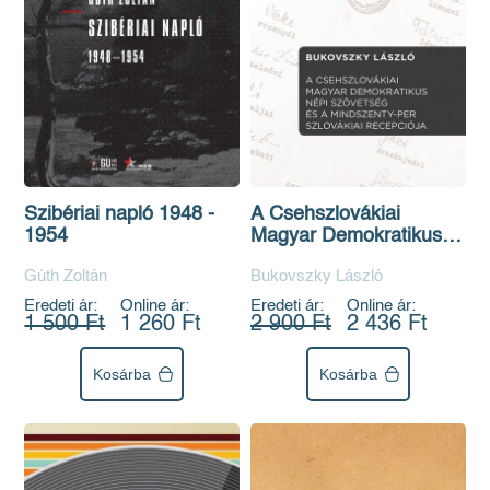
A Csehszlovákiai
Szibériai napló 1948 -
Magyar Demokratikus
1954
Népi Szövetség és a
Bukovszky László
Gúth Zoltán
Mindszenty-per
szlovákiai recepciója
Eredeti ár:
Online ár:
Eredeti ár:
Online ár:
2 900 Ft
2 436 Ft
1 500 Ft
1 260 Ft
Kosárba
Kosárba