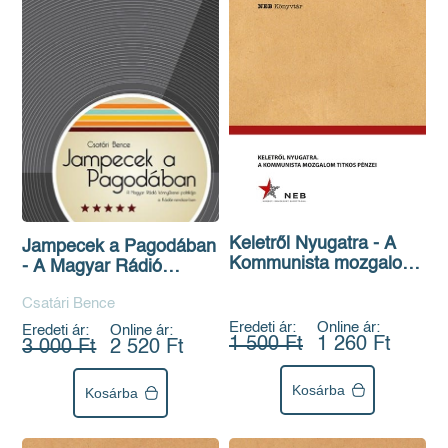
Keletről Nyugatra - A
Jampecek a Pagodában
Kommunista mozgalom
- A Magyar Rádió
titkos pénzei
könnyűzenei politikája a
Csatári Bence
Kádár-rendszerben
Eredeti ár:
Online ár:
Eredeti ár:
Online ár:
1 500 Ft
1 260 Ft
3 000 Ft
2 520 Ft
Kosárba
Kosárba