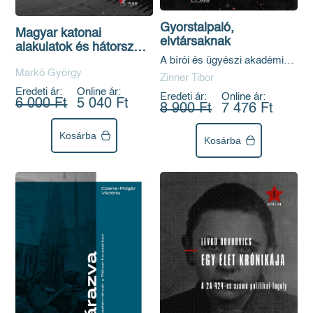
Gyorstalpaló,
Magyar katonai
elvtársaknak
alakulatok és hátországi
A bírói és ügyészi akadémia,
szervezetek (1945–
1949–1954
Markó György
1956)
Zinner Tibor
Eredeti ár:
Online ár:
Eredeti ár:
Online ár:
6 000 Ft
5 040 Ft
8 900 Ft
7 476 Ft
Kosárba
Kosárba