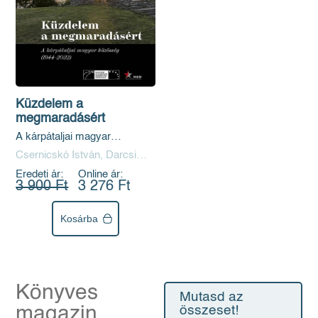
Küzdelem a
megmaradásért
A kárpátaljai magyar
közösség (1944 - 2022)
Csernicskó István, Darcsi
Karolina, Molnár D. Erzsébet,
Eredeti ár:
Online ár:
Orosz Ildikó, Váradi Natália
3 900 Ft
3 276 Ft
Kosárba
Könyves
Mutasd az
magazin
összeset!