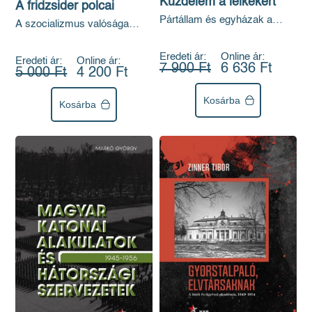
Küzdelem a lelkekért
A fridzsider polcai
Pártállam és egyházak a
A szocializmus valósága
hosszú hatvanas években
vidéken az 1960–1980-as
években
Eredeti ár:
Online ár:
Eredeti ár:
Online ár:
7 900 Ft
6 636 Ft
5 000 Ft
4 200 Ft
Kosárba
Kosárba