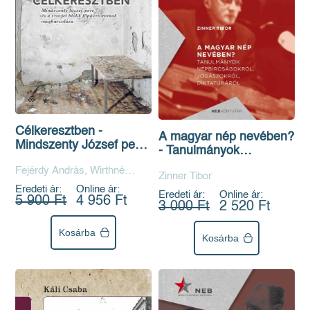
Célkeresztben -
A magyar nép nevében?
Mindszenty József pere
- Tanulmányok
és a szovjet blokk
népbíróságokról,
Fejérdy András, Wirthné
főpásztorainak
Zinner Tibor
jogászokról, diktatúráról
Diera Bernadett
meghurcolása
Eredeti ár:
Online ár:
Eredeti ár:
Online ár:
5 900 Ft
4 956 Ft
3 000 Ft
2 520 Ft
Kosárba
Kosárba