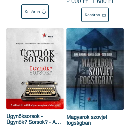
2 000 Ft
1 680 Ft
Kosárba
Kosárba
Ügynöksorsok -
Magyarok szovjet
Ügynök? Sorsok? - A
fogságban
hálózati lét sokfélesége