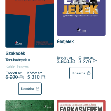
Életjelek
Szakadék
Eredeti ár:
Online ár:
Tanulmányok a
3 900 Ft
3 276 Ft
kommunizmusról
Kahler Frigyes
Kosárba
Eredeti ár:
Kötött ár:
5 900 Ft
5 310 Ft
Kosárba