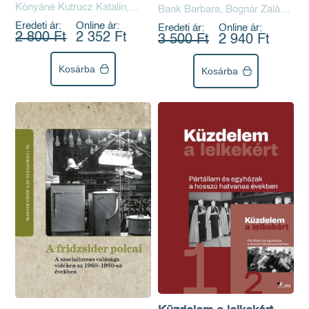
Kónyáné Kutrucz Katalin,
és a megismerés
Bank Barbara, Bognár Zalán,
Petrikné Vámos Ida
Tóth Gábor
korlátai
Eredeti ár:
Online ár:
Eredeti ár:
Online ár:
2 800 Ft
2 352 Ft
3 500 Ft
2 940 Ft
Kosárba
Kosárba