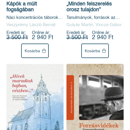
Kápók a múlt
„Minden felszerelés
fogságában
orosz tulajdon”
Náci koncentrációs táborok
Tanulmányok, források az
magyar zsidó funkcionáriusai
1944–45-ös hatalomváltás
Veszprémy László Bernát
Gulyás Martin, Vincze Gábor
a népbíróság előtt
Csongrád vármegyei
Eredeti ár:
Online ár:
Eredeti ár:
Online ár:
történetéhez
3 500 Ft
2 940 Ft
3 500 Ft
2 940 Ft
Kosárba
Kosárba