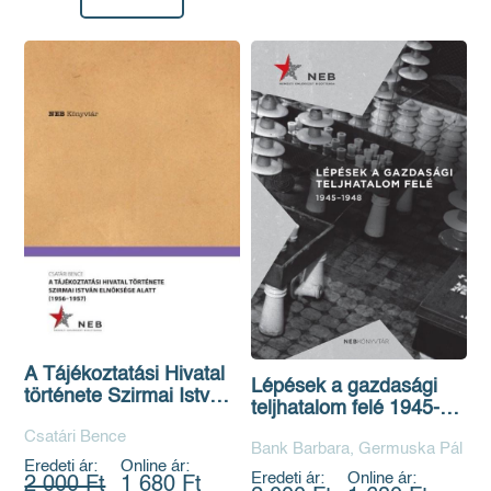
A Tájékoztatási Hivatal
Lépések a gazdasági
története Szirmai István
teljhatalom felé 1945-
elnöksége alatt - 1956-
1948
Csatári Bence
1957
Bank Barbara, Germuska Pál
Eredeti ár:
Online ár:
Eredeti ár:
Online ár:
2 000 Ft
1 680 Ft