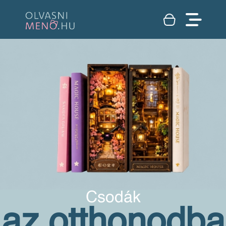
Csodák
az otthonodba