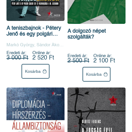
A teniszbajnok - Pétery
A dolgozó népet
Jenő és egy polgári
szolgálták?
család élete és
Markó György, Sándor Ákos,
viszontagságai a XX.
Sz. Kovács Éva
században
Eredeti ár:
Online ár:
Eredeti ár:
Online ár:
3 000 Ft
2 520 Ft
2 500 Ft
2 100 Ft
Kosárba
Kosárba