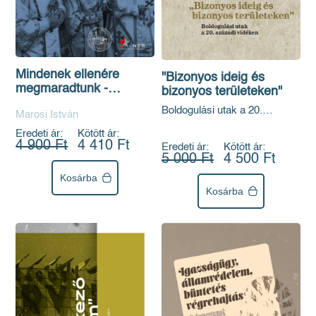
Mindenek ellenére
"Bizonyos ideig és
megmaradtunk -
bizonyos területeken"
Tanulmányok a
Boldogulási utak a 20.
Marosi István
Munkácsi
századi vidéken
Görögkatolikus
Eredeti ár:
Kötött ár:
Egyházmegye
4 900 Ft
4 410 Ft
Eredeti ár:
Kötött ár:
5 000 Ft
4 500 Ft
üldözéséről, 1944-1989
Kosárba
Kosárba