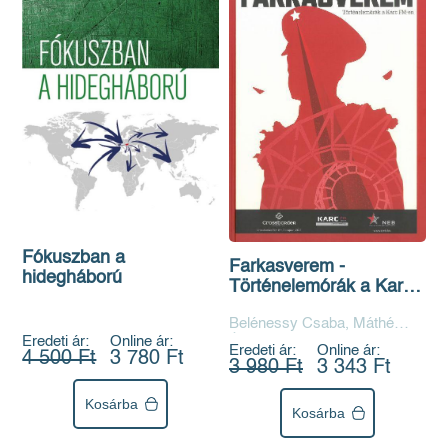
Fókuszban a
Farkasverem -
hidegháború
Történelemórák a Karc
FM-en
Belénessy Csaba, Máthé
Áron
Eredeti ár:
Online ár:
Eredeti ár:
Online ár:
4 500 Ft
3 780 Ft
3 980 Ft
3 343 Ft
Kosárba
Kosárba