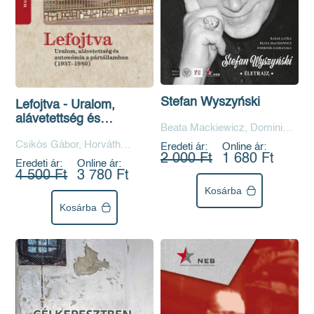
Stefan Wyszyński
Lefojtva - Uralom,
alávetettség és
Beata Mackiewicz, Dominik
autonómia a
Zamiatala, Rafal Latka
Csikós Gábor, Horváth
pártállamban (1957-
Eredeti ár:
Online ár:
2 000 Ft
1 680 Ft
Gergely Krisztián
1980)
Eredeti ár:
Online ár:
4 500 Ft
3 780 Ft
Kosárba
Kosárba