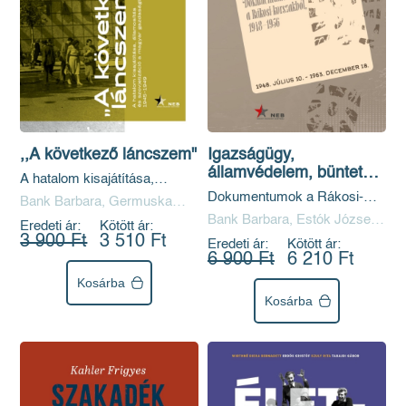
,,A következő láncszem"
Igazságügy,
államvédelem, büntetés-
A hatalom kisajátítása,
végrehajtás
államosítás és szovjetizáció a
Dokumentumok a Rákosi-
Bank Barbara, Germuska
magyar gazdaságban 1945-
korszakból 1948-1956
Pál, Hollósi Dániel József
Bank Barbara, Estók József,
Eredeti ár:
Kötött ár:
1949
Zinner Tibor
3 900 Ft
3 510 Ft
Eredeti ár:
Kötött ár:
6 900 Ft
6 210 Ft
Kosárba
Kosárba