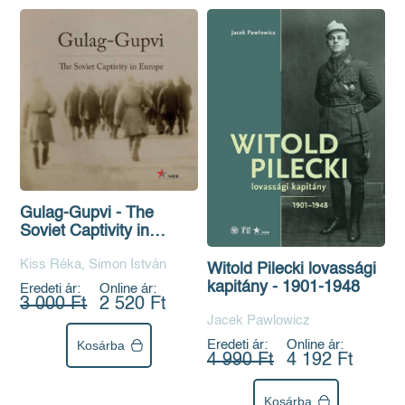
Gulag-Gupvi - The
Soviet Captivity in
Europe
Kiss Réka, Simon István
Witold Pilecki lovassági
kapitány - 1901-1948
Eredeti ár:
Online ár:
3 000 Ft
2 520 Ft
Jacek Pawlowicz
Kosárba
Eredeti ár:
Online ár:
4 990 Ft
4 192 Ft
Kosárba