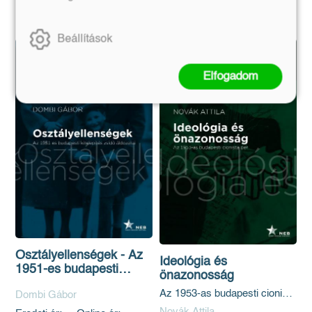
Kosárba
Beállítások
Elfogadom
Osztályellenségek - Az
Ideológia és
1951-es budapesti
önazonosság
kitelepítés zsidó
Az 1953-as budapesti cionista
Dombi Gábor
áldozatai
per
Novák Attila