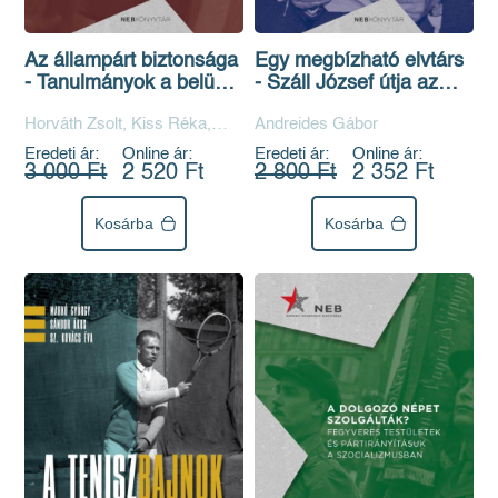
Az állampárt biztonsága
Egy megbízható elvtárs
- Tanulmányok a belügy
- Száll József útja az
és a kommunista párt
MKP-tól a P2-ig
Horváth Zsolt, Kiss Réka,
Andreides Gábor
kapcsolatrendszeréről a
Simon István
Kádár-korszakban
Eredeti ár:
Online ár:
Eredeti ár:
Online ár:
3 000 Ft
2 520 Ft
2 800 Ft
2 352 Ft
Kosárba
Kosárba