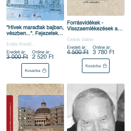
Forrásvidékek -
"Hívek maradtak bajban,
Visszaemlékezések a
vészben...". Fejezetek a
20. századra
Kárpátaljai Református
Csikós Gábor
Erdős Kristóf,
Egyház 20. századi
Eredeti ár:
Online ár:
Szamborovszkyné Nagy
történetéből
4 500 Ft
3 780 Ft
Eredeti ár:
Online ár:
Ibolya
3 000 Ft
2 520 Ft
Kosárba
Kosárba