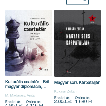
Kulturális csatatér - Brit-
Magyar sors Kárpátalján
magyar diplomácia,
1945-1970
Kulcsár Zoltán
M. Madarász Anita
Eredeti ár:
Online ár:
2 000 Ft
1 680 Ft
Eredeti ár:
Online ár:
4 900 Ft
4 116 Ft