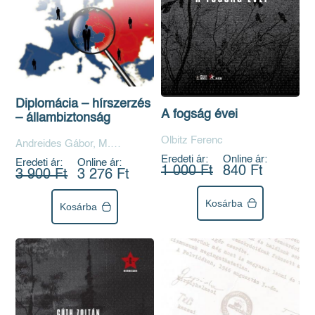
Diplomácia – hírszerzés
A fogság évei
– állambiztonság
Olbitz Ferenc
Andreides Gábor, M.
Madarász Anita, Soós Viktor
Eredeti ár:
Online ár:
Eredeti ár:
Online ár:
Attila
1 000 Ft
840 Ft
3 900 Ft
3 276 Ft
Kosárba
Kosárba