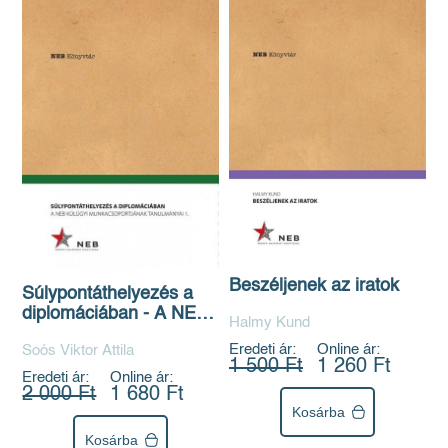
Beszéljenek az iratok
Súlypontáthelyezés a
diplomáciában - A NEB
Halmy Kund
Külügyi
Eredeti ár:
Online ár:
Soós Viktor Attila
Munkacsoportjának
1 500 Ft
1 260 Ft
tanulmányai 1.
Eredeti ár:
Online ár:
2 000 Ft
1 680 Ft
Kosárba
Kosárba