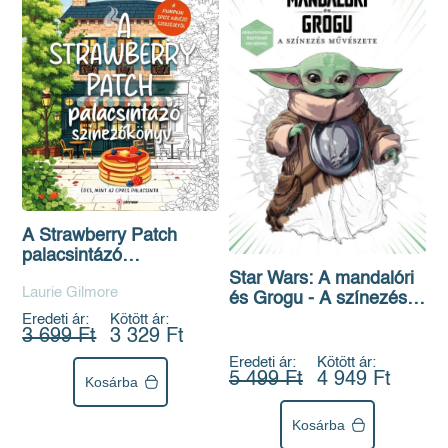
A Strawberry Patch
palacsintázó
színezőkönyv
Star Wars: A mandalóri
Laurie Gilmore
és Grogu - A színezés
művészete -
Eredeti ár:
Kötött ár:
3 699 Ft
3 329 Ft
Kreativitásra ösztönző
100 képpel
Eredeti ár:
Kötött ár:
5 499 Ft
4 949 Ft
Kosárba
Kosárba