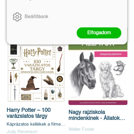
3 699 Ft
3 329 Ft
Kosárba
Kosárba
Beállítások
Elfogadom
Harry Potter – 100
Nagy rajziskola
varázslatos tárgy
mindenkinek - Állatok
(Gyakorlókönyv)
Káprázatos kellékek a filmek
Walter Foster
világából
Jody Revenson