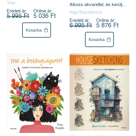
Yoai
Alkoss akvarellel, és kerülj
összhangba a természettel
Eredeti ár:
Online ár:
Inga Buividavice
5 995 Ft
5 036 Ft
Eredeti ár:
Online ár:
6 995 Ft
5 876 Ft
Kosárba
Kosárba