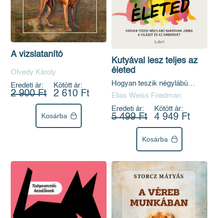
A vizslatanító
Kutyával lesz teljes az
életed
Ölvedy Károly
Hogyan teszik négylábú
Eredeti ár:
Kötött ár:
barátaink jobbá a világot és
2 900 Ft
2 610 Ft
Elias Weiss Friedman
az embereket
Eredeti ár:
Kötött ár:
Kosárba
5 499 Ft
4 949 Ft
Kosárba