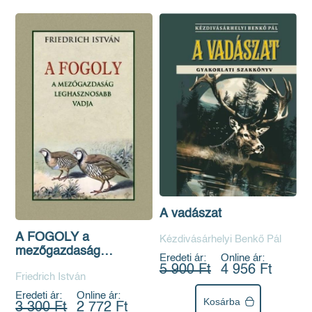
A vadászat
A FOGOLY a
Kézdivásárhelyi Benkő Pál
mezőgazdaság
Eredeti ár:
Online ár:
leghasznosabb vadja
5 900 Ft
4 956 Ft
Friedrich István
Eredeti ár:
Online ár:
Kosárba
3 300 Ft
2 772 Ft