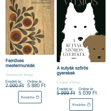
Faműves
mestermunkák
A kutyák szőrös
gyerekek
Gerencsér Kinga
Eredeti ár:
Online ár:
Csányi Vilmos
7 000 Ft
5 880 Ft
Eredeti ár:
Online ár:
5 999 Ft
5 039 Ft
Kosárba
Kosárba