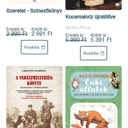
Szeretet - Színezőkönyv
Kocsmakvíz újratöltve
Bartha Álmos
Eredeti ár:
Kötött ár:
2 990 Ft
2 691 Ft
Eredeti ár:
Kötött ár:
5 990 Ft
5 391 Ft
Kosárba
Kosárba