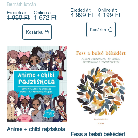
Bernáth István
Eredeti ár:
Online ár:
Eredeti ár:
Online ár:
4 999 Ft
4 199 Ft
1 990 Ft
1 672 Ft
Kosárba
Kosárba
Anime + chibi rajziskola
Fess a belső békédért