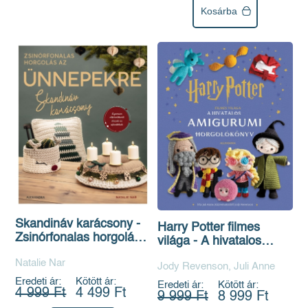
Kosárba
Skandináv karácsony -
Harry Potter filmes
Zsinórfonalas horgolás
világa - A hivatalos
az ünnepekre
amigurumi horgolókönyv
Natalie Nar
Jody Revenson, Juli Anne
Eredeti ár:
Kötött ár:
Eredeti ár:
Kötött ár:
4 999 Ft
4 499 Ft
9 999 Ft
8 999 Ft