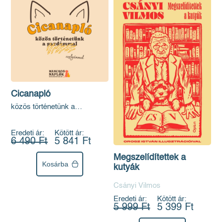
Cicanapló
közös történetünk a
szolgámmal
Eredeti ár:
Kötött ár:
6 490 Ft
5 841 Ft
Megszelídítettek a
Kosárba
kutyák
Csányi Vilmos
Eredeti ár:
Kötött ár:
5 999 Ft
5 399 Ft