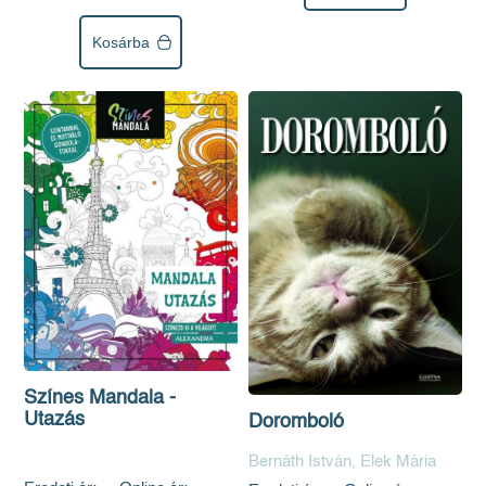
Kosárba
Színes Mandala -
Utazás
Doromboló
Bernáth István, Elek Mária