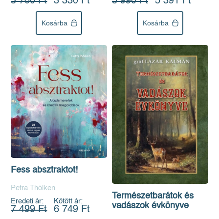
3 700 Ft
3 330 Ft
5 990 Ft
5 391 Ft
Kosárba
Kosárba
Fess absztraktot!
Petra Thölken
Természetbarátok és
Eredeti ár:
Kötött ár:
vadászok évkönyve
7 499 Ft
6 749 Ft