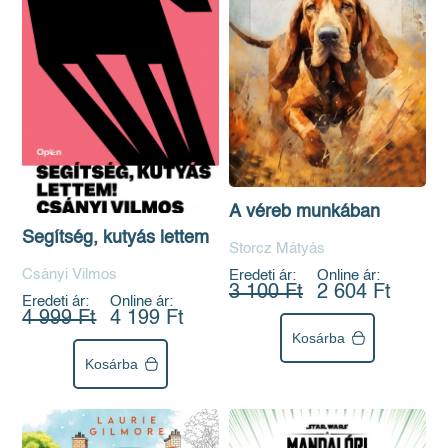
A véreb munkában
Segítség, kutyás lettem
Storcz Mátyás
Csányi Vilmos
Eredeti ár:
Online ár:
3 100 Ft
2 604 Ft
Eredeti ár:
Online ár:
4 999 Ft
4 199 Ft
Kosárba
Kosárba