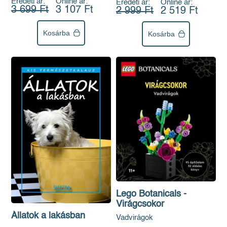
Eredeti ár:
Online ár:
Eredeti ár:
Online ár:
3 699 Ft
3 107 Ft
2 999 Ft
2 519 Ft
Kosárba
Kosárba
Lego Botanicals -
Virágcsokor
Állatok a lakásban
Vadvirágok