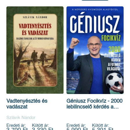
Vadtenyésztés és
Géniusz Focikvíz - 2000
vadászat
lebilincselő kérdés a
futball világából
Szlávik Nándor
Eredeti ár:
Kötött ár:
Eredeti ár:
Kötött ár: