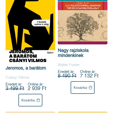
Nagy rajziskola
mindenkinek
Walter Foster
Jeromos, a barátom
Eredeti ár:
Online ár:
8 490 Ft
7 132 Ft
Csányi Vilmos
Eredeti ár:
Online ár:
Kosárba
3 499 Ft
2 939 Ft
Kosárba