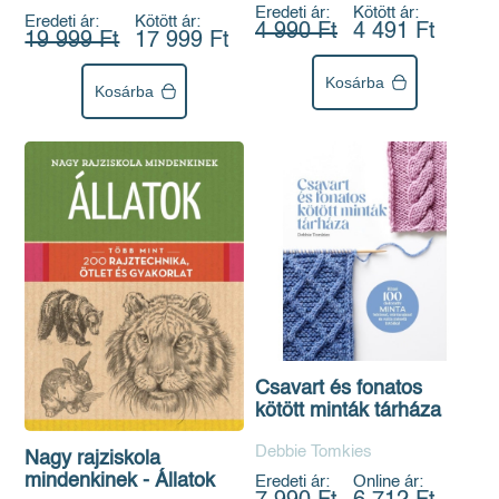
Eredeti ár:
Kötött ár:
Eredeti ár:
Kötött ár:
4 990 Ft
4 491 Ft
19 999 Ft
17 999 Ft
Kosárba
Kosárba
Csavart és fonatos
kötött minták tárháza
Debbie Tomkies
Nagy rajziskola
mindenkinek - Állatok
Eredeti ár:
Online ár: