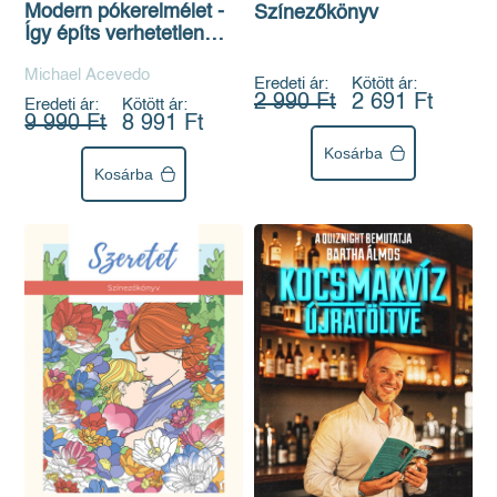
Modern pókerelmélet -
Színezőkönyv
Így építs verhetetlen
stratégiát a GTO
Michael Acevedo
segítségével
Eredeti ár:
Kötött ár:
2 990 Ft
2 691 Ft
Eredeti ár:
Kötött ár:
9 990 Ft
8 991 Ft
Kosárba
Kosárba