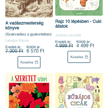
Rajz 10 lépésben - Cuki
A vadászmesterség
állatok
könyve
(Szakvadász a gyakorlatban)
Justine Lecouffe
Lakatos Károly
Eredeti ár:
Kötött ár:
4 999 Ft
4 499 Ft
Eredeti ár:
Kötött ár:
7 300 Ft
6 570 Ft
Kosárba
Kosárba