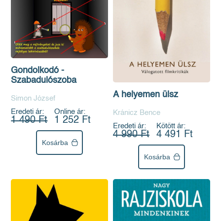
Gondolkodó -
Szabadulószoba
A helyemen ülsz
Simon József
Eredeti ár:
Online ár:
Kránicz Bence
1 490 Ft
1 252 Ft
Eredeti ár:
Kötött ár:
4 990 Ft
4 491 Ft
Kosárba
Kosárba