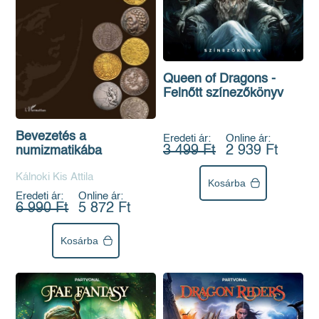
Queen of Dragons -
Felnőtt színezőkönyv
Bevezetés a
Eredeti ár:
Online ár:
3 499 Ft
2 939 Ft
numizmatikába
Kálnoki Kis Attila
Kosárba
Eredeti ár:
Online ár:
6 990 Ft
5 872 Ft
Kosárba