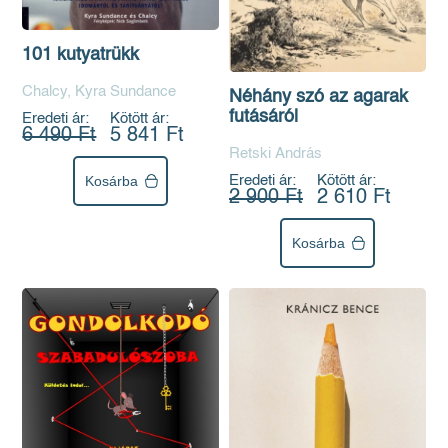
101 kutyatrükk
Chalcy, Kyra Sundance
Néhány szó az agarak
futásáról
Eredeti ár:
Kötött ár:
6 490 Ft
5 841 Ft
Retski András
Kosárba
Eredeti ár:
Kötött ár:
2 900 Ft
2 610 Ft
Kosárba