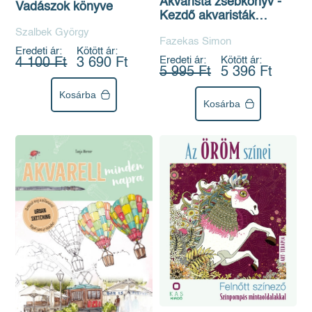
Akvarista zsebkönyv -
Vadászok könyve
Kezdő akvaristák
számára
Szalbek György
Fazekas Simon
Eredeti ár:
Kötött ár:
Eredeti ár:
Kötött ár:
4 100 Ft
3 690 Ft
5 995 Ft
5 396 Ft
Kosárba
Kosárba