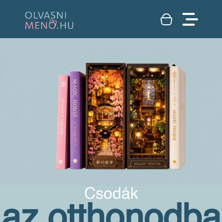
Csodák
az otthonodba