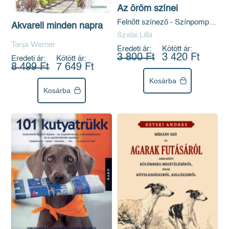
Az öröm színei
Felnőtt színező - Színpompás
Akvarell minden napra
mintaoldalakkal
Szalai Lilla
Tanja Werner
Eredeti ár:
Kötött ár:
3 800 Ft
3 420 Ft
Eredeti ár:
Kötött ár:
8 499 Ft
7 649 Ft
Kosárba
Kosárba