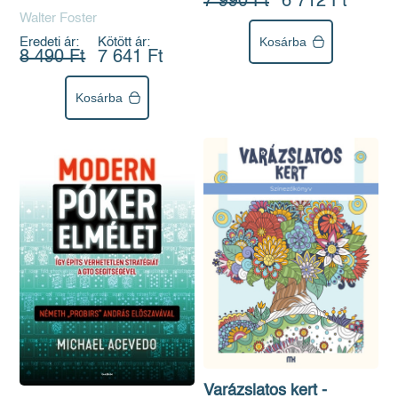
7 990 Ft
6 712 Ft
Walter Foster
Kosárba
Eredeti ár:
Kötött ár:
8 490 Ft
7 641 Ft
Kosárba
Varázslatos kert -