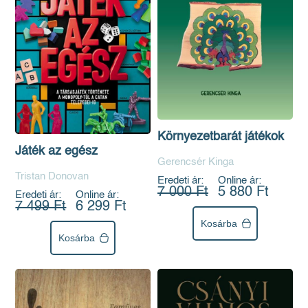
Környezetbarát játékok
Játék az egész
Gerencsér Kinga
Tristan Donovan
Eredeti ár:
Online ár:
7 000 Ft
5 880 Ft
Eredeti ár:
Online ár:
7 499 Ft
6 299 Ft
Kosárba
Kosárba