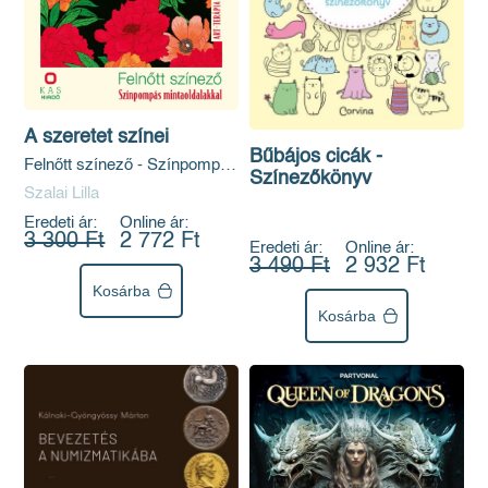
A szeretet színei
Bűbájos cicák -
Felnőtt színező - Színpompás
Színezőkönyv
mintaoldalakkal
Szalai Lilla
Eredeti ár:
Online ár:
3 300 Ft
2 772 Ft
Eredeti ár:
Online ár:
3 490 Ft
2 932 Ft
Kosárba
Kosárba