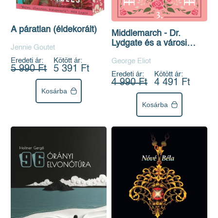
A páratlan (éldekorált)
Middlemarch - Dr.
Lydgate és a városi
Jennie Goutet
pletykák
Eredeti ár:
Kötött ár:
George Eliot
5 990 Ft
5 391 Ft
Eredeti ár:
Kötött ár:
4 990 Ft
4 491 Ft
Kosárba
Kosárba