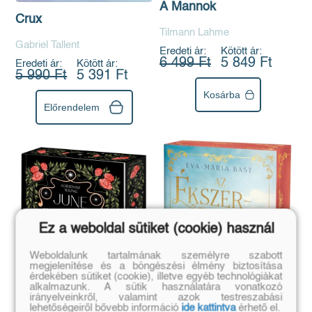
A Mannok
Crux
Tilmann Lahme
Gabriel Tallent
Eredeti ár:
Kötött ár:
6 499 Ft
5 849 Ft
Eredeti ár:
Kötött ár:
5 990 Ft
5 391 Ft
Kosárba
Előrendelem
Ez a weboldal sütiket (cookie) használ
Weboldalunk tartalmának személyre szabott
megjelenítése és a böngészési élmény biztosítása
érdekében sütiket (cookie), illetve egyéb technológiákat
alkalmazunk. A sütik használatára vonatkozó
irányelveinkről, valamint azok testreszabási
lehetőségeiről bővebb információ
ide kattintva
érhető el.