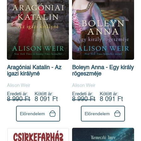
Aragóniai Katalin - Az
Boleyn Anna - Egy király
igazi királyné
rögeszméje
Alison Weir
Alison Weir
Eredeti ár:
Kötött ár:
Eredeti ár:
Kötött ár:
8 990 Ft
8 091 Ft
8 990 Ft
8 091 Ft
Előrendelem
Előrendelem