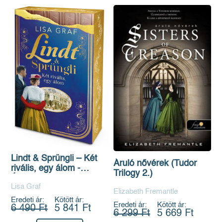
Lindt & Sprüngli – Két
Áruló nővérek (Tudor
rivális, egy álom -
Trilogy 2.)
Éldekorált kiadás
Lisa Graf
Elizabeth Fremantle
Eredeti ár:
Kötött ár:
Eredeti ár:
Kötött ár:
6 490 Ft
5 841 Ft
6 299 Ft
5 669 Ft