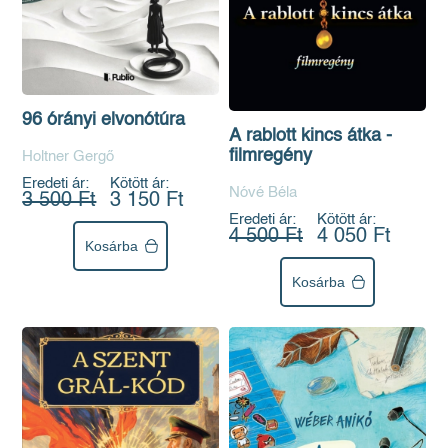
96 órányi elvonótúra
A rablott kincs átka -
filmregény
Holtner Gergő
Eredeti ár:
Kötött ár:
Nóvé Béla
3 500 Ft
3 150 Ft
Eredeti ár:
Kötött ár:
4 500 Ft
4 050 Ft
Kosárba
Kosárba