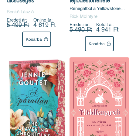
fejlődéstörténete
dicsőséges
Renegátból a Yellowstone
Benkő László
alfa-hímje
Rick McIntyre
Eredeti ár:
Online ár:
Eredeti ár:
Kötött ár:
5 499 Ft
4 619 Ft
5 490 Ft
4 941 Ft
Kosárba
Kosárba