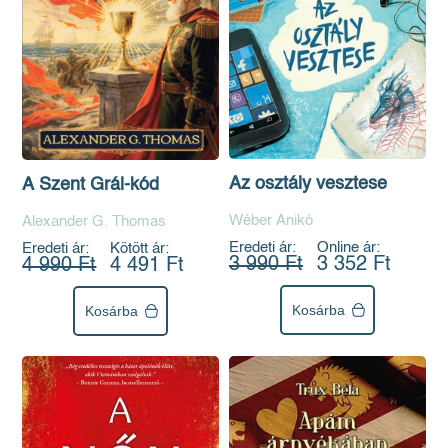
Az osztály vesztese
A Szent Grál-kód
Wéber Anikó
Alexander G. Thomas
Eredeti ár:
Online ár:
Eredeti ár:
Kötött ár:
3 990 Ft
3 352 Ft
4 990 Ft
4 491 Ft
Kosárba
Kosárba