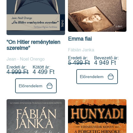
Emma fiai
"Ön Hitler reménytelen
szerelme"
Fábián Janka
Eredeti ár:
Bevezető ár:
Jean - Noel Orengo
5 499 Ft
4 949 Ft
Eredeti ár:
Kötött ár:
4 999 Ft
4 499 Ft
Előrendelem
Előrendelem