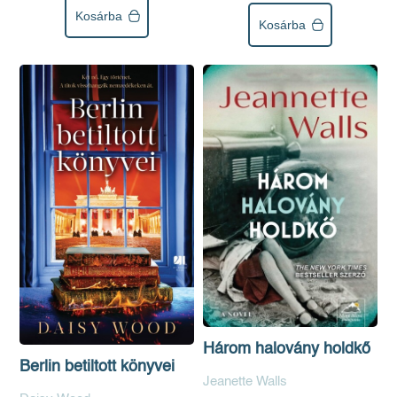
Kosárba
Kosárba
Három halovány holdkő
Berlin betiltott könyvei
Jeanette Walls