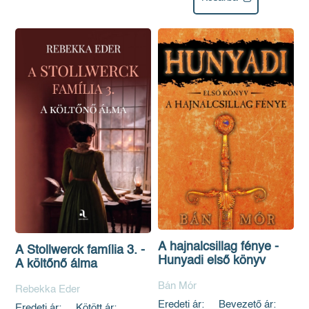
A hajnalcsillag fénye -
A Stollwerck família 3. -
Hunyadi első könyv
A költőnő álma
Bán Mór
Rebekka Eder
Eredeti ár:
Bevezető ár:
Eredeti ár:
Kötött ár: