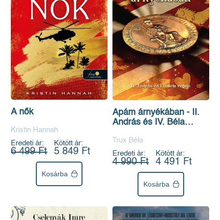
A nők
Apám árnyékában - II.
András és IV. Béla
Kristin Hannah
regéje
Trux Béla
Eredeti ár:
Kötött ár:
6 499 Ft
5 849 Ft
Eredeti ár:
Kötött ár:
4 990 Ft
4 491 Ft
Kosárba
Kosárba