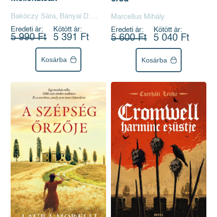
Bakóczy Sára, Bányai D.
Marcellus Mihály
Ilona, Cselenyák Imre, Fábián
Eredeti ár:
Kötött ár:
Eredeti ár:
Kötött ár:
Janka, Farkas Bíborka,
5 990 Ft
5 391 Ft
5 600 Ft
5 040 Ft
Fedina Lídia, Hacsek Zsófia,
Izolde Johannsen, Jezsó
Kosárba
Kosárba
Ákos, Kapa Mátyás,
Schmöltz Margit, Soós Tibor