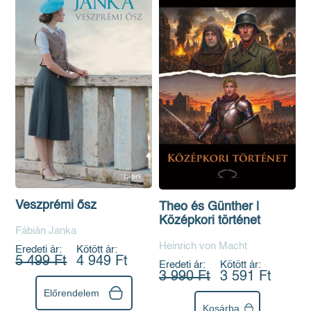
Veszprémi ősz
Theo és Günther |
Középkori történet
Fábián Janka
Heinrich von Macht
Eredeti ár:
Kötött ár:
5 499 Ft
4 949 Ft
Eredeti ár:
Kötött ár:
3 990 Ft
3 591 Ft
Előrendelem
Kosárba