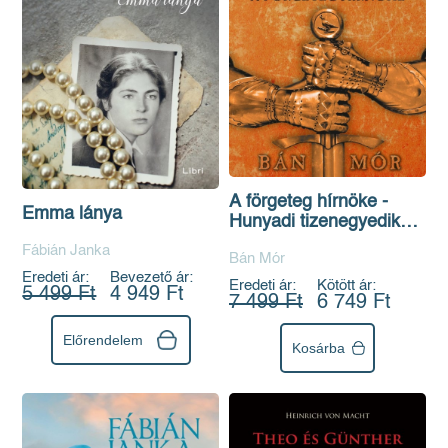
A förgeteg hírnöke -
Emma lánya
Hunyadi tizenegyedik
könyv
Fábián Janka
Bán Mór
Eredeti ár:
Bevezető ár:
Eredeti ár:
Kötött ár:
5 499 Ft
4 949 Ft
7 499 Ft
6 749 Ft
Előrendelem
Kosárba