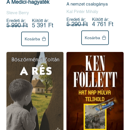
A Medici-hagyaték
A nemzet csalogánya
Kal Pintér Mihály
Steve Berry
Eredeti ár:
Kötött ár:
Eredeti ár:
Kötött ár:
5 290 Ft
4 761 Ft
5 990 Ft
5 391 Ft
Kosárba
Kosárba