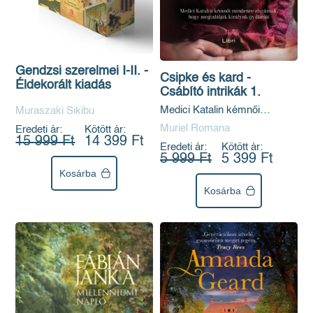
Gendzsi szerelmei I-II. -
Csipke és kard -
Éldekorált kiadás
Csábító intrikák 1.
Medici Katalin kémnői
Muraszaki Sikibu
mindenre elszántak, hogy
Muriel Romana
Eredeti ár:
Kötött ár:
megtalálják királyuk gyilkosát
15 999 Ft
14 399 Ft
Eredeti ár:
Kötött ár:
5 999 Ft
5 399 Ft
Kosárba
Kosárba