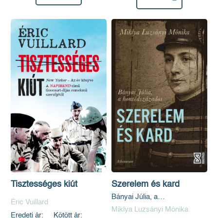
Tisztességes kiút
Szerelem és kard
Bányai Júlia, a
Éric Vuillard
honvédszázados
Miklya Luzsányi Mónika
Eredeti ár:
Kötött ár: