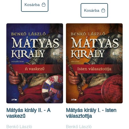
Kosárba
Kosárba
Mátyás király II. - A
Mátyás király I. - Isten
vaskezű
választottja
Benkő László
Benkő László