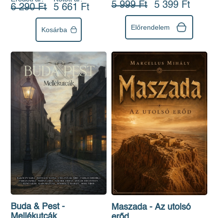
5 999 Ft
5 399 Ft
6 290 Ft
5 661 Ft
Előrendelem
Kosárba
Buda & Pest -
Maszada - Az utolsó
Mellékutcák
erőd