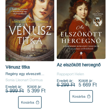
Az elszökött hercegnő
Vénusz titka
Regény egy elveszett
Rappaport Helen
festményről és egy tiltott
Sonia Lleonart Dormua
Eredeti ár:
Kötött ár:
szerelemről
6 299 Ft
5 669 Ft
Eredeti ár:
Kötött ár:
5 999 Ft
5 399 Ft
Kosárba
Kosárba