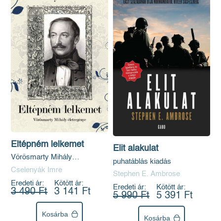
Eltépném lelkemet
Elit alakulat
Vörösmarty Mihály
puhatáblás kiadás
életregénye
Cselenyák Imre
Stephen E. Ambrose
Eredeti ár:
Kötött ár:
Eredeti ár:
Kötött ár:
3 490 Ft
3 141 Ft
5 990 Ft
5 391 Ft
Kosárba
Kosárba