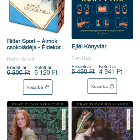
Ritter Sport – Álmok
Éjfél Könyvtár
csokoládéja - Éldekorált
kiadás
Matt Haig
Romy Herold
Eredeti ár:
Kötött ár:
Eredeti ár:
Kötött ár:
5 490 Ft
4 941 Ft
6 800 Ft
6 120 Ft
Kosárba
Kosárba