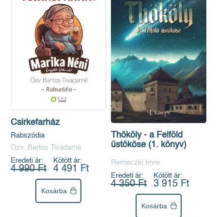
Csirkefarház
Thököly - a Felföld
Rabszódia
üstököse (1. könyv)
Özv. Bartos Tivadarné
Eredeti ár:
Kötött ár:
Remeczki Imre
4 990 Ft
4 491 Ft
Eredeti ár:
Kötött ár:
4 350 Ft
3 915 Ft
Kosárba
Kosárba