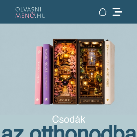
Csodák
az otthonodba