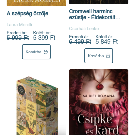
Cromwell harminc
A szépség őrzője
ezüstje - Éldekorált
kiadás
Laura Morelli
Cserháti Lenke
Eredeti ár:
Kötött ár:
Eredeti ár:
Kötött ár:
5 999 Ft
5 399 Ft
6 499 Ft
5 849 Ft
Kosárba
Kosárba