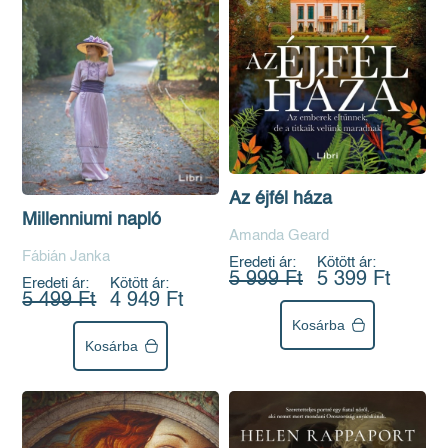
Az éjfél háza
Millenniumi napló
Amanda Geard
Fábián Janka
Eredeti ár:
Kötött ár:
5 999 Ft
5 399 Ft
Eredeti ár:
Kötött ár:
5 499 Ft
4 949 Ft
Kosárba
Kosárba