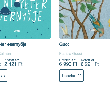
ter esernyője
Gucci
Kálmán
Patricia Gucci
Kötött ár:
Eredeti ár:
Kötött ár:
t
2 421 Ft
6 990 Ft
6 291 Ft
Kosárba