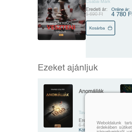
Csabai Márk
Eredeti ár:
Online ár:
4 780 F
5 690 Ft
Kosárba
Ezeket ajánljuk
Anomáliák
Tavaszi Zoltán
Eredeti ár:
Weboldalunk tar
6 490 Ft
érdekében sütiket
Kötött ár:
irányelveinkről, v