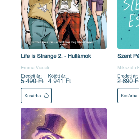
Life is Strange 2. - Hullámok
Szent Pé
Emma Vieceli
Mikszáth 
Eredeti ár:
Kötött ár:
Eredeti ár:
5 490 Ft
4 941 Ft
2 690 F
Kosárba
Kosárba