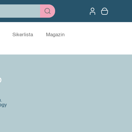
Sikerlista
Magazin
b
.
 egy
!