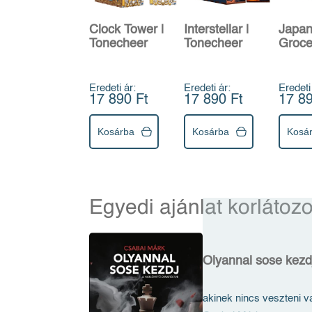
Clock Tower |
Interstellar |
Japa
Tonecheer
Tonecheer
Groce
Tonec
Eredeti ár:
Eredeti ár:
Eredeti
17 890 Ft
17 890 Ft
17 89
Kosárba
Kosárba
Kosá
Egyedi ajánlat korlátozo
Olyannal sose kezd