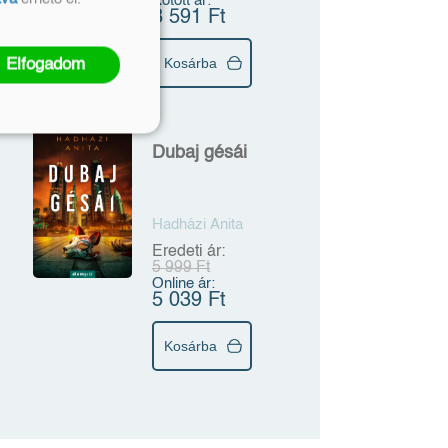
Kötött ár:
3 591 Ft
Kosárba
Elfogadom
Dubaj gésái
Hadházi Anita
Eredeti ár:
5 999 Ft
Online ár:
5 039 Ft
Kosárba