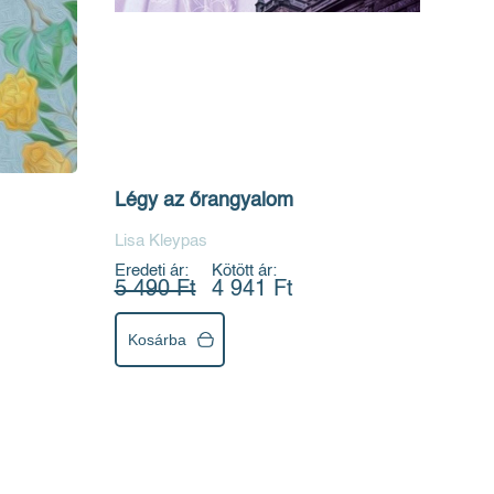
Légy az őrangyalom
Lisa Kleypas
Eredeti ár:
Kötött ár:
5 490 Ft
4 941 Ft
Kosárba