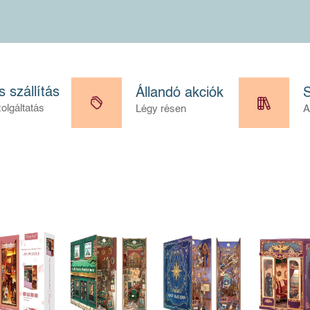
 szállítás
Állandó akciók
S
olgáltatás
Légy résen
A