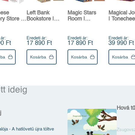
nese
Left Bank
Magic Stars
Magical Jo
ry Store |
Bookstore |
Room |
| Tonechee
heer
Tonecheer
Tonecheer
 ár:
Eredeti ár:
Eredeti ár:
Eredeti ár:
0 Ft
17 890 Ft
17 890 Ft
39 990 Ft
rba
Kosárba
Kosárba
Kosárba
tt ideig
Hová tű
j
akinek nincs veszteni valója - A hatlövetű újra töltve
Zsugovs