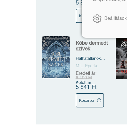
5 841 Ft
Kosárba
Beállítások
Kőbe dermedt
szívek
Halhatatlanok
melódiája 2.
M.L. Eperke
Eredeti ár:
6 490 Ft
Kötött ár:
5 841 Ft
Kosárba