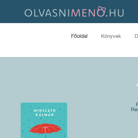
Főoldal
Könyvek
D
Ren