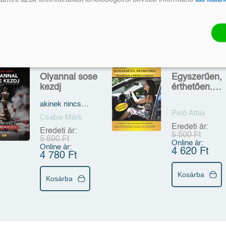
5 399 Ft
5 391 Ft
Kosárba
Kosárba
Olyannal sose
Egyszerűen,
kezdj
érthetően.
Készüljünk a
akinek nincs
KRESZ-
veszteni valója - A
Pető Attila
vizsgára
Csabai Márk
hatlövetű újra töltve
Eredeti ár:
Eredeti ár:
5 500 Ft
5 690 Ft
Online ár:
Online ár:
4 620 Ft
4 780 Ft
Kosárba
Kosárba