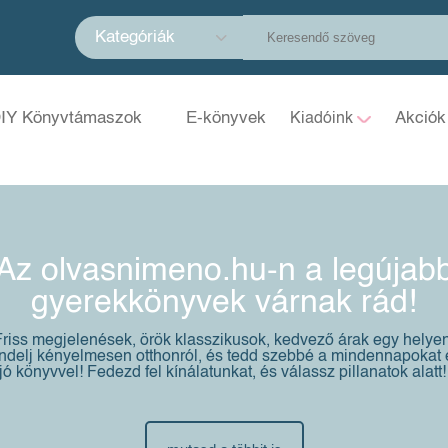
Kategóriák
IY Könyvtámaszok
E-könyvek
Akciók
Kiadóink
Az olvasnimeno.hu-n a legújab
gyerekkönyvek várnak rád!
Friss megjelenések, örök klasszikusok, kedvező árak egy helyen
delj kényelmesen otthonról, és tedd szebbé a mindennapokat
jó könyvvel! Fedezd fel kínálatunkat, és válassz pillanatok alatt