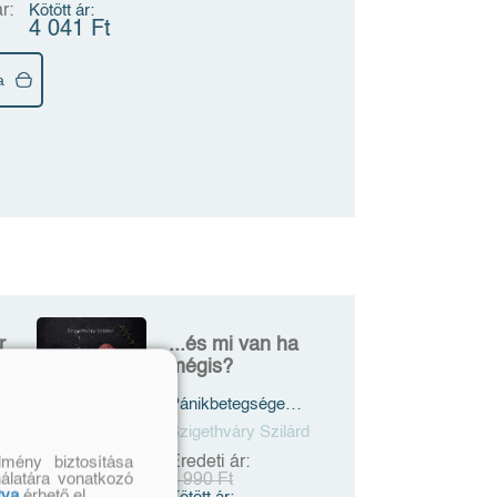
r:
Kötött ár:
4 041 Ft
a
r
...és mi van ha
mégis?
Pánikbetegségem
önéletrajza
Szigethváry Szilárd
Eredeti ár:
mény biztosítása
nálatára vonatkozó
3 990 Ft
tva
érhető el.