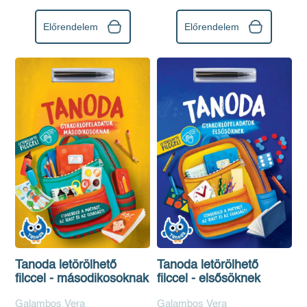
Előrendelem
Előrendelem
Tanoda letörölhető
Tanoda letörölhető
filccel - másodikosoknak
filccel - elsősöknek
Galambos Vera
Galambos Vera