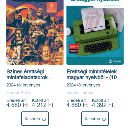
Színes érettségi
Érettségi mintatételek
mintafeladatsorok
magyar nyelvből - (101
történelemből (8 írásbeli
középszintű tétel)
2024-től érvényes
2024-től érvényes
középszintű feladatsor)
Herber Attila
Gortva Tamás
Eredeti ár:
Kötött ár:
Eredeti ár:
Kötött ár:
4 680 Ft
4 212 Ft
4 880 Ft
4 392 Ft
Kosárba
Kosárba