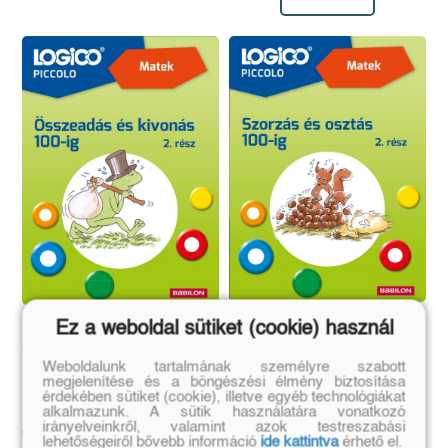
LOGICO Piccolo 3484a
Ez a weboldal sütiket (cookie) használ
LOGICO Piccolo 3481a
- Matek: Szorzás és
- Matek: Összeadás és
osztás 100-ig 2. rész
Weboldalunk tartalmának személyre szabott
kivonás 100-ig 2. rész
megjelenítése és a böngészési élmény biztosítása
Marion Godzik
Marion Godzik
érdekében sütiket (cookie), illetve egyéb technológiákat
Eredeti ár:
Online ár:
alkalmazunk. A sütik használatára vonatkozó
Eredeti ár:
Online ár:
2 690 Ft
2 260 Ft
irányelveinkről, valamint azok testreszabási
2 690 Ft
2 260 Ft
lehetőségeiről bővebb információ
ide kattintva
érhető el.