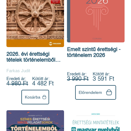
Emelt szintű érettségi -
2026. évi érettségi
történelem 2026
tételek történelemből
(30 emelt szintű
Farkas Judit
tematika)
Eredeti ár:
Kötött ár:
3 990 Ft
3 591 Ft
Eredeti ár:
Kötött ár:
4 980 Ft
4 482 Ft
Előrendelem
Kosárba