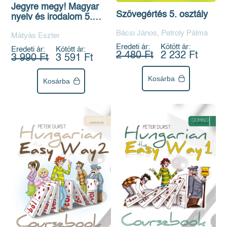
Jegyre megy! Magyar
Szövegértés 5. osztály
nyelv és irodalom 5.
osztályosoknak
Bácsi János, Petroly Pálma
Mátyás Eszter
Eredeti ár:
Kötött ár:
Eredeti ár:
Kötött ár:
2 480 Ft
2 232 Ft
3 990 Ft
3 591 Ft
Kosárba
Kosárba