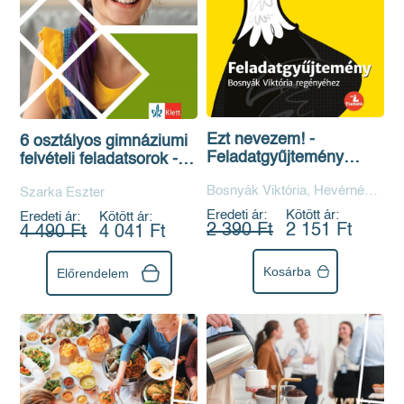
Ezt nevezem! -
6 osztályos gimnáziumi
Feladatgyűjtemény
felvételi feladatsorok -
Bosnyák Viktória
Magyar nyelv
Bosnyák Viktória, Hevérné
Szarka Eszter
regényéhez
Kanyó Andrea
Eredeti ár:
Kötött ár:
Eredeti ár:
Kötött ár:
2 390 Ft
2 151 Ft
4 490 Ft
4 041 Ft
Kosárba
Előrendelem