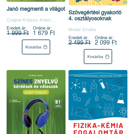
Janó megmenti a világot
Szövegértési gyakorló
4. osztályosoknak
Csájiné Knézics Anikó,
Kertész Edina
Eredeti ár:
Online ár:
Madar Emőke
1 999 Ft
1 679 Ft
Eredeti ár:
Online ár:
2 499 Ft
2 099 Ft
Kosárba
Kosárba