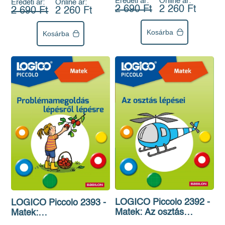
Eredeti ár:
Online ár:
Eredeti ár:
Online ár:
2 690 Ft
2 260 Ft
2 690 Ft
2 260 Ft
Kosárba
Kosárba
LOGICO Piccolo 2392 -
LOGICO Piccolo 2393 -
Matek: Az osztás
Matek:
lépései
Problémamegoldás