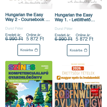
Hungarian the Easy
Hungarian the Easy
Way 2 - Coursebook &
Way 1. - Letölthető
Exercise Book
hanganyaggal
Durst Péter
Durst Péter
Eredeti ár:
Online ár:
Eredeti ár:
Online ár:
6 990 Ft
5 872 Ft
6 990 Ft
5 872 Ft
Kosárba
Kosárba