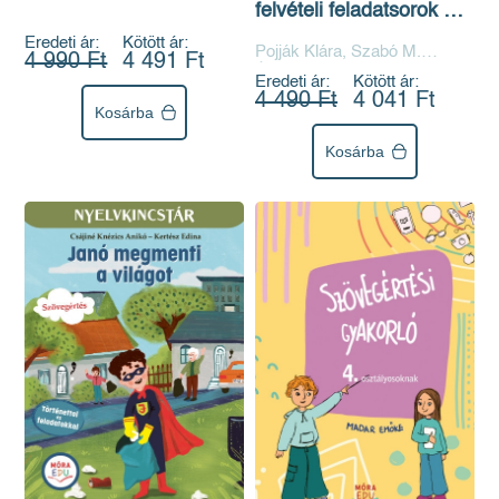
felvételi feladatsorok 8.
osztályosoknak 3.
Eredeti ár:
Kötött ár:
Pojják Klára, Szabó M.
4 990 Ft
4 491 Ft
Ágnes, Turai Julianna
Eredeti ár:
Kötött ár:
4 490 Ft
4 041 Ft
Kosárba
Kosárba