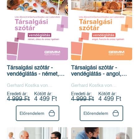
Társalgási szótár -
Társalgási szótár -
vendéglátás - német,
vendéglátás - angol,
olasz és orosz nyelven
francia és orosz nyelven
Gerhard Kostka von
Gerhard Kostka von
Liebinsfeld, Urte Albrecht
Liebinsfeld, Urte Albrecht
Eredeti ár:
Kötött ár:
Eredeti ár:
Kötött ár:
4 999 Ft
4 499 Ft
4 999 Ft
4 499 Ft
Előrendelem
Előrendelem