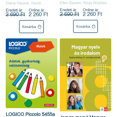
Ellen Basten, Ninja Wobben,
Diana Hauser, Sarah
lépésről lépésre
Saskia Refke
Ringwald
Eredeti ár:
Online ár:
Eredeti ár:
Online ár:
2 690 Ft
2 260 Ft
2 690 Ft
2 260 Ft
Kosárba
Kosárba
LOGICO Piccolo 5455a