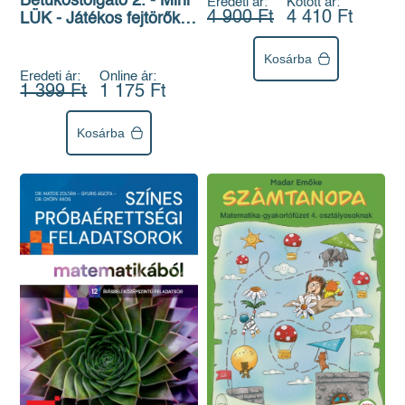
Betűkóstolgató 2. - Mini
Eredeti ár:
Kötött ár:
4 900 Ft
4 410 Ft
LÜK - Játékos fejtörők
az olvasás
gyakolásához LDI211
Kosárba
Eredeti ár:
Online ár:
1 399 Ft
1 175 Ft
Kosárba