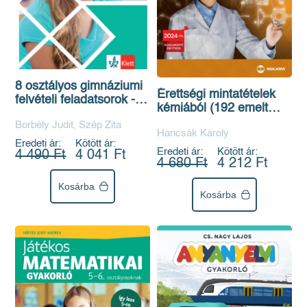
8 osztályos gimnáziumi
Érettségi mintatételek
felvételi feladatsorok -
kémiából (192 emelt
Magyar és Matematika
szintű tétel) - 2024-től
Borbély Judit, Szép Zita
Hancsák Károly
érvényes
Eredeti ár:
Kötött ár:
Eredeti ár:
Kötött ár:
4 490 Ft
4 041 Ft
4 680 Ft
4 212 Ft
Kosárba
Kosárba