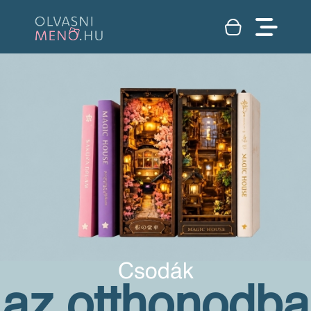
Csodák
az otthonodba