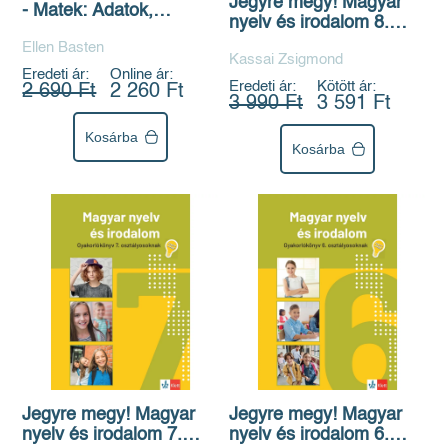
Jegyre megy! Magyar
- Matek: Adatok,
nyelv és irodalom 8.
gyakoriság,
osztályosoknak
Ellen Basten
valószínűségszámítás
Kassai Zsigmond
Eredeti ár:
Online ár:
Eredeti ár:
Kötött ár:
2 690 Ft
2 260 Ft
3 990 Ft
3 591 Ft
Kosárba
Kosárba
Jegyre megy! Magyar
Jegyre megy! Magyar
nyelv és irodalom 7.
nyelv és irodalom 6.