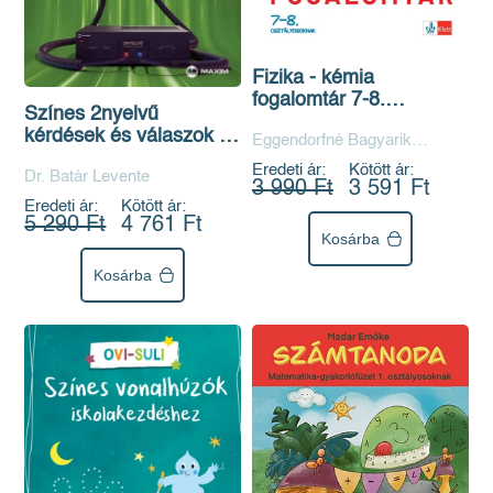
Fizika - kémia
fogalomtár 7-8.
Színes 2nyelvű
osztályosoknak
kérdések és válaszok –
Eggendorfné Bagyarik
Angol-magyar – B1 szint
Cecília, Kántor Gyuláné, Pelle
Eredeti ár:
Kötött ár:
Dr. Batár Levente
(online hanganyaggal)
Anna
3 990 Ft
3 591 Ft
Eredeti ár:
Kötött ár:
5 290 Ft
4 761 Ft
Kosárba
Kosárba