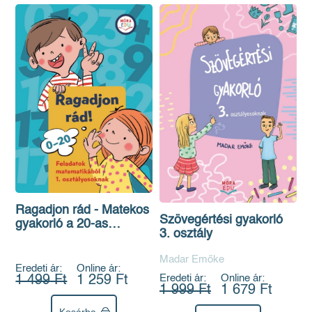
Ragadjon rád - Matekos
Szövegértési gyakorló
gyakorló a 20-as
3. osztály
számkörben
Madar Emőke
Eredeti ár:
Online ár:
Eredeti ár:
Online ár:
1 499 Ft
1 259 Ft
1 999 Ft
1 679 Ft
Kosárba