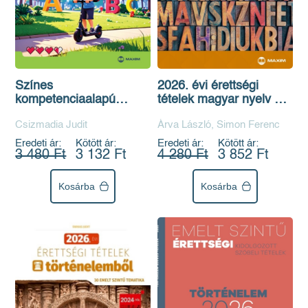
Színes
2026. évi érettségi
kompetenciaalapú
tételek magyar nyelv és
gyakorlókönyv - magyar
irodalomból (40 emelt
Csizmadia Judit
Árva László, Simon Ferenc
nyelv és irodalom - 5.
szintű tétel)
osztály
Eredeti ár:
Kötött ár:
Eredeti ár:
Kötött ár:
3 480 Ft
3 132 Ft
4 280 Ft
3 852 Ft
Kosárba
Kosárba