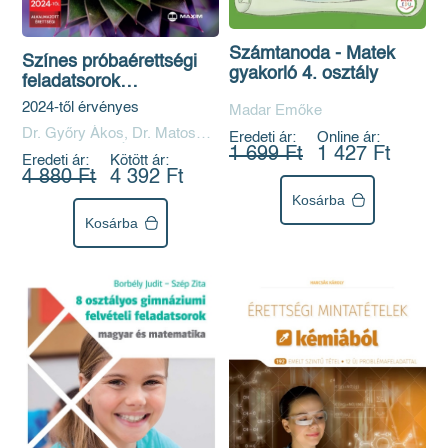
Számtanoda - Matek
Színes próbaérettségi
gyakorló 4. osztály
feladatsorok
matematikából (12
2024-től érvényes
Madar Emőke
írásbeli középszintű
Dr. Győry Ákos, Dr. Matos
Eredeti ár:
Online ár:
feladatsor)
Zoltán, Gyuris Ágota
1 699 Ft
1 427 Ft
Eredeti ár:
Kötött ár:
4 880 Ft
4 392 Ft
Kosárba
Kosárba