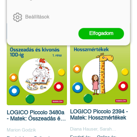
Kosárba
Kosárba
Beállítások
Elfogadom
LOGICO Piccolo 2394 -
LOGICO Piccolo 3480a
Matek: Hosszmértékek
- Matek: Összeadás és
kivonás 100-ig 1. rész
Diana Hauser, Sarah
Marion Godzik
Ringwald