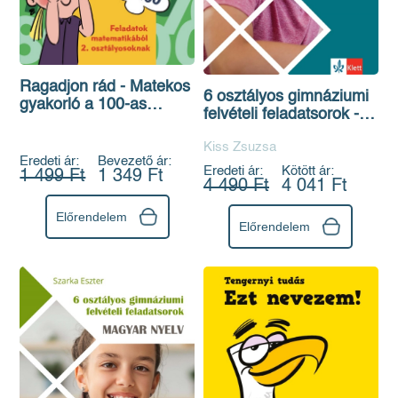
Ragadjon rád - Matekos
6 osztályos gimnáziumi
gyakorló a 100-as
felvételi feladatsorok -
számkörben - Feladatok
Matematika
matematikából 2.
Kiss Zsuzsa
osztályosoknak
Eredeti ár:
Bevezető ár:
Eredeti ár:
Kötött ár:
1 499 Ft
1 349 Ft
4 490 Ft
4 041 Ft
Előrendelem
Előrendelem