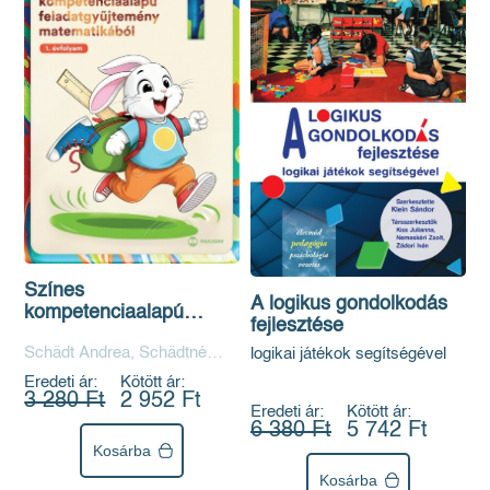
Színes
A logikus gondolkodás
kompetenciaalapú
fejlesztése
feladatgyűjtemény
Schädt Andrea, Schädtné
logikai játékok segítségével
matematikából – 1.
Simon Andrea
évfolyam
Eredeti ár:
Kötött ár:
3 280 Ft
2 952 Ft
Eredeti ár:
Kötött ár:
6 380 Ft
5 742 Ft
Kosárba
Kosárba