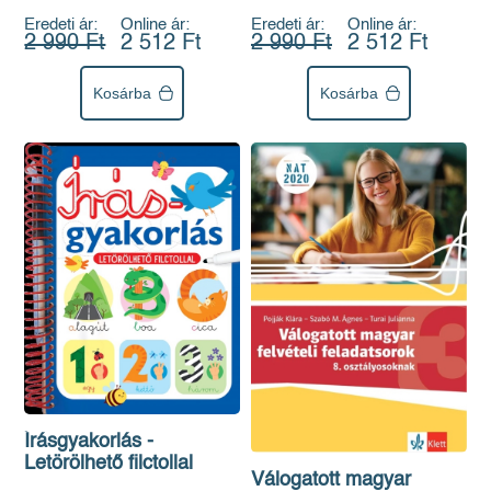
Eredeti ár:
Online ár:
Eredeti ár:
Online ár:
2 990 Ft
2 512 Ft
2 990 Ft
2 512 Ft
Kosárba
Kosárba
Írásgyakorlás -
Letörölhető filctollal
Válogatott magyar