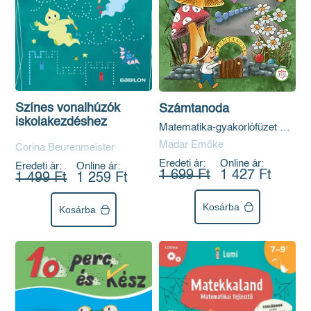
Színes vonalhúzók
Számtanoda
iskolakezdéshez
Matematika-gyakorlófüzet 1.
osztályosoknak
Madar Emőke
Corina Beurenmeister
Eredeti ár:
Online ár:
Eredeti ár:
Online ár:
1 699 Ft
1 427 Ft
1 499 Ft
1 259 Ft
Kosárba
Kosárba