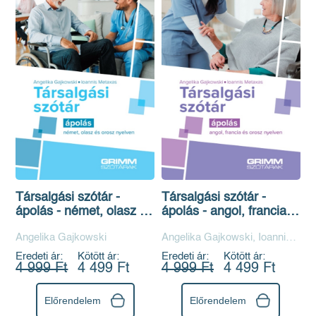
Társalgási szótár -
Társalgási szótár -
ápolás - német, olasz és
ápolás - angol, francia
orosz nyelven
és orosz nyelven
Angelika Gajkowski
Angelika Gajkowski, Ioannis
Metaxas
Eredeti ár:
Kötött ár:
Eredeti ár:
Kötött ár:
4 999 Ft
4 499 Ft
4 999 Ft
4 499 Ft
Előrendelem
Előrendelem