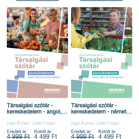
Társalgási szótár -
Társalgási szótár -
kereskedelem - angol,
kereskedelem - német,
francia és orosz nyelven
olasz és orosz nyelven
Inge Kunerl, Leila Finger
Inge Kunerl, Leila Finger
Eredeti ár:
Kötött ár:
Eredeti ár:
Kötött ár:
4 999 Ft
4 499 Ft
4 999 Ft
4 499 Ft