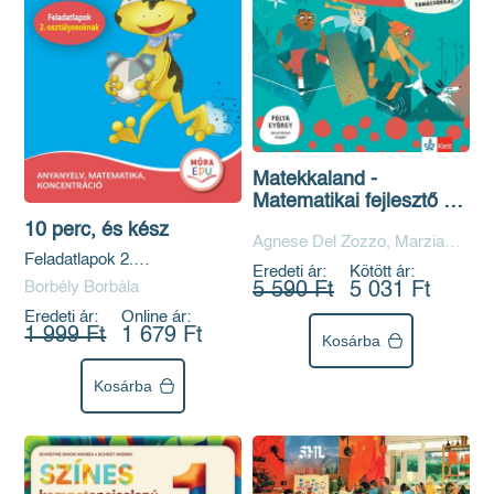
Matekkaland -
Matematikai fejlesztő 7-
9 éveseknek
10 perc, és kész
Agnese Del Zozzo, Marzia
Feladatlapok 2.
Garzetti
Eredeti ár:
Kötött ár:
osztályosoknak
Borbély Borbála
5 590 Ft
5 031 Ft
Eredeti ár:
Online ár:
1 999 Ft
1 679 Ft
Kosárba
Kosárba