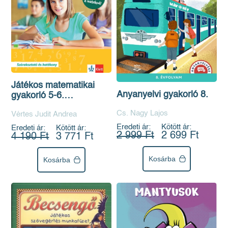
Játékos matematikai
Anyanyelvi gyakorló 8.
gyakorló 5-6.
osztályosoknak
Cs. Nagy Lajos
Vértes Judit Andrea
Eredeti ár:
Kötött ár:
Eredeti ár:
Kötött ár:
2 999 Ft
2 699 Ft
4 190 Ft
3 771 Ft
Kosárba
Kosárba