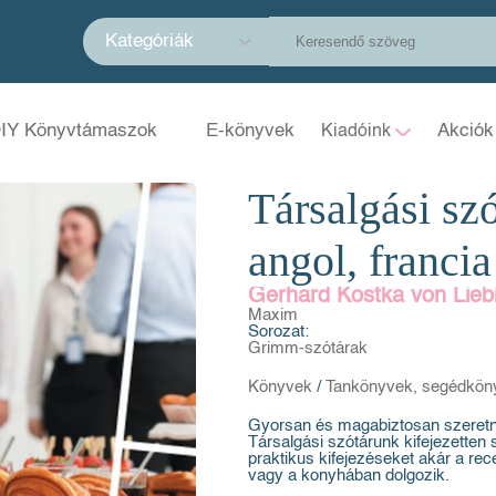
Kategóriák
IY Könyvtámaszok
E-könyvek
Akciók
Kiadóink
Társalgási szó
angol, franci
Gerhard Kostka von Liebi
Maxim
Sorozat:
Grimm-szótárak
Könyvek
/
Tankönyvek, segédkön
Gyorsan és magabiztosan szeretn
Társalgási szótárunk kifejezetten 
praktikus kifejezéseket akár a rec
vagy a konyhában dolgozik.