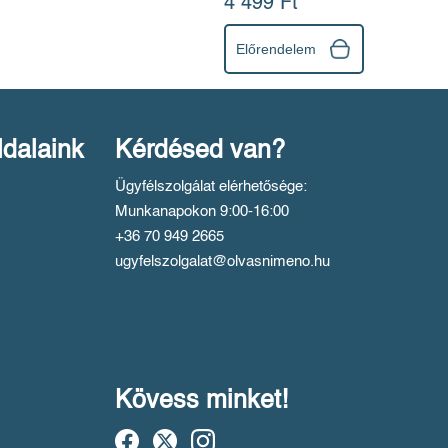
4 499 Ft
Előrendelem
ldalaink
Kérdésed van?
Ügyfélszolgálat elérhetősége:
Munkanapokon 9:00-16:00
+36 70 949 2665
ugyfelszolgalat@olvasnimeno.hu
Kövess minket!