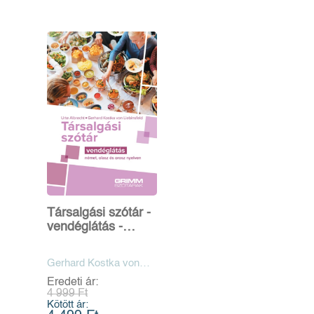
Társalgási szótár -
vendéglátás -
német, olasz és
orosz nyelven
Gerhard Kostka von
Liebinsfeld, Urte
Eredeti ár:
Albrecht
4 999 Ft
Kötött ár: