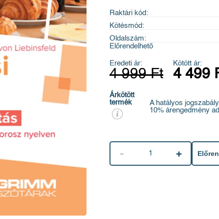
Raktári kód:
Kötésmód:
Oldalszám:
Előrendelhető
Eredeti ár:
Kötött ár:
4 999 Ft
4 499 
Árkötött
termék
A hatályos jogszabály
10% árengedmény ad
1
Előre