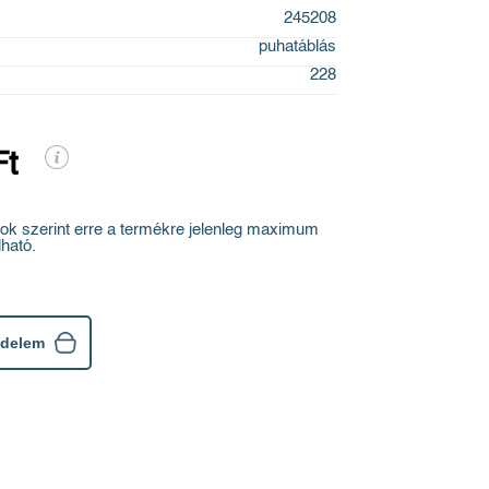
245208
puhatáblás
228
Ft
ok szerint erre a termékre jelenleg maximum
ható.
ndelem