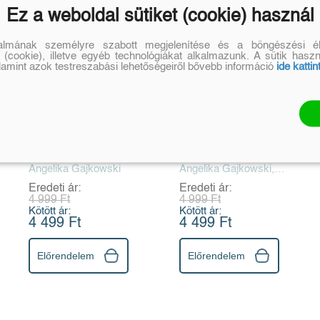
Ez a weboldal sütiket (cookie) használ
talmának személyre szabott megjelenítése és a böngészési él
 (cookie), illetve egyéb technológiákat alkalmazunk. A sütik hasz
alamint azok testreszabási lehetőségeiről bővebb információ
ide kattin
Társalgási szótár -
Társalgási szótár -
ápolás - német,
ápolás - angol,
olasz és orosz
francia és orosz
nyelven
nyelven
Angelika Gajkowski
Angelika Gajkowski,
Ioannis Metaxas
Eredeti ár:
Eredeti ár:
4 999 Ft
4 999 Ft
Kötött ár:
Kötött ár:
4 499 Ft
4 499 Ft
Előrendelem
Előrendelem