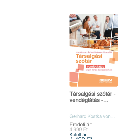
Társalgási szótár -
vendéglátás -
angol, francia és
orosz nyelven
Gerhard Kostka von
Liebinsfeld, Urte
Eredeti ár:
Albrecht
4 999 Ft
Kötött ár: