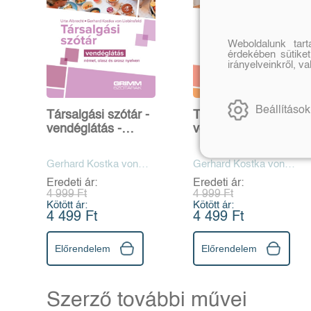
Weboldalunk tar
érdekében sütiket
irányelveinkről, v
Beállítások
Társalgási szótár -
Társalgási szótár -
vendéglátás -
vendéglátás -
német, olasz és
angol, francia és
orosz nyelven
orosz nyelven
Gerhard Kostka von
Gerhard Kostka von
Liebinsfeld, Urte
Liebinsfeld, Urte
Eredeti ár:
Eredeti ár:
Albrecht
Albrecht
4 999 Ft
4 999 Ft
Kötött ár:
Kötött ár:
4 499 Ft
4 499 Ft
Előrendelem
Előrendelem
Szerző további művei