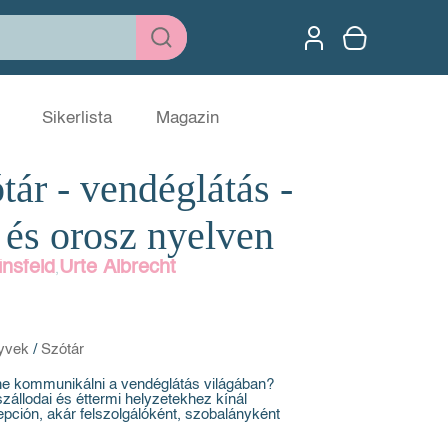
Sikerlista
Magazin
tár - vendéglátás -
a és orosz nyelven
nsfeld
Urte Albrecht
,
yvek
/
Szótár
e kommunikálni a vendéglátás világában?
szállodai és éttermi helyzetekhez kínál
epción, akár felszolgálóként, szobalányként