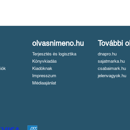
olvasnimeno.hu
További o
Terjesztés és logisztika
dnapro.hu
Könyvkiadás
sajatmarka.hu
iók
Kiadóknak
csabaimark.hu
Impresszum
jelenvagyok.hu
Médiaajánlat