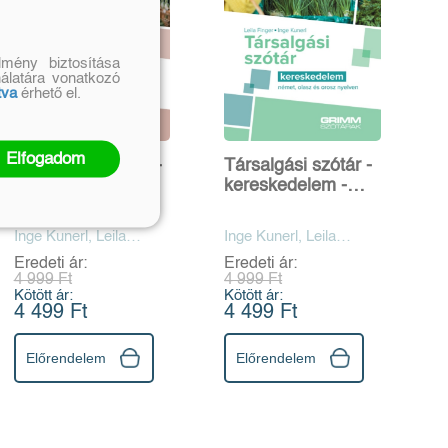
mény biztosítása
nálatára vonatkozó
tva
érhető el.
Elfogadom
Társalgási szótár -
Társalgási szótár -
kereskedelem -
kereskedelem -
angol, francia és
német, olasz és
orosz nyelven
orosz nyelven
Inge Kunerl, Leila
Inge Kunerl, Leila
Finger
Finger
Eredeti ár:
Eredeti ár:
4 999 Ft
4 999 Ft
Kötött ár:
Kötött ár:
4 499 Ft
4 499 Ft
Előrendelem
Előrendelem