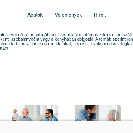
Adatok
Vélemények
Hírek
 a vendéglátás világában? Társalgási szótárunk kifejezetten szállod
lóként, szobalányként vagy a konyhában dolgozik. A témák szerint re
nyelven tartalmaz hasznos mondatokat, tippeket, nyelvtani összefogla
ránt.