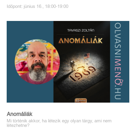
Időpont: június 16., 18:00-19:00
Anomáliák
Mi történik akkor, ha létezik egy olyan tárgy, ami nem
létezhetne?