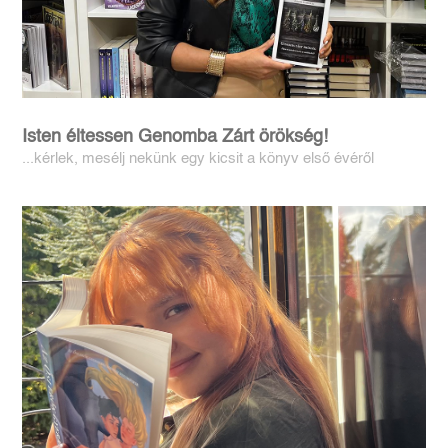
Isten éltessen Genomba Zárt örökség!
...kérlek, mesélj nekünk egy kicsit a könyv első évéről