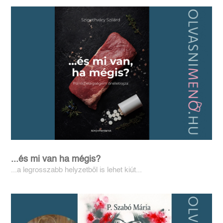
...és mi van ha mégis?
...a legrosszabb helyzetből is lehet kiút...