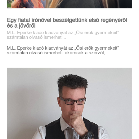
Egy fiatal írónővel beszélgettünk első regényéről
és a jövőről
M.L. Eperke kiadó kiadványát az „Ősi erők gyermekeit”
számtalan olvasó ismerheti...
M.L. Eperke kiadó kiadványát az „Ősi erők gyermekeit”
számtalan olvasó ismerheti, akárcsak a szerzőt,...