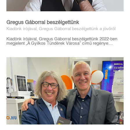
Gregus Gáborral beszélgettünk
Kiadónk írójával, Gregus Gáborral beszélgettünk a jövőről
Kiadónk írójával, Gregus Gáborral beszélgettünk 2022-ben
megjelent „A Gyilkos Tündérek Városa” című regénye....