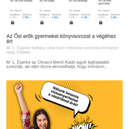
Az Ősi erők gyermekei könyvsorozat a végéhez
ért
M. L. Eperke fantasy slow burn romance sorozata immáron
négy kötetes
M. L. Eperke az Olvasni Menő Kiadó egyik legfiatalabb
szerzője, aki idén őszre elmondhatja, hogy immáron...