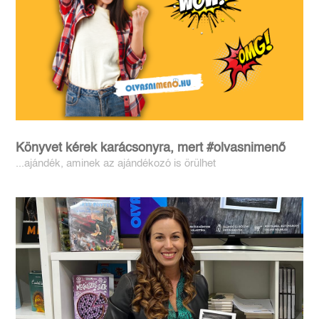
Könyvet kérek karácsonyra, mert #olvasnimenő
...ajándék, aminek az ajándékozó is örülhet