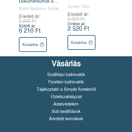
Dokumentumok a
végrehajtás
népbíróságokról,
Rákosi-korszakból
Zinner Tibor
jogászokról,
Bank Barbara, Estók
1948-1956
József, Zinner Tibor
Eredeti ár:
diktatúráról
Eredeti ár:
3 000 Ft
6 900 Ft
Online ár:
Kötött ár:
2 520 Ft
6 210 Ft
Kosárba
Kosárba
Vásárlás
Szállítási tudnivalók
Fizetési tudnivalók
Tájékoztató a Simple fizetésről
Üzletszabályzat
Adatvédelem
Süti beállítások
Árkötött termékek