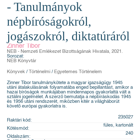
- Tanulmányok
népbíróságokról,
jogászokról, diktatúráról
Zinner Tibor
NEB - Nemzeti Emlékezet Bizottságának Hivatala, 2021.
Sorozat:
NEB Könyvtár
Könyvek
/
Történelmi
/
Egyetemes Történelem
Zinner Tibor tanulmánykötete a magyar igazságügy 1945
utáni átalakulásának folyamatába enged bepillantást, amikor a
hazai bíróságok munkájában mindennapos gyakorlattá vált a
sztálini jogelmélet. A szerző bemutatja a népbíráskodás 1945
és 1956 utáni rendszerét, miközben kitér a világháborút
követő európai gyakorlatra is.
235027
Raktári kód:
füles, kartonált
Kötésmód:
240
Oldalszám: