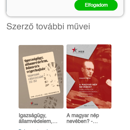
Elfogadom
Kosárba
Kosárba
Szerző további művei
Igazságügy,
A magyar nép
államvédelem,
nevében? -
büntetés-
Tanulmányok