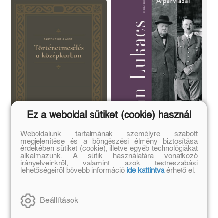
Ez a weboldal sütiket (cookie) használ
Weboldalunk tartalmának személyre szabott
megjelenítése és a böngészési élmény biztosítása
Történetmesélés a
A párviadal
érdekében sütiket (cookie), illetve egyéb technológiákat
alkalmazunk. A sütik használatára vonatkozó
középkorban
irányelveinkről, valamint azok testreszabási
lehetőségeiről bővebb információ
ide kattintva
érhető el.
Bartók Zsófia Ágnes
John Lukacs
Eredeti ár:
Kötött ár:
Eredeti ár:
Online ár:
Beállítások
6 291 Ft
5 459 Ft
6 990 Ft
6 499 Ft