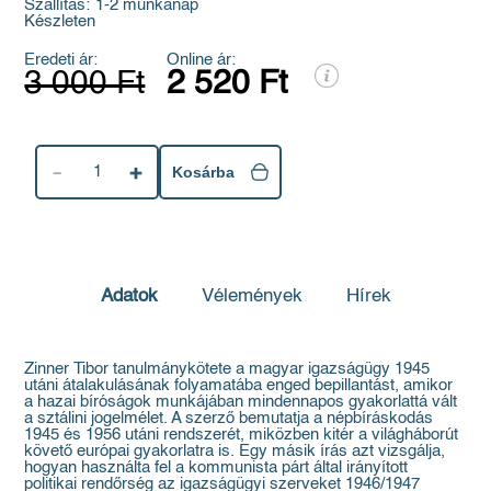
Szállítás:
1-2 munkanap
Készleten
Eredeti ár:
Online ár:
3 000 Ft
2 520 Ft
1
Kosárba
Adatok
Vélemények
Hírek
Zinner Tibor tanulmánykötete a magyar igazságügy 1945
utáni átalakulásának folyamatába enged bepillantást, amikor
a hazai bíróságok munkájában mindennapos gyakorlattá vált
a sztálini jogelmélet. A szerző bemutatja a népbíráskodás
1945 és 1956 utáni rendszerét, miközben kitér a világháborút
követő európai gyakorlatra is. Egy másik írás azt vizsgálja,
hogyan használta fel a kommunista párt által irányított
politikai rendőrség az igazságügyi szerveket 1946/1947