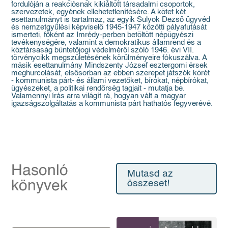
fordulóján a reakciósnak kikiáltott társadalmi csoportok,
szervezetek, egyének ellehetetlenítésére. A kötet két
esettanulmányt is tartalmaz, az egyik Sulyok Dezső ügyvéd
és nemzetgyűlési képviselő 1945-1947 közötti pályafutását
ismerteti, főként az Imrédy-perben betöltött népügyészi
tevékenységére, valamint a demokratikus államrend és a
köztársaság büntetőjogi védelméről szóló 1946. évi VII.
törvénycikk megszületésének körülményeire fókuszálva. A
másik esettanulmány Mindszenty József esztergomi érsek
meghurcolását, elsősorban az ebben szerepet játszók körét
- kommunista párt- és állami vezetőket, bírókat, népbírókat,
ügyészeket, a politikai rendőrség tagjait - mutatja be.
Valamennyi írás arra világít rá, hogyan vált a magyar
igazságszolgáltatás a kommunista párt hathatós fegyverévé.
Hasonló
Mutasd az
könyvek
összeset!