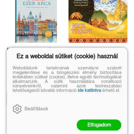
Itália ezer arca – Titkok,
Utazás a Kárpátokban
Ez a weboldal sütiket (cookie) használ
kalandok és dolce vita
Gyalogtúrák Európa utolsó
Weboldalunk tartalmának személyre szabott
Szalczgruber Alexandra
vadonjában
megjelenítése és a böngészési élmény biztosítása
Nick Thorpe
érdekében sütiket (cookie), illetve egyéb technológiákat
Eredeti ár:
Kötött ár:
alkalmazunk. A sütik használatára vonatkozó
Eredeti ár:
Kötött ár:
6 296 Ft
6 995 Ft
irányelveinkről, valamint azok testreszabási
6 278 Ft
6 975 Ft
lehetőségeiről bővebb információ
ide kattintva
érhető el.
Kosárba
Kosárba
Beállítások
Szerző további művei
Elfogadom