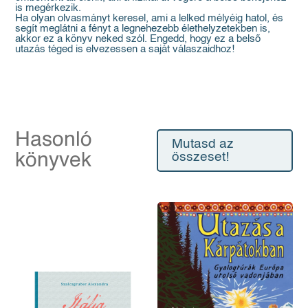
is megérkezik.
Ha olyan olvasmányt keresel, ami a lelked mélyéig hatol, és
segít meglátni a fényt a legne­hezebb élethelyzetekben is,
akkor ez a könyv neked szól. Engedd, hogy ez a belső
utazás téged is elvezessen a saját válaszaidhoz!
Hasonló
Mutasd az
könyvek
összeset!