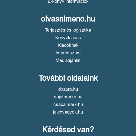
E-könyv információk
olvasnimeno.hu
Terjesztés és logisztika
Könyvkiadás
Kiadóknak
Impresszum
Médiaajánlat
További oldalaink
dnapro.hu
sajatmarka.hu
csabaimark.hu
jelenvagyok.hu
Kérdésed van?