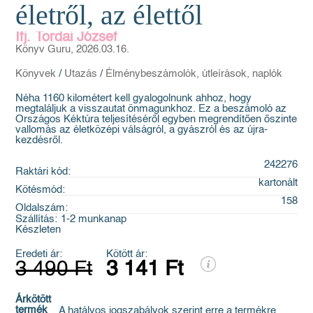
életről, az élettől
Ifj. Tordai József
Könyv Guru, 2026.03.16.
Könyvek
/
Utazás
/
Élménybeszámolók, útleírások, naplók
Néha 1160 kilométert kell gyalogolnunk ahhoz, hogy
megtaláljuk a visszautat önmagunkhoz. Ez a beszámoló az
Országos Kéktúra teljesítéséről egyben megrendítően őszinte
vallomás az életközépi válságról, a gyászról és az újra­
kezdésről.
242276
Raktári kód:
kartonált
Kötésmód:
158
Oldalszám:
Szállítás:
1-2 munkanap
Készleten
Eredeti ár:
Kötött ár:
3 490 Ft
3 141 Ft
Árkötött
termék
A hatályos jogszabályok szerint erre a termékre