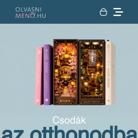
Csodák
az otthonodba