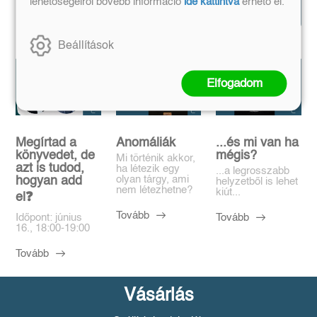
lehetőségeiről bővebb információ
ide kattintva
érhető el.
magazin
összeset!
Beállítások
Elfogadom
Megírtad a
Anomáliák
...és mi van ha
könyvedet, de
mégis?
Mi történik akkor,
azt is tudod,
ha létezik egy
...a legrosszabb
olyan tárgy, ami
hogyan add
helyzetből is lehet
nem létezhetne?
kiút...
el❓️
Tovább
Tovább
Időpont: június
16., 18:00-19:00
Tovább
Vásárlás