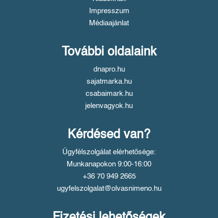
Impresszum
Médiaajánlat
További oldalaink
dnapro.hu
sajatmarka.hu
csabaimark.hu
jelenvagyok.hu
Kérdésed van?
Ügyfélszolgálat elérhetősége:
Munkanapokon 9:00-16:00
+36 70 949 2665
ugyfelszolgalat@olvasnimeno.hu
Fizetési lehetőségek