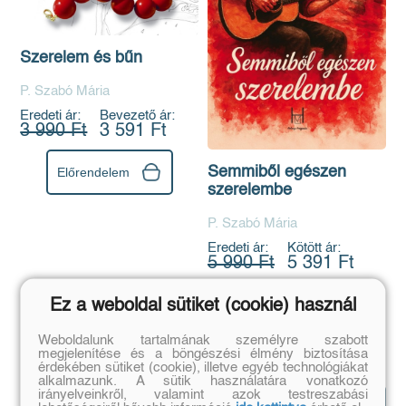
Szerelem és bűn
P. Szabó Mária
Eredeti ár:
Bevezető ár:
3 990 Ft
3 591 Ft
Semmiből egészen
Előrendelem
szerelembe
P. Szabó Mária
Eredeti ár:
Kötött ár:
5 990 Ft
5 391 Ft
Ez a weboldal sütiket (cookie) használ
Kosárba
Weboldalunk tartalmának személyre szabott
megjelenítése és a böngészési élmény biztosítása
érdekében sütiket (cookie), illetve egyéb technológiákat
alkalmazunk. A sütik használatára vonatkozó
Könyves
irányelveinkről, valamint azok testreszabási
Mutasd az