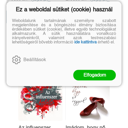
2 871 Ft
2 961 Ft
3 190 Ft
3 290 Ft
Ez a weboldal sütiket (cookie) használ
Előrendelem
Előrendelem
Weboldalunk tartalmának személyre szabott
megjelenítése és a böngészési élmény biztosítása
érdekében sütiket (cookie), illetve egyéb technológiákat
alkalmazunk. A sütik használatára vonatkozó
Szerző további művei
irányelveinkről, valamint azok testreszabási
lehetőségeiről bővebb információ
ide kattintva
érhető el.
Beállítások
Elfogadom
Az influenszer
Imádom, hogy nő