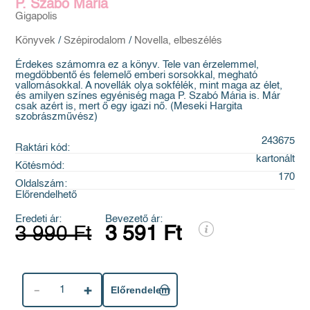
P. Szabó Mária
Gigapolis
Könyvek
/
Szépirodalom
/
Novella, elbeszélés
Érdekes számomra ez a könyv. Tele van érzelemmel,
megdöbbentő és felemelő emberi sorsokkal, megható
vallomásokkal. A novellák olya sokfélék, mint maga az élet,
és amilyen színes egyéniség maga P. Szabó Mária is. Már
csak azért is, mert ő egy igazi nő. (Meseki Hargita
szobrászművész)
243675
Raktári kód:
kartonált
Kötésmód:
170
Oldalszám:
Előrendelhető
Eredeti ár:
Bevezető ár:
3 990 Ft
3 591 Ft
1
Előrendelem