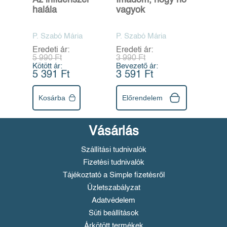
halála
vagyok
P. Szabó Mária
P. Szabó Mária
Eredeti ár:
Eredeti ár:
5 990 Ft
3 990 Ft
Kötött ár:
Bevezető ár:
5 391 Ft
3 591 Ft
Kosárba
Előrendelem
Vásárlás
Szállítási tudnivalók
Fizetési tudnivalók
Tájékoztató a Simple fizetésről
Üzletszabályzat
Adatvédelem
Süti beállítások
Árkötött termékek