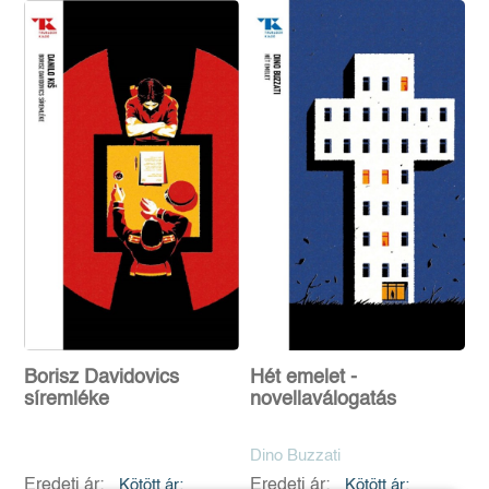
Borisz Davidovics
Hét emelet -
síremléke
novellaválogatás
Dino Buzzati
Eredeti ár:
Kötött ár:
Eredeti ár:
Kötött ár: