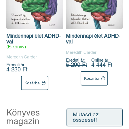
Mindennapi élet ADHD-
Mindennapi élet ADHD-
val
val
(E-könyv)
Meredith Carder
Meredith Carder
Eredeti ár:
Online ár:
5 290 Ft
4 444 Ft
Eredeti ár:
4 230 Ft
Kosárba
Kosárba
Könyves
Mutasd az
magazin
összeset!