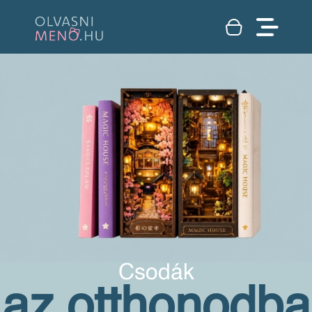
Csodák
az otthonodba