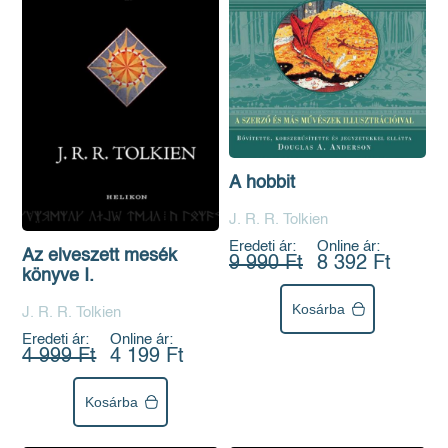
A hobbit
J. R. R. Tolkien
Eredeti ár:
Online ár:
Az elveszett mesék
9 990 Ft
8 392 Ft
könyve I.
Kosárba
J. R. R. Tolkien
Eredeti ár:
Online ár:
4 999 Ft
4 199 Ft
Kosárba