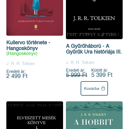
Kullervo története -
A Gyűrűháború - A
Hangoskönyv
Gyűrűk Ura históriája III.
(Hangoskönyv)
J. R. R. Tolkien
J. R. R. Tolkien
Eredeti ár:
Kötött ár:
Eredeti ár:
5 999 Ft
5 399 Ft
2 499 Ft
Kosárba