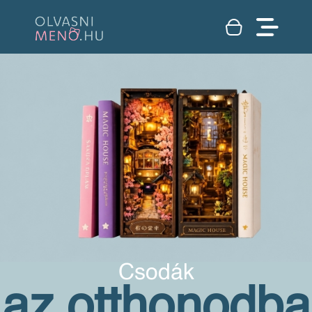
Csodák
az otthonodba