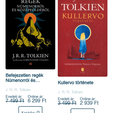
Befejezetlen regék
Númenorról és
Kullervo története
Középföldéről
J. R. R. Tolkien
J. R. R. Tolkien
Eredeti ár:
Online ár:
Eredeti ár:
Online ár:
7 499 Ft
6 299 Ft
3 499 Ft
2 939 Ft
Kosárba