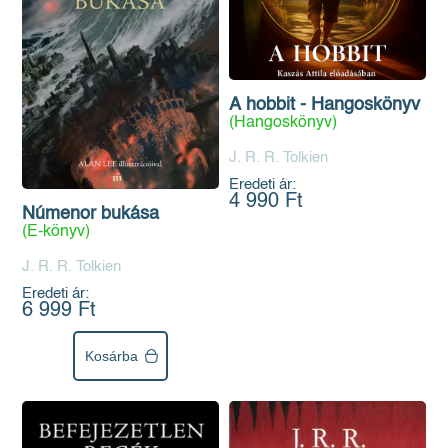
A hobbit - Hangoskönyv
(Hangoskönyv)
J. R. R. Tolkien
Eredeti ár:
4 990 Ft
Númenor bukása
(E-könyv)
J. R. R. Tolkien
Eredeti ár:
6 999 Ft
Kosárba