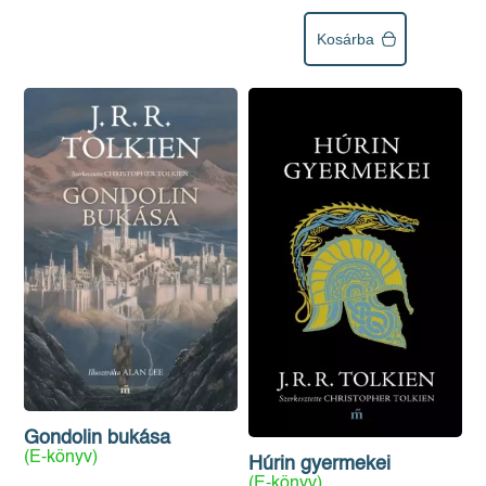
Kosárba
Gondolin bukása
(E-könyv)
Húrin gyermekei
(E-könyv)