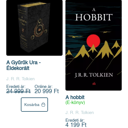
A Gyűrűk Ura -
Éldekorált
J. R. R. Tolkien
Eredeti ár:
Online ár:
24 999 Ft
20 999 Ft
A hobbit
(E-könyv)
Kosárba
J. R. R. Tolkien
Eredeti ár:
4 199 Ft