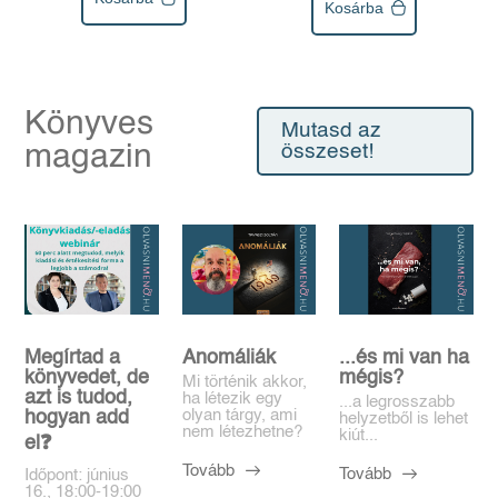
Kosárba
Könyves
Mutasd az
magazin
összeset!
Megírtad a
Anomáliák
...és mi van ha
könyvedet, de
mégis?
Mi történik akkor,
azt is tudod,
ha létezik egy
...a legrosszabb
olyan tárgy, ami
hogyan add
helyzetből is lehet
nem létezhetne?
kiút...
el❓️
Tovább
Tovább
Időpont: június
16., 18:00-19:00