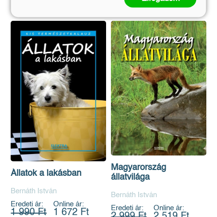
Magyarország
Állatok a lakásban
állatvilága
Bernáth István
Bernáth István
Eredeti ár:
Online ár:
Eredeti ár:
Online ár:
1 990 Ft
1 672 Ft
2 999 Ft
2 519 Ft