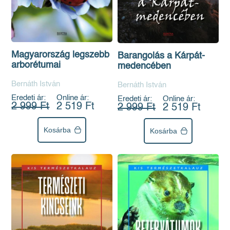
Magyarország legszebb
Barangolás a Kárpát-
arborétumai
medencében
Bernáth István
Bernáth István
Eredeti ár:
Online ár:
Eredeti ár:
Online ár:
2 999 Ft
2 519 Ft
2 999 Ft
2 519 Ft
Kosárba
Kosárba