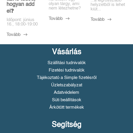
...a legrosszabb
olyan tárgy, ami
hogyan add
helyzetből is lehet
nem létezhetne?
kiút...
el❓️
Tovább
Tovább
Időpont: június
16., 18:00-19:00
Tovább
Vásárlás
Szállítási tudnivalók
Fizetési tudnivalók
Tájékoztató a Simple fizetésről
Üzletszabályzat
Adatvédelem
Süti beállítások
Árkötött termékek
Segítség