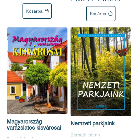
Kosárba
Kosárba
Magyarország
Nemzeti parkjaink
varázslatos kisvárosai
Bernáth István