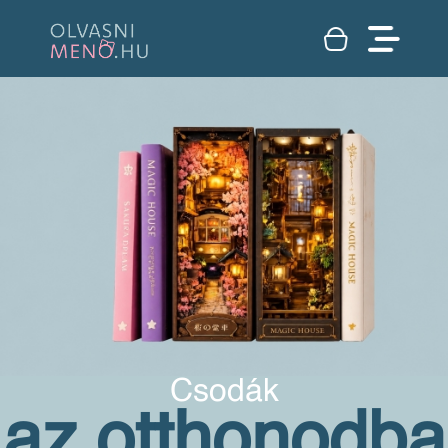
Csodák
az otthonodba