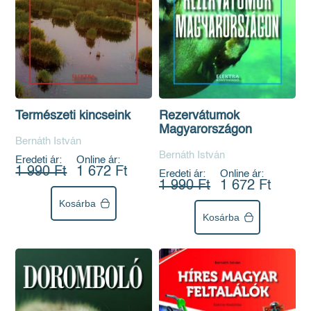
Rezervátumok
Természeti kincseink
Magyarországon
Bernáth István
Bernáth István
Eredeti ár:
Online ár:
1 990 Ft
1 672 Ft
Eredeti ár:
Online ár:
1 990 Ft
1 672 Ft
Kosárba
Kosárba