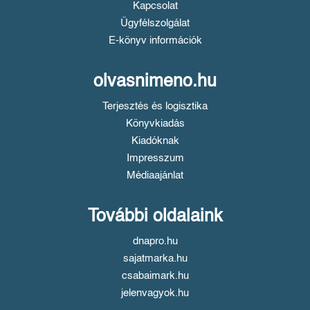
Kapcsolat
Ügyfélszolgálat
E-könyv információk
olvasnimeno.hu
Terjesztés és logisztika
Könyvkiadás
Kiadóknak
Impresszum
Médiaajánlat
További oldalaink
dnapro.hu
sajatmarka.hu
csabaimark.hu
jelenvagyok.hu