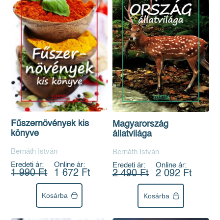
Fűszernövények kis
Magyarország
könyve
állatvilága
Bernáth István
Bernáth István
Eredeti ár:
Online ár:
Eredeti ár:
Online ár:
1 990 Ft
1 672 Ft
2 490 Ft
2 092 Ft
Kosárba
Kosárba