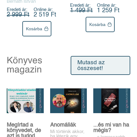
Bernáth István
Eredeti ár:
Online ár:
Eredeti ár:
Online ár:
1 499 Ft
1 259 Ft
2 999 Ft
2 519 Ft
Kosárba
Kosárba
Könyves
Mutasd az
magazin
összeset!
Megírtad a
Anomáliák
...és mi van ha
könyvedet, de
mégis?
Mi történik akkor,
azt is tudod,
ha létezik egy