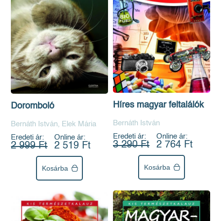
Híres magyar feltalálók
Doromboló
Bernáth István
Bernáth István, Elek Mária
Eredeti ár:
Online ár:
Eredeti ár:
Online ár:
3 290 Ft
2 764 Ft
2 999 Ft
2 519 Ft
Kosárba
Kosárba