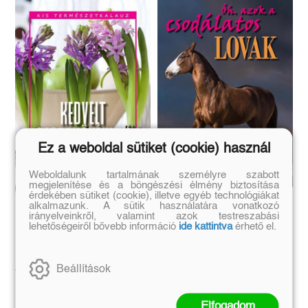
Ez a weboldal sütiket (cookie) használ
Weboldalunk tartalmának személyre szabott
megjelenítése és a böngészési élmény biztosítása
érdekében sütiket (cookie), illetve egyéb technológiákat
Óh, azok a csodálatos
alkalmazunk. A sütik használatára vonatkozó
Kedvelt szobanövények
irányelveinkről, valamint azok testreszabási
lovak
lehetőségeiről bővebb információ
ide kattintva
érhető el.
Bernáth István
Bernáth István
Eredeti ár:
Online ár:
Eredeti ár:
Online ár:
1 990 Ft
1 672 Ft
Beállítások
2 999 Ft
2 519 Ft
Kosárba
Elfogadom
Kosárba