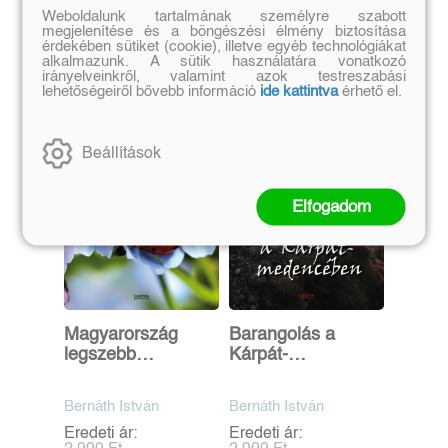
Weboldalunk tartalmának személyre szabott
Szerző további művei
megjelenítése és a böngészési élmény biztosítása
érdekében sütiket (cookie), illetve egyéb technológiákat
alkalmazunk. A sütik használatára vonatkozó
irányelveinkről, valamint azok testreszabási
lehetőségeiről bővebb információ
ide kattintva
érhető el.
Beállítások
Elfogadom
Magyarország
Barangolás a
legszebb
Kárpát-
arborétumai
medencében
Bernáth István
Bernáth István
Eredeti ár:
Eredeti ár: