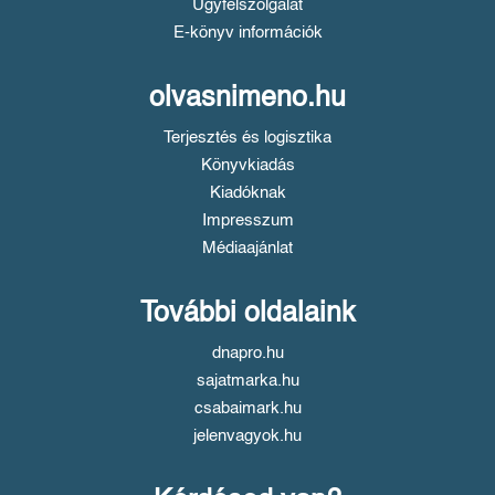
Ügyfélszolgálat
E-könyv információk
olvasnimeno.hu
Terjesztés és logisztika
Könyvkiadás
Kiadóknak
Impresszum
Médiaajánlat
További oldalaink
dnapro.hu
sajatmarka.hu
csabaimark.hu
jelenvagyok.hu