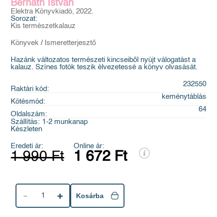
Bernáth István
Elektra Könyvkiadó, 2022.
Sorozat:
Kis természetkalauz
Könyvek
/
Ismeretterjesztő
Hazánk változatos természeti kincseiből nyújt válogatást a
kalauz. Színes fotók teszik élvezetessé a könyv olvasását.
232550
Raktári kód:
keménytáblás
Kötésmód:
64
Oldalszám:
Szállítás:
1-2 munkanap
Készleten
Eredeti ár:
Online ár:
1 990 Ft
1 672 Ft
1
Kosárba