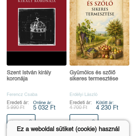
Szent István király
Gyümölcs és szőlő
koronája
sikeres termesztése
Ferencz Csaba
Erdélyi László
Eredeti ár:
Online ár:
Eredeti ár:
Kötött ár:
5 032 Ft
4 230 Ft
5 990 Ft
4 700 Ft
Kosárba
Kosárba
Ez a weboldal sütiket (cookie) használ