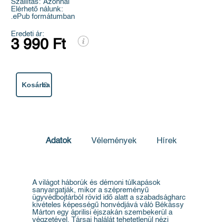
Szállítás:
Azonnal
Elérhető nálunk:
.ePub formátumban
Eredeti ár:
3 990 Ft
Kosárba
Adatok
Vélemények
Hírek
A világot háborúk és démoni túlkapások
sanyargatják, mikor a szépreményű
ügyvédbojtárból rövid idő alatt a szabadságharc
kivételes képességű honvédjává váló Békássy
Márton egy áprilisi éjszakán szembekerül a
végzetével. Társai halálát tehetetlenül nézi