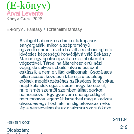
(E-könyv)
Árvai Levente
Könyv Guru, 2026.
E-könyv
/
Fantasy
/
Történelmi fantasy
A világot háborúk és démoni túlkapások
sanyargatják, mikor a szépreményű
ügyvédbojtárból rövid idő alatt a szabadságharc
kivételes képességű honvédjává váló Békássy
Márton egy áprilisi éjszakán szembekerül a
végzetével. Társai halálát tehetetlenül nézi
végig, de súlyos sebeitől ütve is bosszút
esküszik a nem e világi gyilkosnak. Csodálatos
feltámadását követően kitanulja a sötétség
erőinek megfékezéséhez szükséges fortélyokat,
majd kalandok egész során megy keresztül,
mire ismét szemtől szemben állhat egykori
nemezisével. Egy gyönyörű ország eddig el
nem mondott legendáit ismerheti meg a kedves
olvasó és egy hőst, aki mindig tétovázás nélkül
lép a veszedelem és az oltalomra szoruló közé.
244104
Raktári kód:
212
Oldalszám: