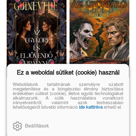
Ez a weboldal sütiket (cookie) használ
Weboldalunk tartalmának személyre szabott
Guinevere
Az útonjáró
megjelenítése és a böngészési élmény biztosítása
érdekében sütiket (cookie), illetve egyéb technológiákat
alkalmazunk. A sütik használatára vonatkozó
(E-könyv)
(E-könyv)
irányelveinkről, valamint azok testreszabási
lehetőségeiről bővebb információ
ide kattintva
érhető el.
Paula Lafferty
Árvai Levente
Eredeti ár:
Eredeti ár:
4 499 Ft
3 990 Ft
Beállítások