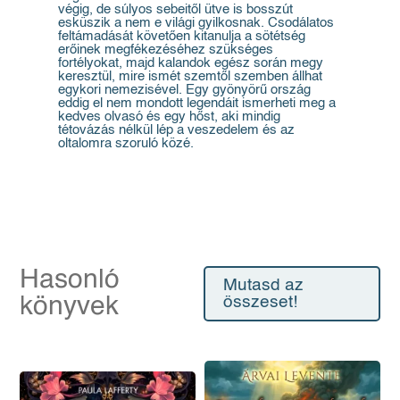
végig, de súlyos sebeitől ütve is bosszút
esküszik a nem e világi gyilkosnak. Csodálatos
feltámadását követően kitanulja a sötétség
erőinek megfékezéséhez szükséges
fortélyokat, majd kalandok egész során megy
keresztül, mire ismét szemtől szemben állhat
egykori nemezisével. Egy gyönyörű ország
eddig el nem mondott legendáit ismerheti meg a
kedves olvasó és egy hőst, aki mindig
tétovázás nélkül lép a veszedelem és az
oltalomra szoruló közé.
Hasonló
Mutasd az
könyvek
összeset!