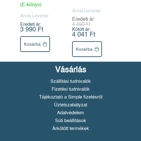
(E-könyv)
Árvai Levente
Árvai Levente
Eredeti ár:
Eredeti ár:
4 490 Ft
3 990 Ft
Kötött ár:
4 041 Ft
Kosárba
Kosárba
Vásárlás
Szállítási tudnivalók
Fizetési tudnivalók
Tájékoztató a Simple fizetésről
Üzletszabályzat
Adatvédelem
Süti beállítások
Árkötött termékek