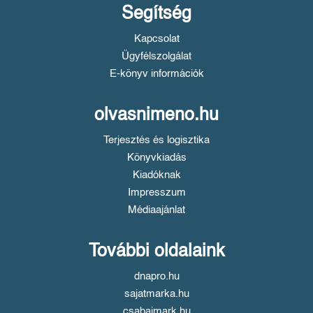
Segítség
Kapcsolat
Ügyfélszolgálat
E-könyv információk
olvasnimeno.hu
Terjesztés és logisztika
Könyvkiadás
Kiadóknak
Impresszum
Médiaajánlat
További oldalaink
dnapro.hu
sajatmarka.hu
csabaimark.hu