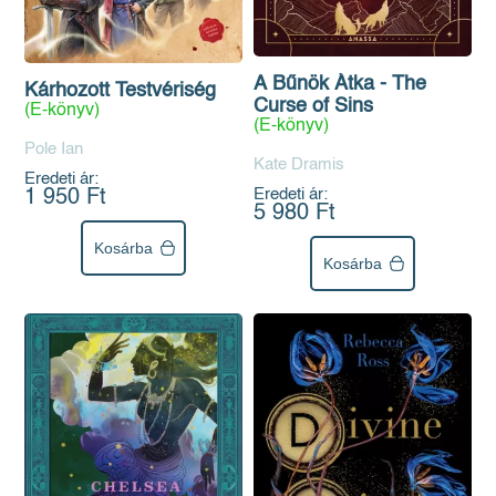
A Bűnök Átka - The
Kárhozott Testvériség
Curse of Sins
(E-könyv)
(E-könyv)
Pole Ian
Kate Dramis
Eredeti ár:
Eredeti ár:
1 950 Ft
5 980 Ft
Kosárba
Kosárba