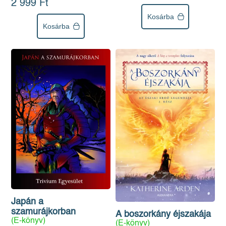
2 999 Ft
Kosárba
Kosárba
Japán a
szamurájkorban
A boszorkány éjszakája
(E-könyv)
(E-könyv)