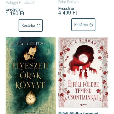
Briar Boleyn
Palágyi R. László
Eredeti ár:
Eredeti ár:
4 499 Ft
1 190 Ft
Kosárba
Kosárba