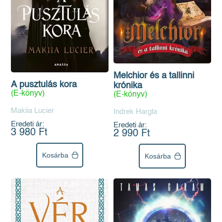
Melchior és a tallinni
A pusztulás kora
krónika
(E-könyv)
(E-könyv)
Makiia Lucier
Indrek Hargla
Eredeti ár:
Eredeti ár:
3 980 Ft
2 990 Ft
Kosárba
Kosárba