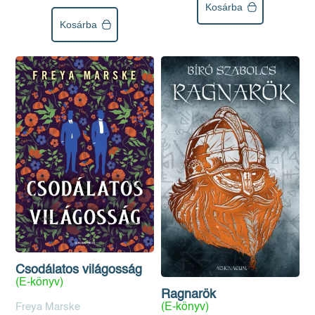
Kosárba
Kosárba
Csodálatos világosság
(E-könyv)
Ragnarök
Freya Marske
(E-könyv)