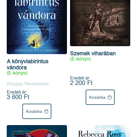
Szemek viharában
(E-könyv)
A könyvlabirintus
vándora
(E-könyv)
Eredeti ár:
2 200 Ft
Douglas Westerbeke
Eredeti ár:
3 600 Ft
Kosárba
Kosárba