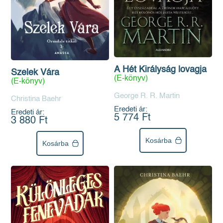
A Hét Királyság lovagja
Szelek Vára
(E-könyv)
(E-könyv)
George R. R. Martin
Christina Baehr
Eredeti ár:
Eredeti ár:
5 774 Ft
3 880 Ft
Kosárba
Kosárba