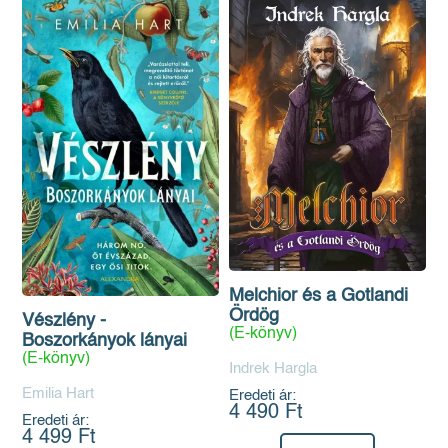
Melchior és a Gotlandi
Ördög
Vészlény -
(E-könyv)
Boszorkányok lányai
(E-könyv)
Indrek Hargla
Emilia Hart
Eredeti ár:
4 490 Ft
Eredeti ár:
4 499 Ft