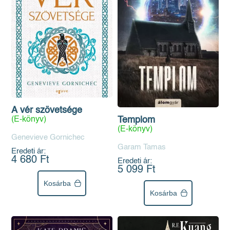
A vér szövetsége
(E-könyv)
Templom
(E-könyv)
Genevieve Gornichec
Garam Tamas
Eredeti ár:
4 680 Ft
Eredeti ár:
5 099 Ft
Kosárba
Kosárba