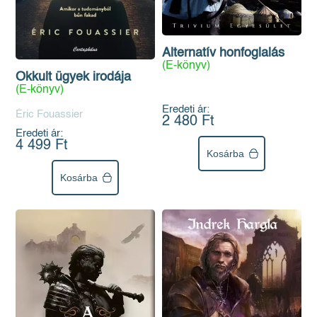
Alternatív honfoglalás
(E-könyv)
Okkult ügyek irodája
(E-könyv)
Eredeti ár:
Éric Fouassier
2 480 Ft
Eredeti ár:
4 499 Ft
Kosárba
Kosárba