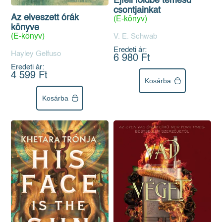
Éjféli földbe temesd
csontjainkat
Az elveszett órák
(E-könyv)
könyve
V. E. Schwab
(E-könyv)
Eredeti ár:
Hayley Gelfuso
6 980 Ft
Eredeti ár:
4 599 Ft
Kosárba
Kosárba