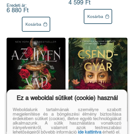
4 599 Ft
Eredeti ár:
6 880 Ft
Kosárba
Kosárba
Ez a weboldal sütiket (cookie) használ
Weboldalunk tartalmának személyre szabott
megjelenítése és a böngészési élmény biztosítása
érdekében sütiket (cookie), illetve egyéb technológiákat
alkalmazunk. A sütik használatára vonatkozó
irányelveinkről, valamint azok testreszabási
A csendgyár
lehetőségeiről bővebb információ
ide kattintva
érhető el.