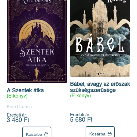
Bábel, avagy az erőszak
szükségszerűsége
A Szentek átka
(E-könyv)
(E-könyv)
Kate Dramis
Eredeti ár:
Eredeti ár:
5 680 Ft
3 480 Ft
Kosárba
Kosárba