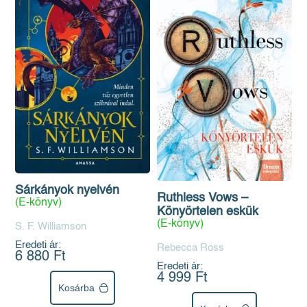
Sárkányok nyelvén
Ruthless Vows –
(E-könyv)
Könyörtelen eskük
(E-könyv)
S. F. Williamson
Eredeti ár:
Rebecca Ross
6 880 Ft
Eredeti ár:
4 999 Ft
Kosárba