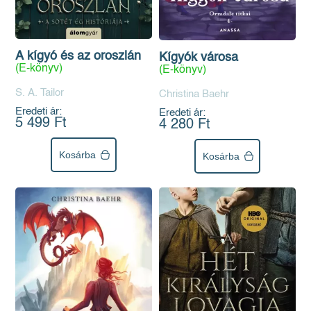
A kígyó és az oroszlán
Kígyók városa
(E-könyv)
(E-könyv)
S. A. Tailor
Christina Baehr
Eredeti ár:
Eredeti ár:
5 499 Ft
4 280 Ft
Kosárba
Kosárba