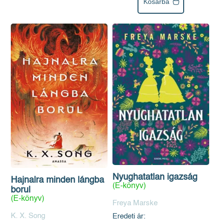
Kosárba
Nyughatatlan igazság
Hajnalra minden lángba
(E-könyv)
borul
(E-könyv)
Freya Marske
K. X. Song
Eredeti ár: