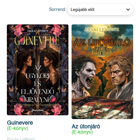
Sorrend:
Guinevere
Az útonjáró
(E-könyv)
(E-könyv)
Paula Lafferty