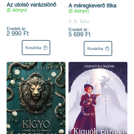
Az utolsó varázslónő
A méregkeverő titka
(E-könyv)
(E-könyv)
S. A. Tailor
Eredeti ár:
Eredeti ár:
2 990 Ft
5 699 Ft
Kosárba
Kosárba