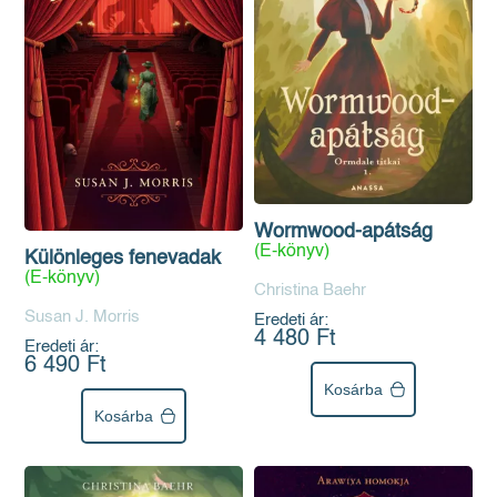
Wormwood-apátság
(E-könyv)
Különleges fenevadak
(E-könyv)
Christina Baehr
Susan J. Morris
Eredeti ár:
4 480 Ft
Eredeti ár:
6 490 Ft
Kosárba
Kosárba