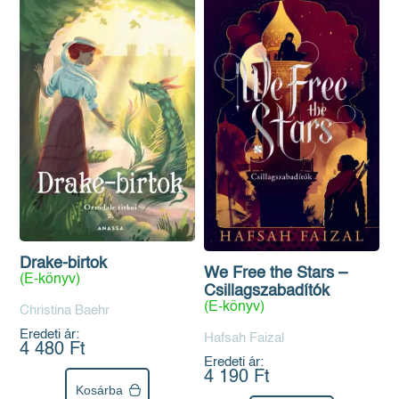
Drake-birtok
We Free the Stars –
(E-könyv)
Csillagszabadítók
(E-könyv)
Christina Baehr
Eredeti ár:
Hafsah Faizal
4 480 Ft
Eredeti ár:
4 190 Ft
Kosárba