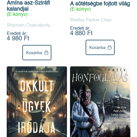
Amína asz-Sziráfi
A sötétségbe fojtott világ
kalandjai
(E-könyv)
(E-könyv)
Shelley Parker-Chan
Shannon Chakraborty
Eredeti ár:
4 880 Ft
Eredeti ár:
4 980 Ft
Kosárba
Kosárba