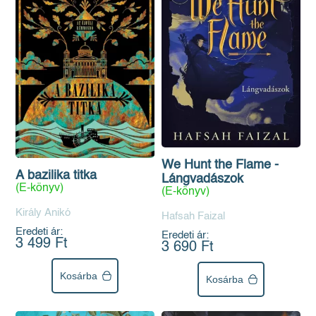
We Hunt the Flame -
A bazilika titka
Lángvadászok
(E-könyv)
(E-könyv)
Király Anikó
Hafsah Faizal
Eredeti ár:
Eredeti ár:
3 499 Ft
3 690 Ft
Kosárba
Kosárba