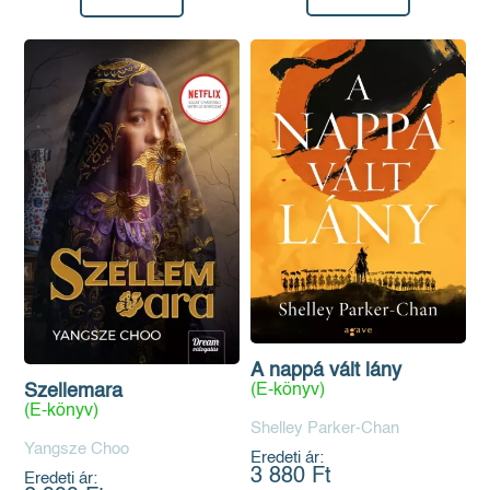
A nappá vált lány
Szellemara
(E-könyv)
(E-könyv)
Shelley Parker-Chan
Yangsze Choo
Eredeti ár:
3 880 Ft
Eredeti ár: