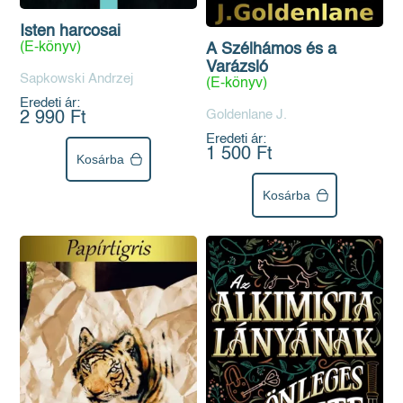
Isten harcosai
(E-könyv)
A Szélhámos és a
Varázsló
Sapkowski Andrzej
(E-könyv)
Eredeti ár:
Goldenlane J.
2 990 Ft
Eredeti ár:
1 500 Ft
Kosárba
Kosárba