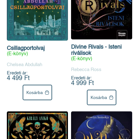
Divine Rivals - Isteni
Csillagportolvaj
riválisok
(E-könyv)
(E-könyv)
Chelsea Abdullah
Rebecca Ross
Eredeti ár:
4 499 Ft
Eredeti ár:
4 999 Ft
Kosárba
Kosárba