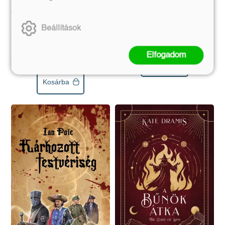
(E-könyv)
Az ilyen vad öröm
(E-könyv)
Bridget Collins
Beállítások
Eredeti ár:
Chloe Gong
3 990 Ft
Eredeti ár:
Elfogadom
3 990 Ft
Kosárba
Kosárba