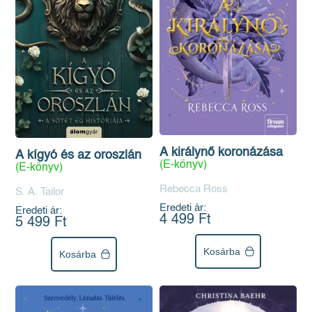
A királynő koronázása
A kígyó és az oroszlán
(E-könyv)
(E-könyv)
Rebecca Ross
S. A. Tailor
Eredeti ár:
Eredeti ár:
4 499 Ft
5 499 Ft
Kosárba
Kosárba