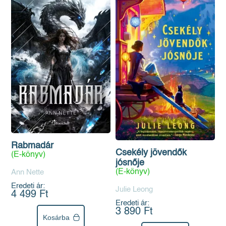
Rabmadár
Csekély jövendők
(E-könyv)
jósnője
(E-könyv)
Ann Nette
Eredeti ár:
Julie Leong
4 499 Ft
Eredeti ár:
3 890 Ft
Kosárba