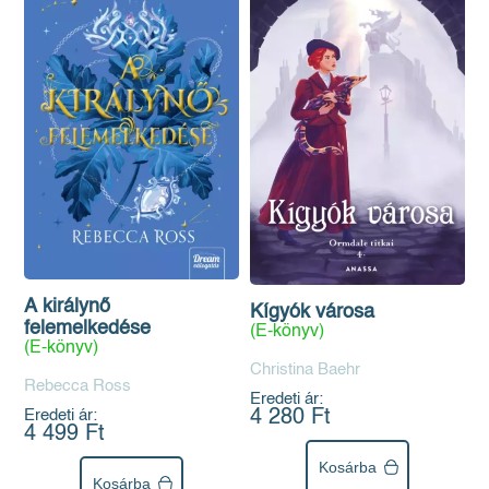
A királynő
Kígyók városa
felemelkedése
(E-könyv)
(E-könyv)
Christina Baehr
Rebecca Ross
Eredeti ár:
Eredeti ár:
4 280 Ft
4 499 Ft
Kosárba
Kosárba