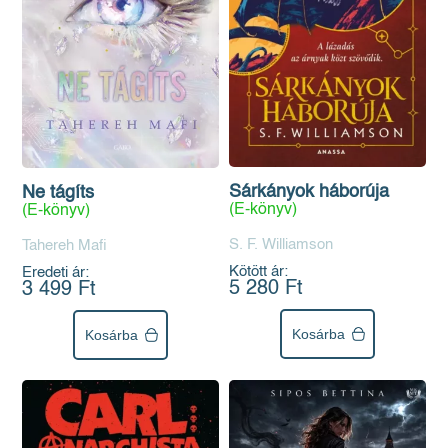
Sárkányok háborúja
Ne tágíts
(E-könyv)
(E-könyv)
S. F. Williamson
Tahereh Mafi
Kötött ár:
Eredeti ár:
5 280 Ft
3 499 Ft
Kosárba
Kosárba