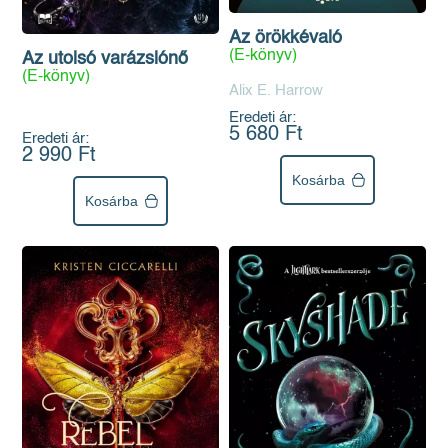
Az örökkévaló
(E-könyv)
Az utolsó varázslónő
(E-könyv)
Alix E. Harrow
Eredeti ár:
5 680 Ft
Eredeti ár:
2 990 Ft
Kosárba
Kosárba