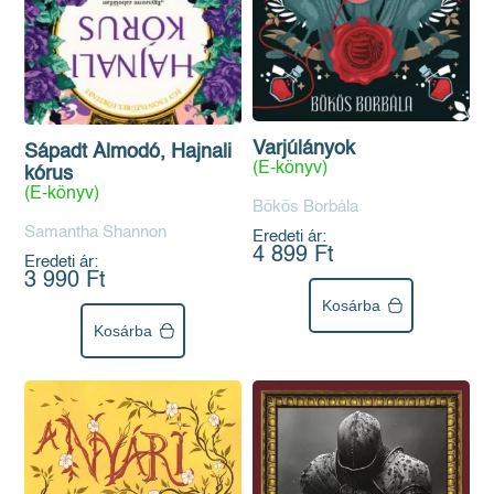
Varjúlányok
Sápadt Álmodó, Hajnali
(E-könyv)
kórus
(E-könyv)
Bökös Borbála
Samantha Shannon
Eredeti ár:
4 899 Ft
Eredeti ár:
3 990 Ft
Kosárba
Kosárba