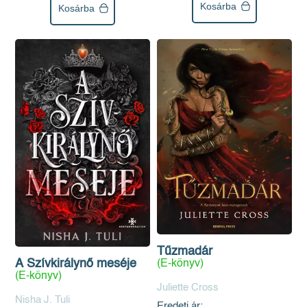
Kosárba
Kosárba
Tűzmadár
A Szívkirálynő meséje
(E-könyv)
(E-könyv)
Juliette Cross
Nisha J. Tuli
Eredeti ár: