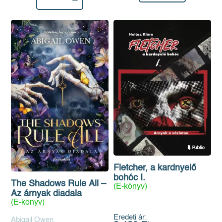
Fletcher, a kardnyelő
bohóc I.
The Shadows Rule All –
(E-könyv)
Az árnyak diadala
(E-könyv)
Eredeti ár:
Abigail Owen