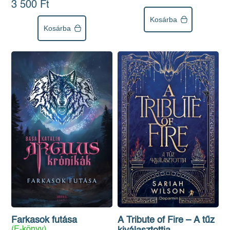
3 500 Ft
Kosárba
Kosárba
Farkasok futása
A Tribute of Fire – A tűz
(E-könyv)