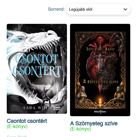
Sorrend:
Csontot csontért
A Szörnyeteg szíve
(E-könyv)
(E-könyv)