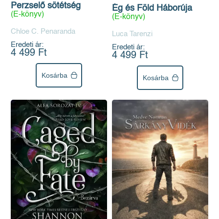
Perzselő sötétség
Ég és Föld Háborúja
(E-könyv)
(E-könyv)
Chloe C. Penaranda
Luca Tarenzi
Eredeti ár:
Eredeti ár:
4 499 Ft
4 499 Ft
Kosárba
Kosárba