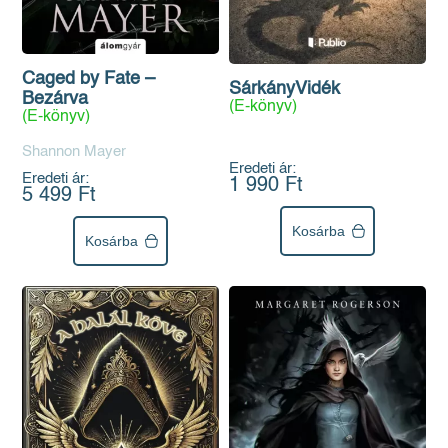
Caged by Fate –
SárkányVidék
Bezárva
(E-könyv)
(E-könyv)
Shannon Mayer
Eredeti ár:
Eredeti ár:
1 990 Ft
5 499 Ft
Kosárba
Kosárba