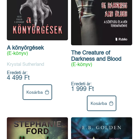
A könyörgések
The Creature of
(E-könyv)
Darkness and Blood
Krystal Sutherland
(E-könyv)
Eredeti ár:
4 499 Ft
Eredeti ár:
1 999 Ft
Kosárba
Kosárba