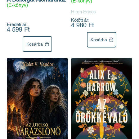
(E-könyv)
(E-könyv)
Hiron Ennes
Kötött ár:
Eredeti ár:
4 980 Ft
4 599 Ft
Kosárba
Kosárba