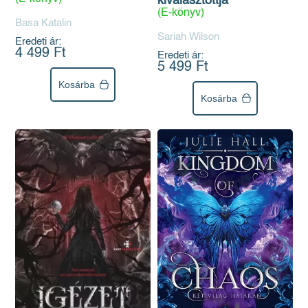
kiválasztottja
(E-könyv)
Basa Katalin
Sariah Wilson
Eredeti ár:
4 499 Ft
Eredeti ár:
5 499 Ft
Kosárba
Kosárba