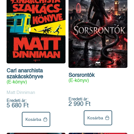
Carl anarchista
Sorsrontók
szakácskönyve
(E-könyv)
(E-könyv)
Matt Dinniman
Eredeti ár:
Eredeti ár:
2 990 Ft
5 680 Ft
Kosárba
Kosárba