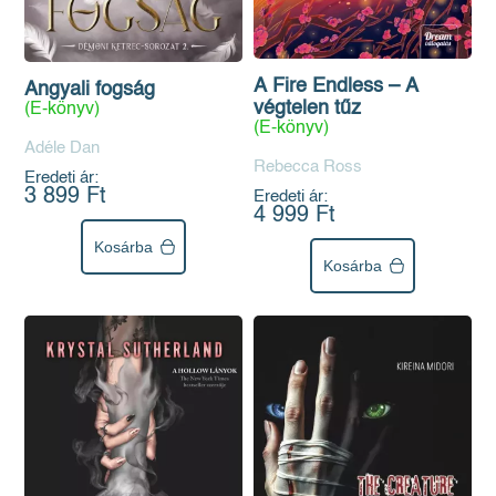
A Fire Endless – A
Angyali fogság
végtelen tűz
(E-könyv)
(E-könyv)
Adéle Dan
Rebecca Ross
Eredeti ár:
3 899 Ft
Eredeti ár:
4 999 Ft
Kosárba
Kosárba