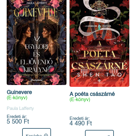
Guinevere
A poéta császárné
(E-könyv)
(E-könyv)
Paula Lafferty
Eredeti ár:
Eredeti ár:
5 500 Ft
4 490 Ft
Kosárba