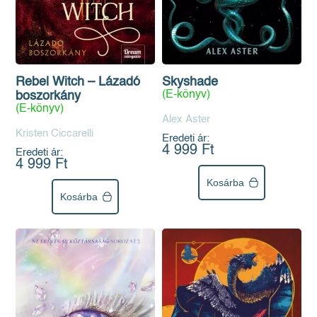
Rebel Witch – Lázadó
Skyshade
(E-könyv)
boszorkány
(E-könyv)
Alex Aster
Kristen Ciccarelli
Eredeti ár:
4 999 Ft
Eredeti ár:
4 999 Ft
Kosárba
Kosárba