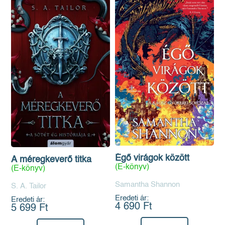
Égő virágok között
A méregkeverő titka
(E-könyv)
(E-könyv)
Samantha Shannon
S. A. Tailor
Eredeti ár:
Eredeti ár:
4 690 Ft
5 699 Ft