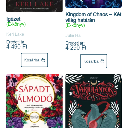
Kingdom of Chaos – Két
Igézet
világ határán
(E-könyv)
(E-könyv)
Keri Lake
Julie Hall
Eredeti ár:
Eredeti ár:
4 490 Ft
4 290 Ft
Kosárba
Kosárba