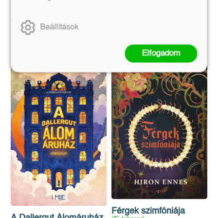
Eredeti ár:
Eredeti ár:
3 990 Ft
4 990 Ft
Beállítások
Kosárba
Kosárba
Elfogadom
Férgek szimfóniája
A Dallergut Álomáruház