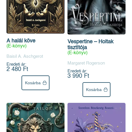
A halál köve
Vespertine – Holtak
(E-könyv)
tisztítója
(E-könyv)
Baisil A. Aschgerot
Margaret Rogerson
Eredeti ár:
2 480 Ft
Eredeti ár:
3 990 Ft
Kosárba
Kosárba