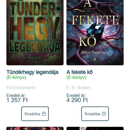
Tündérhegy legendája
A fekete kő
(E-könyv)
(E-könyv)
Ford Stephanie
E. B. Golden
Eredeti ár:
Eredeti ár:
1 257 Ft
4 290 Ft
Kosárba
Kosárba