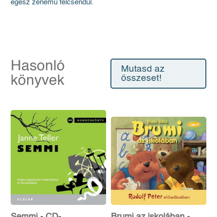
egész zenemű felcsendül.
Hasonló
Mutasd az
könyvek
összeset!