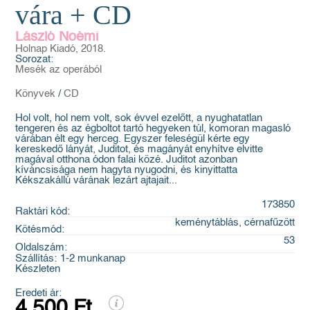
vára + CD
László Noémi
Holnap Kiadó, 2018.
Sorozat:
Mesék az operából
Könyvek
/
CD
Hol volt, hol nem volt, sok évvel ezelőtt, a nyughatatlan
tengeren és az égboltot tartó hegyeken túl, komoran magasló
várában élt egy herceg. Egyszer feleségül kérte egy
kereskedő lányát, Juditot, és magányát enyhítve elvitte
magával otthona ódon falai közé. Juditot azonban
kíváncsisága nem hagyta nyugodni, és kinyittatta
Kékszakállú várának lezárt ajtajait...
173850
Raktári kód:
keménytáblás, cérnafűzött
Kötésmód:
53
Oldalszám:
Szállítás:
1-2 munkanap
Készleten
Eredeti ár:
4 500 Ft