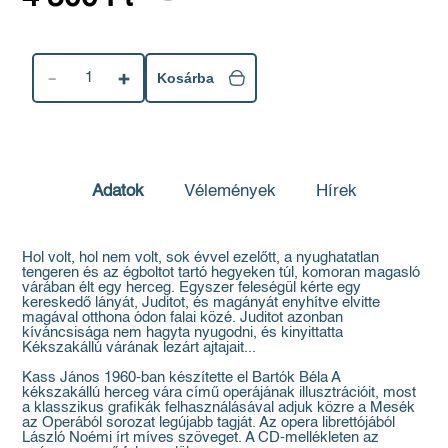
1
Kosárba
Adatok
Vélemények
Hírek
Hol volt, hol nem volt, sok évvel ezelőtt, a nyughatatlan
tengeren és az égboltot tartó hegyeken túl, komoran magasló
várában élt egy herceg. Egyszer feleségül kérte egy
kereskedő lányát, Juditot, és magányát enyhítve elvitte
magával otthona ódon falai közé. Juditot azonban
kíváncsisága nem hagyta nyugodni, és kinyittatta
Kékszakállú várának lezárt ajtajait...
Kass János 1960-ban készítette el Bartók Béla A
kékszakállú herceg vára című operájának illusztrációit, most
a klasszikus grafikák felhasználásával adjuk közre a Mesék
az Operából sorozat legújabb tagját. Az opera librettójából
László Noémi írt míves szöveget. A CD-mellékleten az