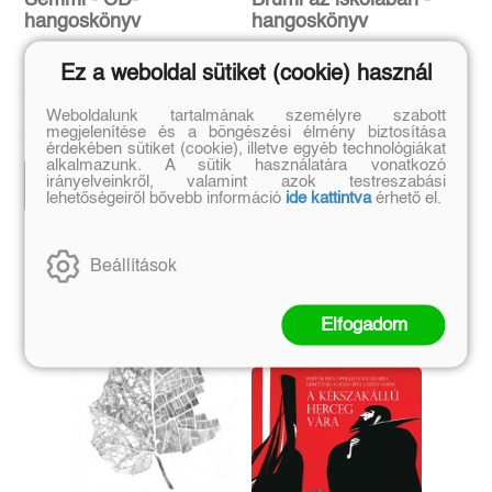
Semmi - CD-
Brumi az iskolában -
hangoskönyv
hangoskönyv
Érsek-Obádovics Mercédesz
Ez a weboldal sütiket (cookie) használ
előadásában
Bodó Béla, Rudolf Péter
Janne Teller
Eredeti ár:
Weboldalunk tartalmának személyre szabott
Eredeti ár:
3 500 Ft
megjelenítése és a böngészési élmény biztosítása
3 995 Ft
érdekében sütiket (cookie), illetve egyéb technológiákat
alkalmazunk. A sütik használatára vonatkozó
Kosárba
irányelveinkről, valamint azok testreszabási
Kosárba
lehetőségeiről bővebb információ
ide kattintva
érhető el.
Szerző további művei
Beállítások
Elfogadom