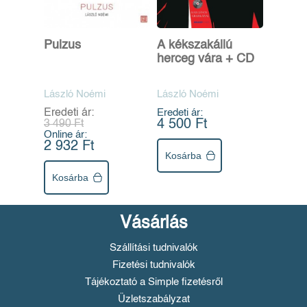
Pulzus
A kékszakállú
herceg vára + CD
László Noémi
László Noémi
Eredeti ár:
Eredeti ár:
4 500 Ft
3 490 Ft
Online ár:
2 932 Ft
Kosárba
Kosárba
Vásárlás
Szállítási tudnivalók
Fizetési tudnivalók
Tájékoztató a Simple fizetésről
Üzletszabályzat