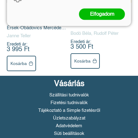
Semmi - CD-
Brumi az iskolában -
Elfogadom
hangoskönyv
hangoskönyv
Érsek-Obádovics Mercédesz
előadásában
Bodó Béla, Rudolf Péter
Janne Teller
Eredeti ár:
Eredeti ár:
3 500 Ft
3 995 Ft
Kosárba
Kosárba
Vásárlás
Szállítási tudnivalók
Fizetési tudnivalók
Tájékoztató a Simple fizetésről
Üzletszabályzat
Adatvédelem
Süti beállítások