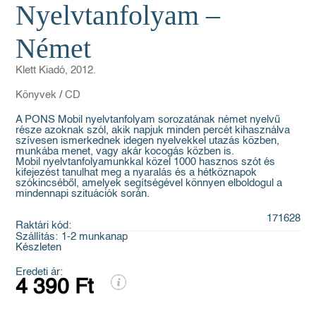
Nyelvtanfolyam –
Német
Klett Kiadó, 2012.
Könyvek
/
CD
A PONS Mobil nyelvtanfolyam sorozatának német nyelvű
része azoknak szól, akik napjuk minden percét kihasználva
szívesen ismerkednek idegen nyelvekkel utazás közben,
munkába menet, vagy akár kocogás közben is.
Mobil nyelvtanfolyamunkkal közel 1000 hasznos szót és
kifejezést tanulhat meg a nyaralás és a hétköznapok
szókincséből, amelyek segítségével könnyen elboldogul a
mindennapi szituációk során.
171628
Raktári kód:
Szállítás:
1-2 munkanap
Készleten
Eredeti ár:
4 390 Ft