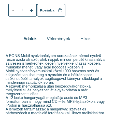
1
Kosárba
Adatok
Vélemények
Hírek
A PONS Mobil nyelvtanfolyam sorozatának német nyelvű
része azoknak szól, akik napjuk minden percét kihasználva
szívesen ismerkednek idegen nyelvekkel utazás közben,
munkába menet, vagy akár kocogás közben is.
Mobil nyelvtanfolyamunkkal közel 1000 hasznos szót és
kifejezést tanulhat meg a nyaralás és a hétköznapok
szókincséből, amelyek segítségével könnyen elboldogul a
mindennapi szituációk során.
A szavak memorizálása után beszédgyakorlatokkal
mélyítheti el, és helyezheti át a gyakorlatba a már
megszerzett tudást.
A 12 lecke hanganyagát megtalálja audió és MP3
formátumban is, hogy mind CD – és MP3-lejátszókon, vagy
iPodon is használhassa azt.
A lemezek tartalmazzák a hanganyag szavait és
párbeszédeit a megfelelő fordításokkal, illetve mellékletként