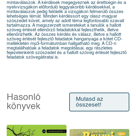
mintaválaszok. A kérdések megegyeznek az érettségin és a
nyelvvizsgákon előforduló leggyakoribb kérdésekkel, a
mintaválaszok pedig felölelik a vizsgákon felmerülő összes
lehetséges témát. Minden kérdéssort egy olasz-magyar
szószedet követ, amely az adott téma legfontosabb szavait
tartalmazza. A megszerzett ismereteket a tanulók a hallott
szöveg értését ellenőrző feladatokkal fejleszthetik, illetve
ellenőrizhetik. Az összes kérdés és válasz, illetve a hallott
szöveg értését fejlesztő feladatok hanganyaga a kötet CD-
mellékletén mp3-formátumban hallgatható meg. A CD-n
megtalálhatóak a feladatok megoldásai, egy részletes
fejezetenkénti szószedet és a hallott szöveg értését fejlesztő
feladatok szövegátiratai is.
Hasonló
Mutasd az
könyvek
összeset!