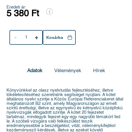
Eredeti ár:
5 380 Ft
1
Kosárba
Adatok
Vélemények
Hírek
Könyvünkkel az olasz nyelvtudás fejlesztéséhez, illetve
tökéletesítéséhez szeretnénk segítséget nyújtani. A kötet
általános nyelvi szintje a Közös Európai Referenciakeret által
meghatározott B2 szint, amely Magyarországon az emelt
szintű érettségi, illetve az egynyelvű és kétnyelvű középfokú
nyelvvizsgák elfogadott szintje. A kötet 20 fejezetet
tartalmaz, mindegyik fejezet egy-egy nagyobb témakört fed
le. A szóbeli vizsgára való felkészülést teszik
eredményesebbé a beszélgetést, vitát, véleménykifejtést
kezdeményező kérdések, illetve az ezeket követő