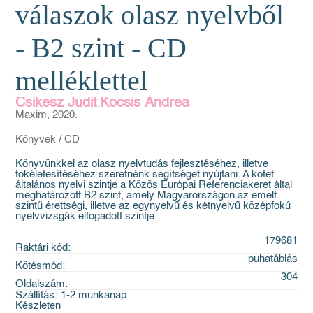
válaszok olasz nyelvből
- B2 szint - CD
melléklettel
Csikesz Judit
Kocsis Andrea
,
Maxim, 2020.
Könyvek
/
CD
Könyvünkkel az olasz nyelvtudás fejlesztéséhez, illetve
tökéletesítéséhez szeretnénk segítséget nyújtani. A kötet
általános nyelvi szintje a Közös Európai Referenciakeret által
meghatározott B2 szint, amely Magyarországon az emelt
szintű érettségi, illetve az egynyelvű és kétnyelvű középfokú
nyelvvizsgák elfogadott szintje.
179681
Raktári kód:
puhatáblás
Kötésmód:
304
Oldalszám:
Szállítás:
1-2 munkanap
Készleten