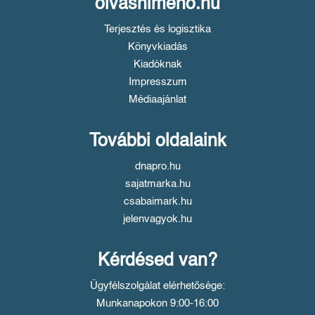
olvasnimeno.hu
Terjesztés és logisztika
Könyvkiadás
Kiadóknak
Impresszum
Médiaajánlat
További oldalaink
dnapro.hu
sajatmarka.hu
csabaimark.hu
jelenvagyok.hu
Kérdésed van?
Ügyfélszolgálat elérhetősége:
Munkanapokon 9:00-16:00