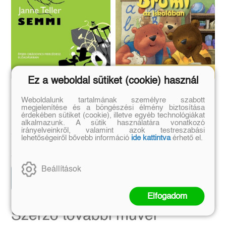
Ez a weboldal sütiket (cookie) használ
Semmi - CD-
Brumi az iskolában -
Weboldalunk tartalmának személyre szabott
hangoskönyv
hangoskönyv
megjelenítése és a böngészési élmény biztosítása
érdekében sütiket (cookie), illetve egyéb technológiákat
Érsek-Obádovics Mercédesz
alkalmazunk. A sütik használatára vonatkozó
előadásában
Bodó Béla, Rudolf Péter
irányelveinkről, valamint azok testreszabási
Janne Teller
lehetőségeiről bővebb információ
ide kattintva
érhető el.
Eredeti ár:
Eredeti ár:
3 500 Ft
3 995 Ft
Beállítások
Kosárba
Kosárba
Elfogadom
Szerző további művei