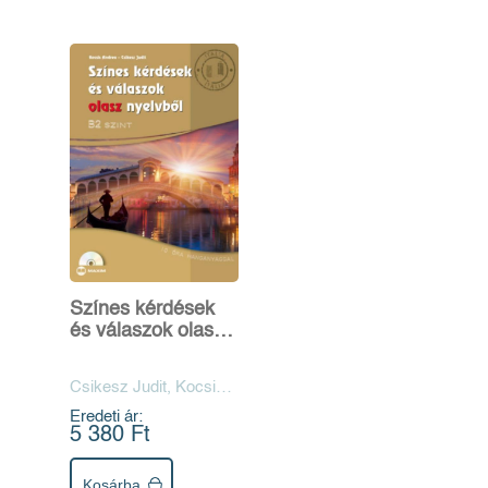
Színes kérdések
és válaszok olasz
nyelvből - B2 szint
- CD melléklettel
Csikesz Judit, Kocsis
Andrea
Eredeti ár:
5 380 Ft
Kosárba