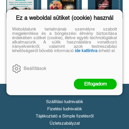
Ez a weboldal sütiket (cookie) használ
Megírtad a
Anomáliák
...és mi van ha
Weboldalunk tartalmának személyre szabott
megjelenítése és a böngészési élmény biztosítása
könyvedet, de
mégis?
Mi történik akkor,
érdekében sütiket (cookie), illetve egyéb technológiákat
azt is tudod,
ha létezik egy
...a legrosszabb
alkalmazunk. A sütik használatára vonatkozó
olyan tárgy, ami
hogyan add
helyzetből is lehet
irányelveinkről, valamint azok testreszabási
nem létezhetne?
kiút...
lehetőségeiről bővebb információ
ide kattintva
érhető el.
el❓️
Tovább
Tovább
Időpont: június
16., 18:00-19:00
Beállítások
Tovább
Elfogadom
Vásárlás
Szállítási tudnivalók
Fizetési tudnivalók
Tájékoztató a Simple fizetésről
Üzletszabályzat