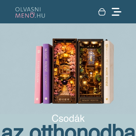
Csodák
az otthonodba