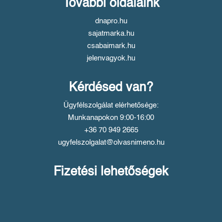
További oldalaink
dnapro.hu
sajatmarka.hu
csabaimark.hu
jelenvagyok.hu
Kérdésed van?
Ügyfélszolgálat elérhetősége:
Munkanapokon 9:00-16:00
+36 70 949 2665
ugyfelszolgalat@olvasnimeno.hu
Fizetési lehetőségek