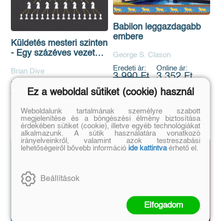
Babilon leggazdagabb
embere
Küldetés mesteri szinten
- Egy százéves vezetői
George S. Clason
titok feltárása
Eredeti ár:
Online ár:
Brian Dive
3 990 Ft
3 352 Ft
Eredeti ár:
Online ár:
Ez a weboldal sütiket (cookie) használ
8 950 Ft
7 518 Ft
Kosárba
Weboldalunk tartalmának személyre szabott
Kosárba
megjelenítése és a böngészési élmény biztosítása
érdekében sütiket (cookie), illetve egyéb technológiákat
alkalmazunk. A sütik használatára vonatkozó
irányelveinkről, valamint azok testreszabási
lehetőségeiről bővebb információ
ide kattintva
érhető el.
Beállítások
Elfogadom