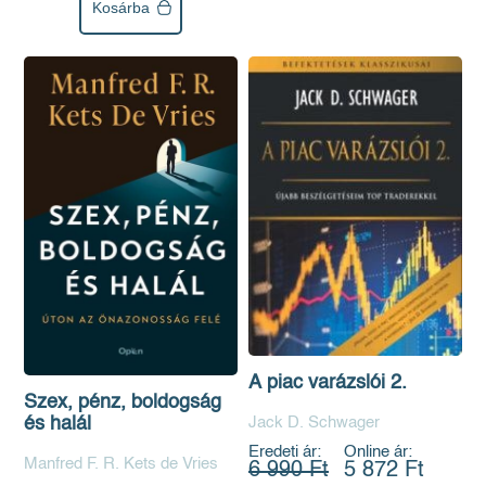
Kosárba
A piac varázslói 2.
Szex, pénz, boldogság
Jack D. Schwager
és halál
Eredeti ár:
Online ár:
Manfred F. R. Kets de Vries
6 990 Ft
5 872 Ft