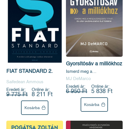
Gyorsítósáv a milliókhoz
FIAT STANDARD 2.
Ismerd meg a
meggazdagodás titkát, és
MJ DeMarco
légy gazdag egész életedben!
Saifedean Ammous
Eredeti ár:
Online ár:
Eredeti ár:
Online ár:
6 950 Ft
5 838 Ft
9 775 Ft
8 211 Ft
Kosárba
Kosárba