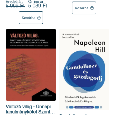
Eredeti ár:
Online ár:
5 999 Ft
5 039 Ft
Kosárba
Kosárba
Változó világ - Ünnepi
tanulmánykötet Szentes