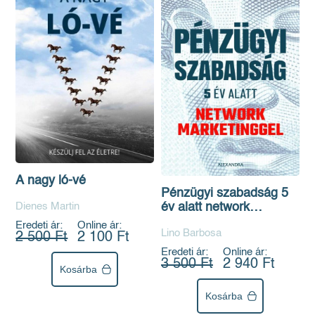
A nagy ló-vé
Pénzügyi szabadság 5
Dienes Martin
év alatt network
marketinggel
Eredeti ár:
Online ár:
Lino Barbosa
2 500 Ft
2 100 Ft
Eredeti ár:
Online ár:
3 500 Ft
2 940 Ft
Kosárba
Kosárba