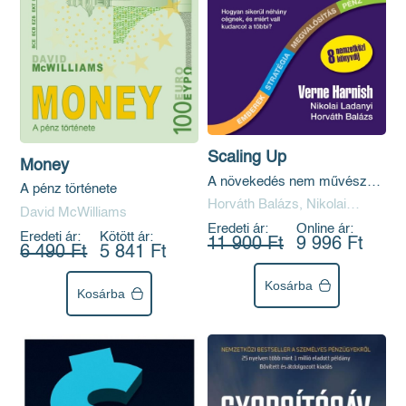
Scaling Up
Money
A növekedés nem művészet.
A pénz története
Mesterség.
Horváth Balázs, Nikolai
David McWilliams
Ladanyi, Verne Harnish
Eredeti ár:
Online ár:
Eredeti ár:
Kötött ár:
11 900 Ft
9 996 Ft
6 490 Ft
5 841 Ft
Kosárba
Kosárba