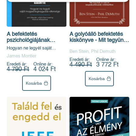
A befektetés
A golyóálló befektetés
pszichológiájának
kiskönyve - Mit tegyünk
kiskönyve
és mit ne
Hogyan ne legyél saját
Ben Stein, Phil Demuth
megtakarításaink
magad legnagyobb ellensége
James Montier
védelmében
Eredeti ár:
Online ár:
Eredeti ár:
Online ár:
4 490 Ft
3 772 Ft
4 790 Ft
4 024 Ft
Kosárba
Kosárba