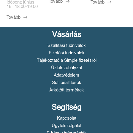
Tovább
Tovább
Időpont: június
16., 18:00-19:00
Tovább
Vásárlás
Szállítási tudnivalók
Fizetési tudnivalók
Tájékoztató a Simple fizetésről
Üzletszabályzat
Adatvédelem
Süti beállítások
Árkötött termékek
Segítség
Kapcsolat
Ügyfélszolgálat