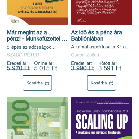
Az idő és a pénz ára
Már megint az a ...
Babilóniában
pénz! - Munkafüzettel és
megerősítésekkel
A kamat aspektusai a Kr. e. 1.
5 lépés az adósságok
évezredi babilóni gazdasági
börtönéből a választás
Csabai Zoltán
SZABÓ PÉTER
forrásokban
szabadsága felé
Eredeti ár:
Kötött ár:
Eredeti ár:
Online ár:
3 990 Ft
3 591 Ft
5 970 Ft
5 015 Ft
Kosárba
Kosárba