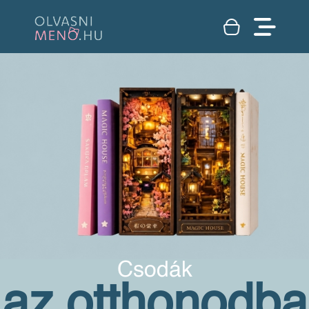
Csodák
az otthonodba