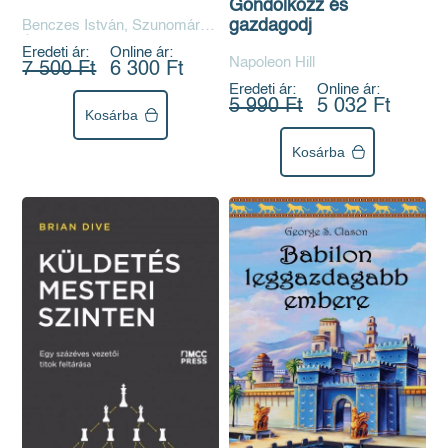
Gondolkozz és
Tamás akadémikus 90.
gazdagodj
Benczes István, Szunomár
születésnapja
Ágnes
alkalmából
Eredeti ár:
Online ár:
Napoleon Hill
7 500 Ft
6 300 Ft
Eredeti ár:
Online ár:
5 990 Ft
5 032 Ft
Kosárba
Kosárba