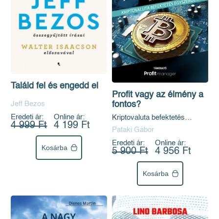
Találd fel és engedd el
Profit vagy az élmény a
fontos?
Jeff Bezos
Eredeti ár:
Online ár:
Kriptovaluta befektetés
4 999 Ft
4 199 Ft
egyszerűen
Pataki Gábor
Eredeti ár:
Online ár:
Kosárba
5 900 Ft
4 956 Ft
Kosárba