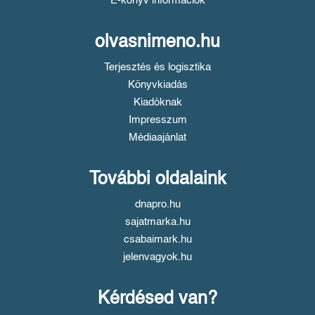
E-könyv információk
olvasnimeno.hu
Terjesztés és logisztika
Könyvkiadás
Kiadóknak
Impresszum
Médiaajánlat
További oldalaink
dnapro.hu
sajatmarka.hu
csabaimark.hu
jelenvagyok.hu
Kérdésed van?