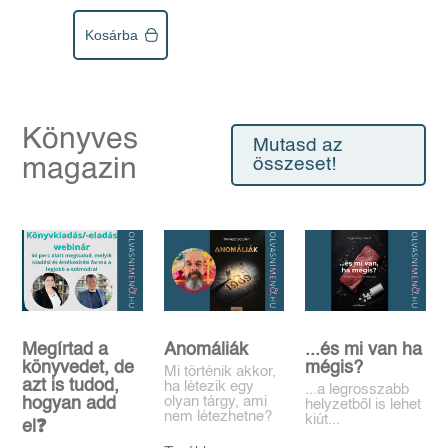
Kosárba
Könyves
Mutasd az
magazin
összeset!
Megírtad a
Anomáliák
...és mi van ha
könyvedet, de
mégis?
Mi történik akkor,
azt is tudod,
ha létezik egy
...a legrosszabb
olyan tárgy, ami
hogyan add
helyzetből is lehet
nem létezhetne?
kiút...
el❓️