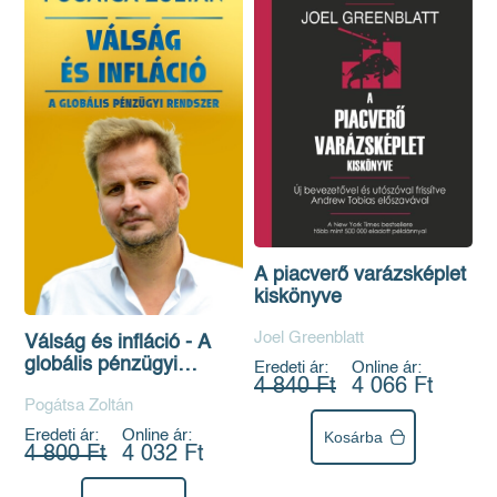
A piacverő varázsképlet
kiskönyve
Joel Greenblatt
Válság és infláció - A
globális pénzügyi
Eredeti ár:
Online ár:
4 840 Ft
4 066 Ft
rendszer (új kiadás)
Pogátsa Zoltán
Eredeti ár:
Online ár:
Kosárba
4 800 Ft
4 032 Ft