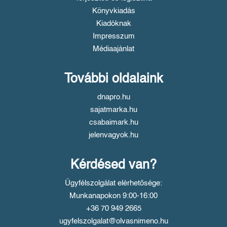
Könyvkiadás
Kiadóknak
Impresszum
Médiaajánlat
További oldalaink
dnapro.hu
sajatmarka.hu
csabaimark.hu
jelenvagyok.hu
Kérdésed van?
Ügyfélszolgálat elérhetősége:
Munkanapokon 9:00-16:00
+36 70 949 2665
ugyfelszolgalat@olvasnimeno.hu