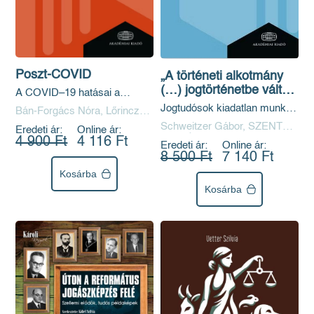
Poszt-COVID
„A történeti alkotmány
(…) jogtörténetbe váltott
A COVID–19 hatásai a
át”
jogrendszerre
Jogtudósok kiadatlan munkái
Bán-Forgács Nóra, Lőrincz
Magyarország történeti
Viktor Olivér, Mezei Kitti,
Schweitzer Gábor, SZENTE
Eredeti ár:
Online ár:
alkotmányáról és
Szentgáli-Tóth Boldizsár
ZOLTÁN
4 900 Ft
4 116 Ft
Eredeti ár:
Online ár:
alkotmánytörténetéről
8 500 Ft
7 140 Ft
Kosárba
Kosárba