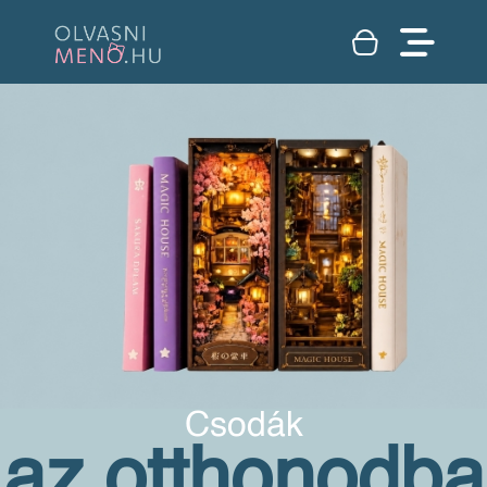
Csodák
az otthonodba