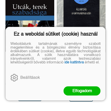
Ez a weboldal sütiket (cookie) használ
Weboldalunk tartalmának személyre szabott
megjelenítése és a böngészési élmény biztosítása
érdekében sütiket (cookie), illetve egyéb technológiákat
alkalmazunk. A sütik használatára vonatkozó
Utcák, terek
irányelveinkről, valamint azok testreszabási
Államiság a
lehetőségeiről bővebb információ
ide kattintva
érhető el.
szabadsága
kommunizmus után
Hajas Barnabás
Kende Péter
Beállítások
Eredeti ár:
Online ár:
Eredeti ár:
Online ár:
3 500 Ft
2 940 Ft
3 500 Ft
2 940 Ft
Elfogadom
Kosárba
Kosárba