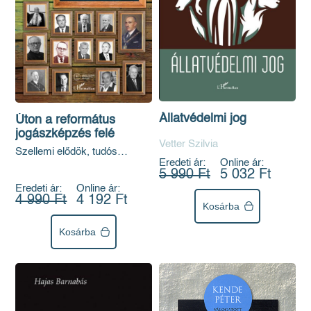
Állatvédelmi jog
Úton a református
jogászképzés felé
Vetter Szilvia
Szellemi elődök, tudós
Eredeti ár:
Online ár:
példaképek
5 990 Ft
5 032 Ft
Eredeti ár:
Online ár:
4 990 Ft
4 192 Ft
Kosárba
Kosárba