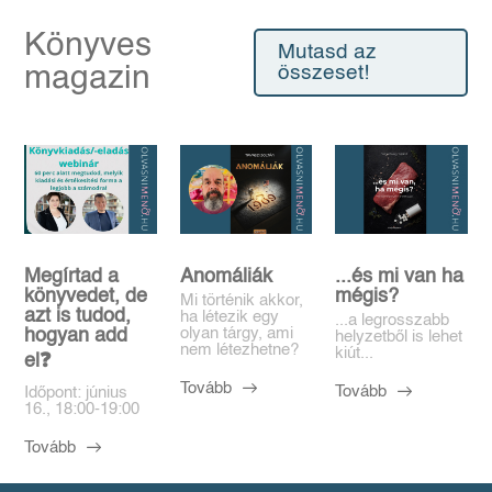
Könyves
Mutasd az
magazin
összeset!
Megírtad a
Anomáliák
...és mi van ha
könyvedet, de
mégis?
Mi történik akkor,
azt is tudod,
ha létezik egy
...a legrosszabb
olyan tárgy, ami
hogyan add
helyzetből is lehet
nem létezhetne?
kiút...
el❓️
Tovább
Tovább
Időpont: június
16., 18:00-19:00
Tovább