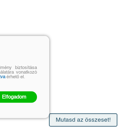
mény biztosítása
nálatára vonatkozó
tva
érhető el.
Elfogadom
Mutasd az összeset!