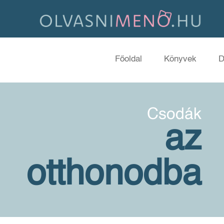
Főoldal
Könyvek
D
Csodák
az
otthonodba