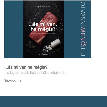
...és mi van ha mégis?
...a legrosszabb helyzetből is lehet kiút...
Tovább