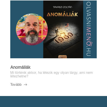
Anomáliák
Mi történik akkor, ha létezik egy olyan tárgy, ami nem
létezhetne?
Tovább