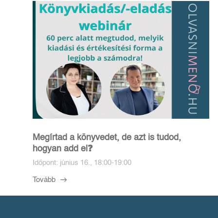
Megírtad a könyvedet, de azt is tudod,
hogyan add el❓️
Időpont: június 16., 18:00-19:00
Tovább