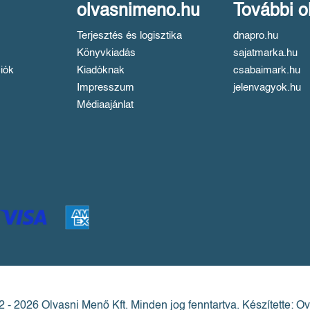
olvasnimeno.hu
További o
Terjesztés és logisztika
dnapro.hu
Könyvkiadás
sajatmarka.hu
iók
Kiadóknak
csabaimark.hu
Impresszum
jelenvagyok.hu
Médiaajánlat
 - 2026 Olvasni Menő Kft.
Minden jog fenntartva.
Készítette: Ov