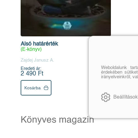
Alsó határérték
(E-könyv)
Zajdej Janusz A.
Weboldalunk tar
Eredeti ár:
érdekében sütiket
2 490 Ft
irányelveinkről, v
Kosárba
Beállítások
Könyves magazin