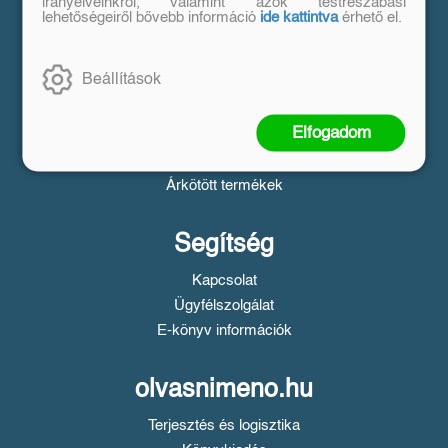
Vásárlás
irányelveinkről, valamint azok testreszabási
lehetőségeiről bővebb információ
ide kattintva
érhető el.
Szállítási tudnivalók
Fizetési tudnivalók
Beállítások
Tájékoztató a Simple fizetésről
Üzletszabályzat
Elfogadom
Adatvédelem
Süti beállítások
Árkötött termékek
Segítség
Kapcsolat
Ügyfélszolgálat
E-könyv információk
olvasnimeno.hu
Terjesztés és logisztika