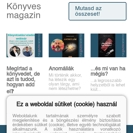
Könyves
Mutasd az
magazin
összeset!
Megírtad a
Anomáliák
...és mi van ha
könyvedet, de
mégis?
Mi történik akkor,
azt is tudod,
ha létezik egy
...a legrosszabb
olyan tárgy, ami
hogyan add
helyzetből is lehet
nem létezhetne?
kiút...
el❓️
Tovább
Tovább
Időpont: június
Ez a weboldal sütiket (cookie) használ
16., 18:00-19:00
Tovább
Weboldalunk tartalmának személyre szabott
megjelenítése és a böngészési élmény biztosítása
érdekében sütiket (cookie), illetve egyéb technológiákat
alkalmazunk. A sütik használatára vonatkozó