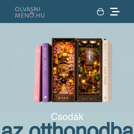
Csodák
az otthonodba