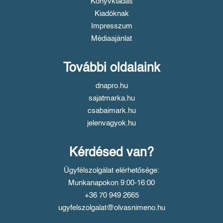
Könyvkiadás
Kiadóknak
Impresszum
Médiaajánlat
További oldalaink
dnapro.hu
sajatmarka.hu
csabaimark.hu
jelenvagyok.hu
Kérdésed van?
Ügyfélszolgálat elérhetősége:
Munkanapokon 9:00-16:00
+36 70 949 2665
ugyfelszolgalat@olvasnimeno.hu