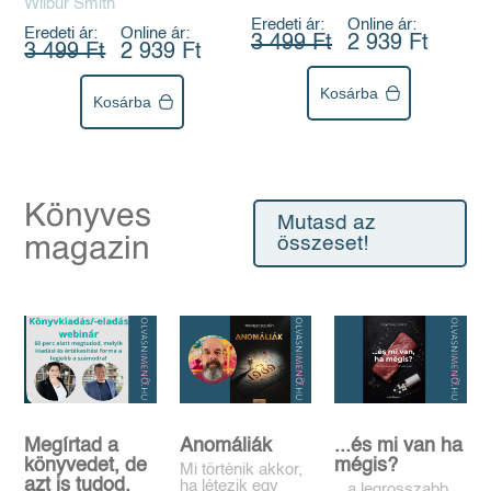
Wilbur Smith
Eredeti ár:
Online ár:
Eredeti ár:
Online ár:
3 499 Ft
2 939 Ft
3 499 Ft
2 939 Ft
Kosárba
Kosárba
Könyves
Mutasd az
magazin
összeset!
Megírtad a
Anomáliák
...és mi van ha
könyvedet, de
mégis?
Mi történik akkor,
azt is tudod,
ha létezik egy
...a legrosszabb