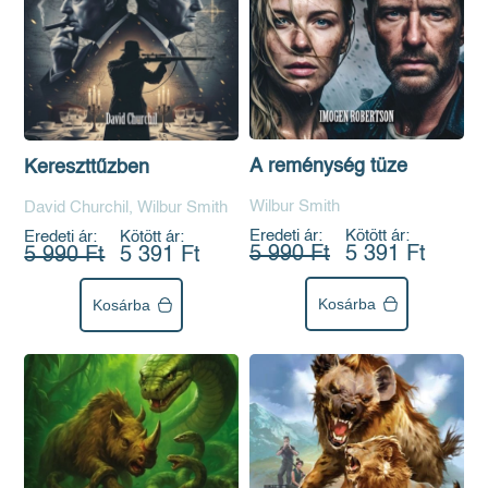
A reménység tüze
Kereszttűzben
Wilbur Smith
David Churchil, Wilbur Smith
Eredeti ár:
Kötött ár:
Eredeti ár:
Kötött ár:
5 990 Ft
5 391 Ft
5 990 Ft
5 391 Ft
Kosárba
Kosárba