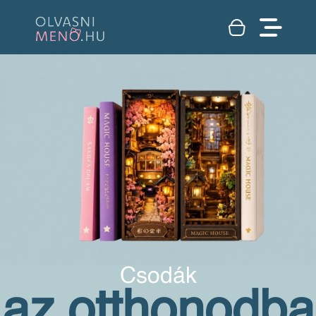
Csodák
az otthonodba