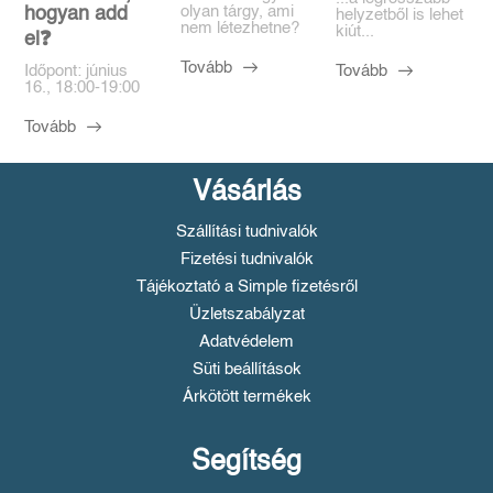
olyan tárgy, ami
hogyan add
helyzetből is lehet
nem létezhetne?
kiút...
el❓️
Tovább
Tovább
Időpont: június
16., 18:00-19:00
Tovább
Vásárlás
Szállítási tudnivalók
Fizetési tudnivalók
Tájékoztató a Simple fizetésről
Üzletszabályzat
Adatvédelem
Süti beállítások
Árkötött termékek
Segítség