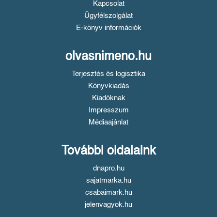
Kapcsolat
Ügyfélszolgálat
E-könyv információk
olvasnimeno.hu
Terjesztés és logisztika
Könyvkiadás
Kiadóknak
Impresszum
Médiaajánlat
További oldalaink
dnapro.hu
sajatmarka.hu
csabaimark.hu
jelenvagyok.hu