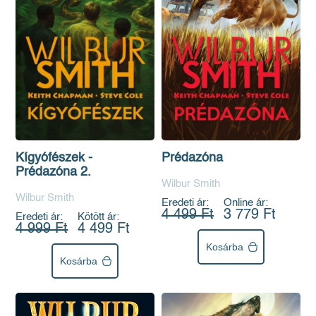
Kígyófészek -
Prédazóna
Prédazóna 2.
Wilbur Smith
Wilbur Smith
Eredeti ár:
Online ár:
4 499 Ft
3 779 Ft
Eredeti ár:
Kötött ár:
4 999 Ft
4 499 Ft
Kosárba
Kosárba