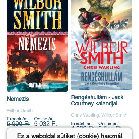
Rengéshullám - Jack
Nemezis
Courtney kalandjai
Wilbur Smith
Chris Wakling, Wilbur Smith
Eredeti ár:
Online ár:
Eredeti ár:
Online ár:
5 990 Ft
5 032 Ft
4 299 Ft
3 611 Ft
Ez a weboldal sütiket (cookie) használ
Kosárba