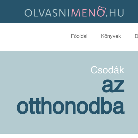
Főoldal
Könyvek
D
Csodák
az
otthonodba