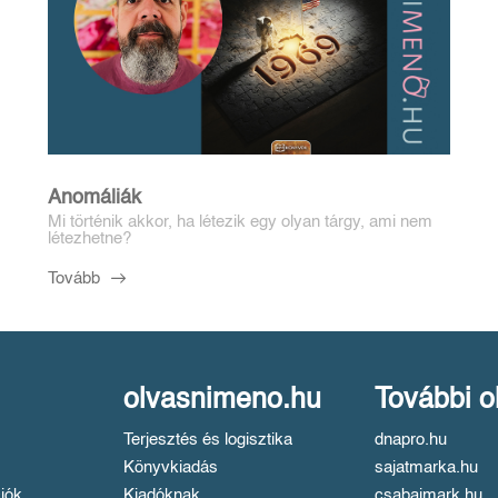
Anomáliák
Mi történik akkor, ha létezik egy olyan tárgy, ami nem
létezhetne?
Tovább
olvasnimeno.hu
További o
Terjesztés és logisztika
dnapro.hu
Könyvkiadás
sajatmarka.hu
iók
Kiadóknak
csabaimark.hu