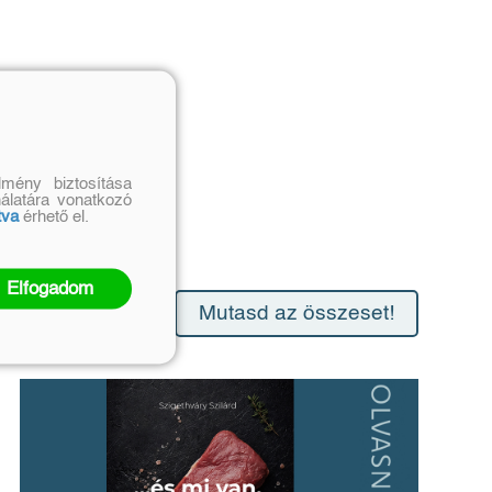
mény biztosítása
nálatára vonatkozó
tva
érhető el.
Elfogadom
Mutasd az összeset!