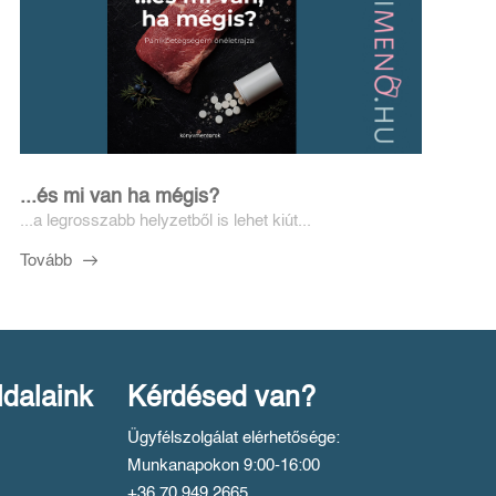
...és mi van ha mégis?
...a legrosszabb helyzetből is lehet kiút...
Tovább
ldalaink
Kérdésed van?
Ügyfélszolgálat elérhetősége:
Munkanapokon 9:00-16:00
+36 70 949 2665