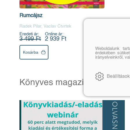
Rumcájsz
Radek Pilar, Vaclav Čtvrtek
Eredeti ár:
Online ár:
3 499 Ft
2 939 Ft
Weboldalunk tar
Kosárba
érdekében sütiket
irányelveinkről, v
Beállítások
Könyves magazin