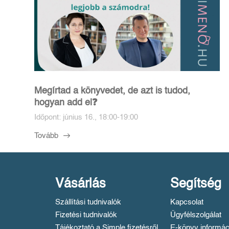
Megírtad a könyvedet, de azt is tudod,
hogyan add el❓️
Időpont: június 16., 18:00-19:00
Tovább
Vásárlás
Segítség
Szállítási tudnivalók
Kapcsolat
Fizetési tudnivalók
Ügyfélszolgálat
Tájékoztató a Simple fizetésről
E-könyv informác