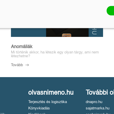
Anomáliák
Mi történik akkor, ha létezik egy olyan tárgy, ami nem
létezhetne?
Tovább
olvasnimeno.hu
További o
Terjesztés és logisztika
dnapro.hu
Könyvkiadás
sajatmarka.hu