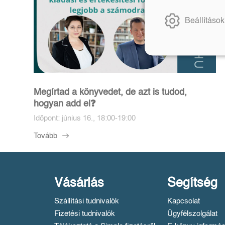
Beállítások
Megírtad a könyvedet, de azt is tudod,
hogyan add el❓️
Időpont: június 16., 18:00-19:00
Tovább
Vásárlás
Segítség
Szállítási tudnivalók
Kapcsolat
Fizetési tudnivalók
Ügyfélszolgálat