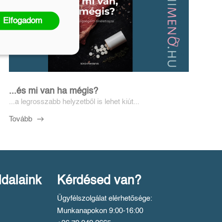
Elfogadom
...és mi van ha mégis?
...a legrosszabb helyzetből is lehet kiút...
Tovább
ldalaink
Kérdésed van?
Ügyfélszolgálat elérhetősége:
Munkanapokon 9:00-16:00