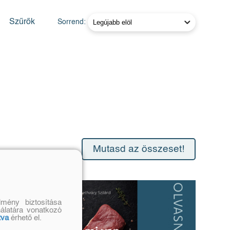
Szűrők
Sorrend:
Mutasd az összeset!
mény biztosítása
nálatára vonatkozó
tva
érhető el.