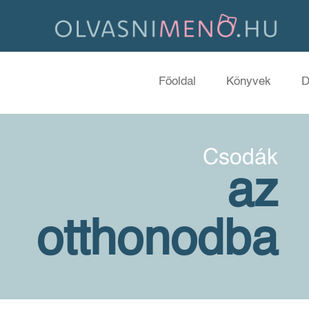
Főoldal
Könyvek
D
Csodák
az
otthonodba