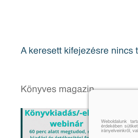
A keresett kifejezésre nincs t
Könyves magazin
Weboldalunk tar
érdekében sütiket
irányelveinkről, v