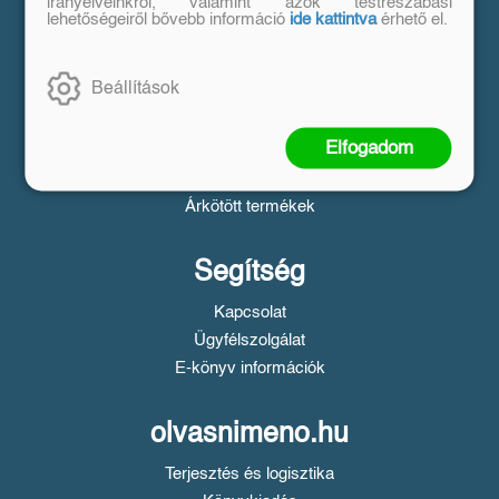
Vásárlás
irányelveinkről, valamint azok testreszabási
lehetőségeiről bővebb információ
ide kattintva
érhető el.
Szállítási tudnivalók
Fizetési tudnivalók
Beállítások
Tájékoztató a Simple fizetésről
Üzletszabályzat
Elfogadom
Adatvédelem
Süti beállítások
Árkötött termékek
Segítség
Kapcsolat
Ügyfélszolgálat
E-könyv információk
olvasnimeno.hu
Terjesztés és logisztika