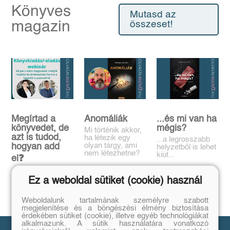
Könyves
Mutasd az
magazin
összeset!
Megírtad a
Anomáliák
...és mi van ha
könyvedet, de
mégis?
Mi történik akkor,
azt is tudod,
ha létezik egy
...a legrosszabb
olyan tárgy, ami
hogyan add
helyzetből is lehet
nem létezhetne?
kiút...
el❓️
Tovább
Tovább
Időpont: június
Ez a weboldal sütiket (cookie) használ
16., 18:00-19:00
Tovább
Weboldalunk tartalmának személyre szabott
megjelenítése és a böngészési élmény biztosítása
érdekében sütiket (cookie), illetve egyéb technológiákat
alkalmazunk. A sütik használatára vonatkozó