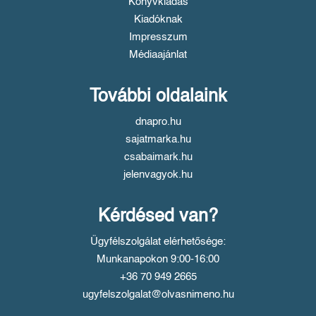
Könyvkiadás
Kiadóknak
Impresszum
Médiaajánlat
További oldalaink
dnapro.hu
sajatmarka.hu
csabaimark.hu
jelenvagyok.hu
Kérdésed van?
Ügyfélszolgálat elérhetősége:
Munkanapokon 9:00-16:00
+36 70 949 2665
ugyfelszolgalat@olvasnimeno.hu