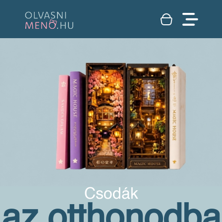
Csodák
az otthonodba