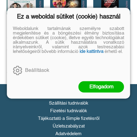
Ez a weboldal sütiket (cookie) használ
Megírtad a
Anomáliák
...és mi van ha
Weboldalunk tartalmának személyre szabott
könyvedet, de
mégis?
Mi történik akkor,
megjelenítése és a böngészési élmény biztosítása
azt is tudod,
ha létezik egy
érdekében sütiket (cookie), illetve egyéb technológiákat
...a legrosszabb
olyan tárgy, ami
alkalmazunk. A sütik használatára vonatkozó
hogyan add
helyzetből is lehet
nem létezhetne?
irányelveinkről, valamint azok testreszabási
kiút...
el❓️
lehetőségeiről bővebb információ
ide kattintva
érhető el.
Tovább
Tovább
Időpont: június
16., 18:00-19:00
Beállítások
Tovább
Elfogadom
Vásárlás
Szállítási tudnivalók
Fizetési tudnivalók
Tájékoztató a Simple fizetésről
Üzletszabályzat
Adatvédelem