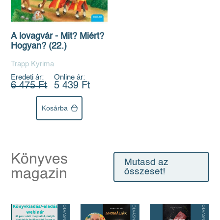
A lovagvár - Mit? Miért?
Hogyan? (22.)
Trapp Kyrima
Eredeti ár:
Online ár:
6 475 Ft
5 439 Ft
Kosárba
Könyves
Mutasd az
magazin
összeset!