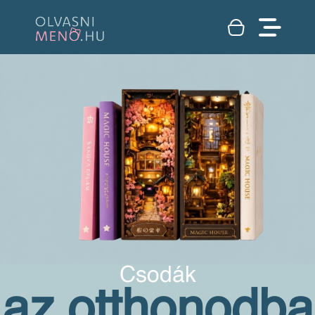
Csodák
az otthonodba