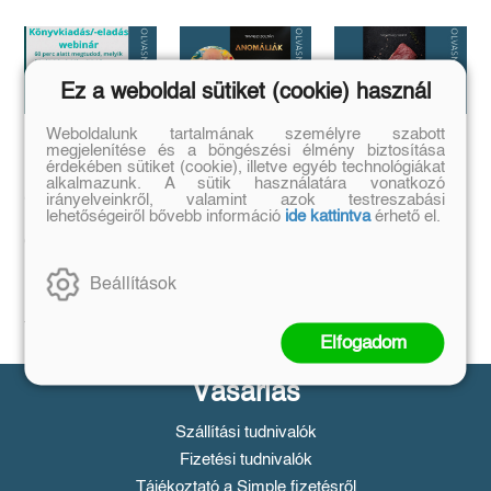
Ez a weboldal sütiket (cookie) használ
Weboldalunk tartalmának személyre szabott
megjelenítése és a böngészési élmény biztosítása
Megírtad a
Anomáliák
...és mi van ha
érdekében sütiket (cookie), illetve egyéb technológiákat
könyvedet, de
mégis?
Mi történik akkor,
alkalmazunk. A sütik használatára vonatkozó
azt is tudod,
ha létezik egy
irányelveinkről, valamint azok testreszabási
...a legrosszabb
olyan tárgy, ami
hogyan add
lehetőségeiről bővebb információ
ide kattintva
érhető el.
helyzetből is lehet
nem létezhetne?
kiút...
el❓️
Tovább
Tovább
Időpont: június
Beállítások
16., 18:00-19:00
Tovább
Elfogadom
Vásárlás
Szállítási tudnivalók
Fizetési tudnivalók
Tájékoztató a Simple fizetésről