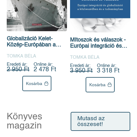
Globalizáció Kelet-
Mítoszok és válaszok -
Közép-Európában a
Európai integráció és
második világháború
globalizáció a
TOMKA BÉLA
után: narratívák és
TOMKA BÉLA
közbeszédben és a
ellennarratívák
tudományban
Eredeti ár:
Online ár:
Eredeti ár:
Online ár:
2 950 Ft
2 478 Ft
3 950 Ft
3 318 Ft
Kosárba
Kosárba
Könyves
Mutasd az
magazin
összeset!