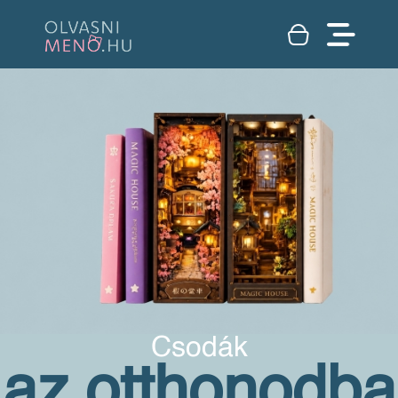
Csodák
az otthonodba