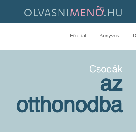
Főoldal
Könyvek
D
Csodák
az
otthonodba