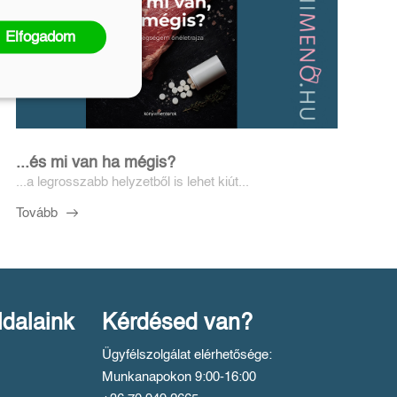
Elfogadom
...és mi van ha mégis?
...a legrosszabb helyzetből is lehet kiút...
Tovább
ldalaink
Kérdésed van?
Ügyfélszolgálat elérhetősége:
Munkanapokon 9:00-16:00