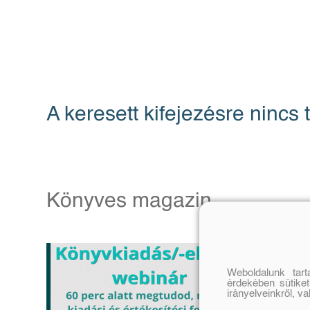
A keresett kifejezésre nincs t
Könyves magazin
Weboldalunk tar
érdekében sütiket
irányelveinkről, v