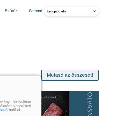
Szűrők
Sorrend:
Mutasd az összeset!
mény biztosítása
nálatára vonatkozó
tva
érhető el.