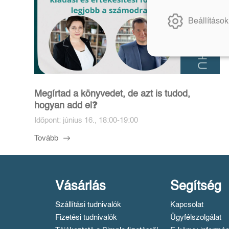
Beállítások
Megírtad a könyvedet, de azt is tudod,
hogyan add el❓️
Időpont: június 16., 18:00-19:00
Tovább
Vásárlás
Segítség
Szállítási tudnivalók
Kapcsolat
Fizetési tudnivalók
Ügyfélszolgálat