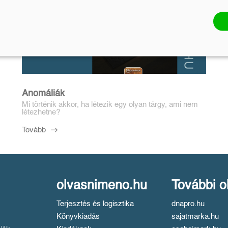
Anomáliák
Mi történik akkor, ha létezik egy olyan tárgy, ami nem
létezhetne?
Tovább
olvasnimeno.hu
További o
Terjesztés és logisztika
dnapro.hu
Könyvkiadás
sajatmarka.hu