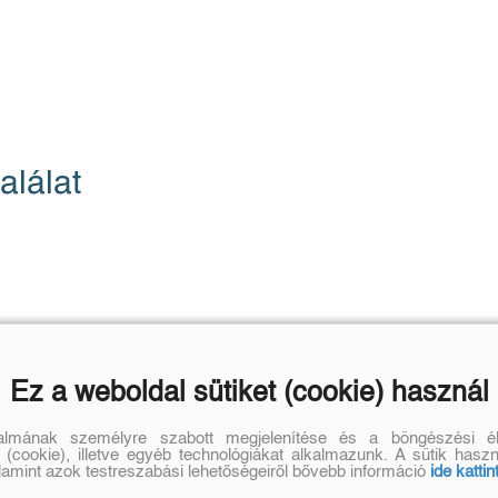
alálat
Ez a weboldal sütiket (cookie) használ
talmának személyre szabott megjelenítése és a böngészési él
 (cookie), illetve egyéb technológiákat alkalmazunk. A sütik hasz
alamint azok testreszabási lehetőségeiről bővebb információ
ide kattin