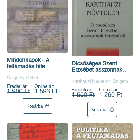
Mindennapok - A
Dícsőséges Szent
feltámadás hite
Erzsébet asszonnak
innepéről
Szigethy Gábor
Karthauzi Névtelen, Szigethy
Eredeti ár:
Online ár:
Gábor
Eredeti ár:
Online ár:
1 900 Ft
1 596 Ft
1 500 Ft
1 260 Ft
Kosárba
Kosárba