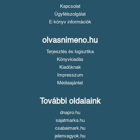
Kapcsolat
Ügyfélszolgálat
E-könyv információk
olvasnimeno.hu
Terjesztés és logisztika
Könyvkiadás
Kiadóknak
Impresszum
Médiaajánlat
További oldalaink
dnapro.hu
sajatmarka.hu
csabaimark.hu
jelenvagyok.hu