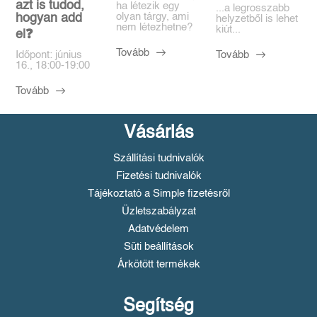
azt is tudod,
ha létezik egy
...a legrosszabb
olyan tárgy, ami
hogyan add
helyzetből is lehet
nem létezhetne?
kiút...
el❓️
Tovább
Tovább
Időpont: június
16., 18:00-19:00
Tovább
Vásárlás
Szállítási tudnivalók
Fizetési tudnivalók
Tájékoztató a Simple fizetésről
Üzletszabályzat
Adatvédelem
Süti beállítások
Árkötött termékek
Segítség