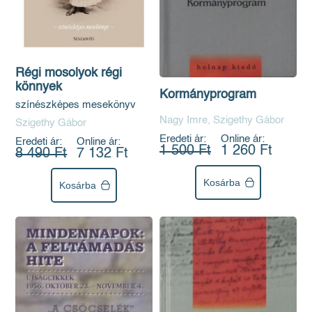
Régi mosolyok régi
könnyek
Kormányprogram
színészképes mesekönyv
Nagy Imre, Szigethy Gábor
Szigethy Gábor
Eredeti ár:
Online ár:
Eredeti ár:
Online ár:
1 500 Ft
1 260 Ft
8 490 Ft
7 132 Ft
Kosárba
Kosárba