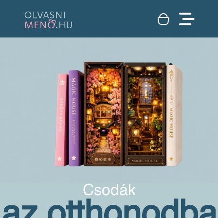
Csodák
az otthonodba