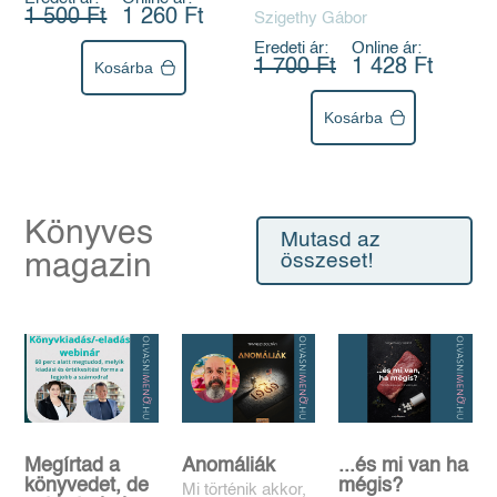
1 500 Ft
1 260 Ft
Szigethy Gábor
Eredeti ár:
Online ár:
1 700 Ft
1 428 Ft
Kosárba
Kosárba
Könyves
Mutasd az
magazin
összeset!
Megírtad a
Anomáliák
...és mi van ha
könyvedet, de
mégis?
Mi történik akkor,