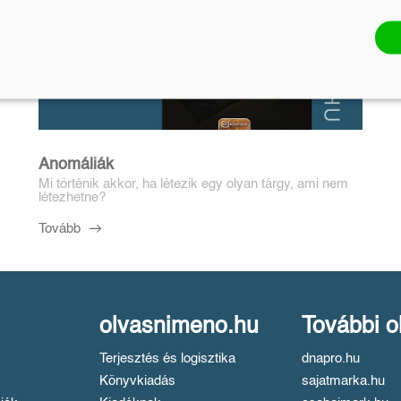
Anomáliák
Mi történik akkor, ha létezik egy olyan tárgy, ami nem
létezhetne?
Tovább
olvasnimeno.hu
További o
Terjesztés és logisztika
dnapro.hu
Könyvkiadás
sajatmarka.hu