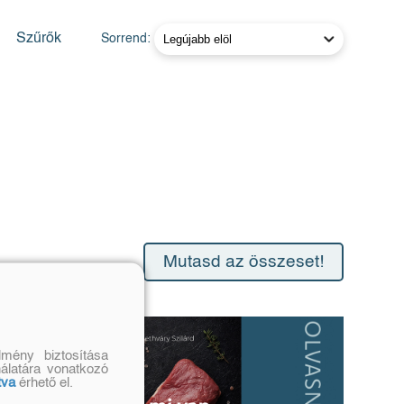
Szűrők
Sorrend:
Mutasd az összeset!
mény biztosítása
nálatára vonatkozó
tva
érhető el.