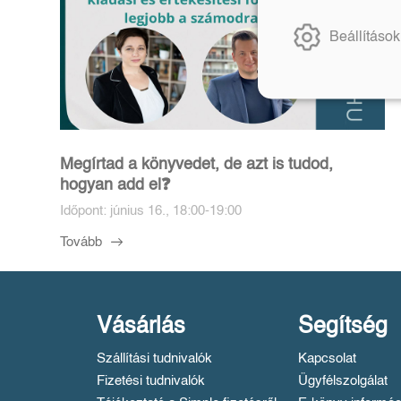
Beállítások
Megírtad a könyvedet, de azt is tudod,
hogyan add el❓️
Időpont: június 16., 18:00-19:00
Tovább
Vásárlás
Segítség
Szállítási tudnivalók
Kapcsolat
Fizetési tudnivalók
Ügyfélszolgálat