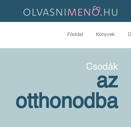
Főoldal
Könyvek
D
Csodák
az
otthonodba