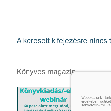
A keresett kifejezésre nincs t
Könyves magazin
Weboldalunk tar
érdekében sütiket
irányelveinkről, v