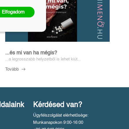
Elfogadom
...és mi van ha mégis?
...a legrosszabb helyzetből is lehet kiút...
Tovább
ldalaink
Kérdésed van?
Ügyfélszolgálat elérhetősége:
Munkanapokon 9:00-16:00