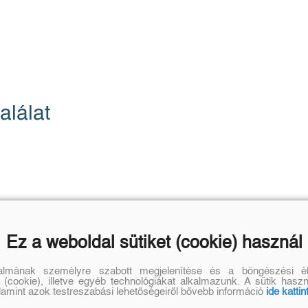
alálat
Ez a weboldal sütiket (cookie) használ
talmának személyre szabott megjelenítése és a böngészési él
 (cookie), illetve egyéb technológiákat alkalmazunk. A sütik hasz
alamint azok testreszabási lehetőségeiről bővebb információ
ide kattin