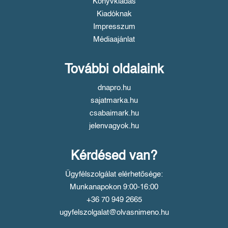
Könyvkiadás
Kiadóknak
Impresszum
Médiaajánlat
További oldalaink
dnapro.hu
sajatmarka.hu
csabaimark.hu
jelenvagyok.hu
Kérdésed van?
Ügyfélszolgálat elérhetősége:
Munkanapokon 9:00-16:00
+36 70 949 2665
ugyfelszolgalat@olvasnimeno.hu