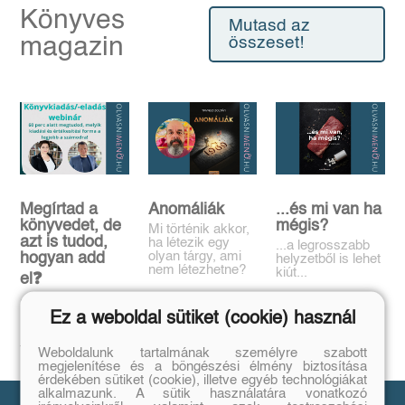
Könyves
Mutasd az
magazin
összeset!
Megírtad a
Anomáliák
...és mi van ha
könyvedet, de
mégis?
Mi történik akkor,
azt is tudod,
ha létezik egy
...a legrosszabb
olyan tárgy, ami
hogyan add
helyzetből is lehet
nem létezhetne?
kiút...
el❓️
Tovább
Tovább
Időpont: június
Ez a weboldal sütiket (cookie) használ
16., 18:00-19:00
Tovább
Weboldalunk tartalmának személyre szabott
megjelenítése és a böngészési élmény biztosítása
érdekében sütiket (cookie), illetve egyéb technológiákat
alkalmazunk. A sütik használatára vonatkozó