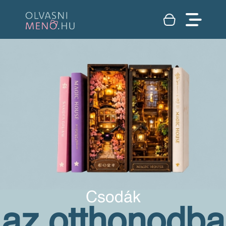
Csodák
az otthonodba