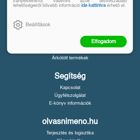
Vásárlás
irányelveinkről, valamint azok testreszabási
lehetőségeiről bővebb információ
ide kattintva
érhető el.
Szállítási tudnivalók
Fizetési tudnivalók
Beállítások
Tájékoztató a Simple fizetésről
Üzletszabályzat
Elfogadom
Adatvédelem
Süti beállítások
Árkötött termékek
Segítség
Kapcsolat
Ügyfélszolgálat
E-könyv információk
olvasnimeno.hu
Terjesztés és logisztika