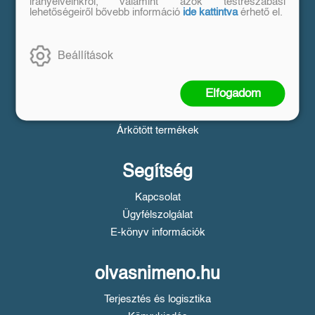
Vásárlás
irányelveinkről, valamint azok testreszabási
lehetőségeiről bővebb információ
ide kattintva
érhető el.
Szállítási tudnivalók
Fizetési tudnivalók
Beállítások
Tájékoztató a Simple fizetésről
Üzletszabályzat
Elfogadom
Adatvédelem
Süti beállítások
Árkötött termékek
Segítség
Kapcsolat
Ügyfélszolgálat
E-könyv információk
olvasnimeno.hu
Terjesztés és logisztika