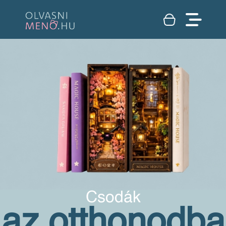
Csodák
az otthonodba