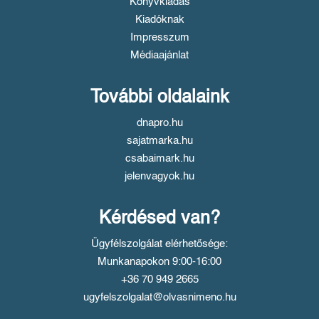
Könyvkiadás
Kiadóknak
Impresszum
Médiaajánlat
További oldalaink
dnapro.hu
sajatmarka.hu
csabaimark.hu
jelenvagyok.hu
Kérdésed van?
Ügyfélszolgálat elérhetősége:
Munkanapokon 9:00-16:00
+36 70 949 2665
ugyfelszolgalat@olvasnimeno.hu