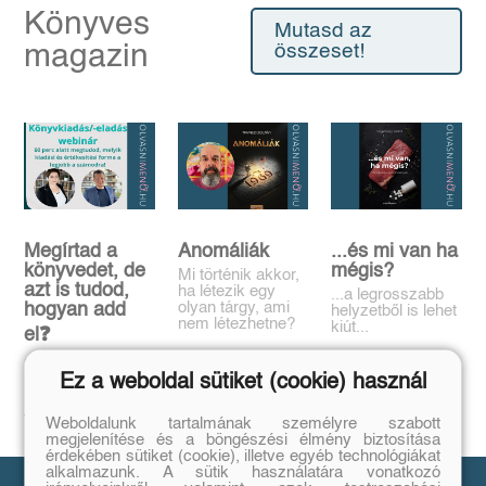
Könyves
Mutasd az
magazin
összeset!
Megírtad a
Anomáliák
...és mi van ha
könyvedet, de
mégis?
Mi történik akkor,
azt is tudod,
ha létezik egy
...a legrosszabb
olyan tárgy, ami
hogyan add
helyzetből is lehet
nem létezhetne?
kiút...
el❓️
Tovább
Tovább
Időpont: június
Ez a weboldal sütiket (cookie) használ
16., 18:00-19:00
Tovább
Weboldalunk tartalmának személyre szabott
megjelenítése és a böngészési élmény biztosítása
érdekében sütiket (cookie), illetve egyéb technológiákat
alkalmazunk. A sütik használatára vonatkozó