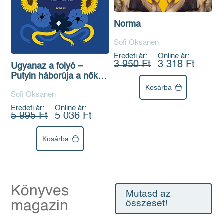
Norma
Sofi Oksanen
Eredeti ár:
Online ár:
3 950 Ft
3 318 Ft
Ugyanaz a folyó –
Putyin háborúja a nők
ellen
Kosárba
Sofi Oksanen
Eredeti ár:
Online ár:
5 995 Ft
5 036 Ft
Kosárba
Könyves
Mutasd az
magazin
összeset!