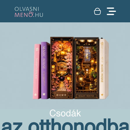
Csodák
az otthonodba