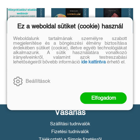
Ez a weboldal sütiket (cookie) használ
Weboldalunk tartalmának személyre szabott
megjelenítése és a böngészési élmény biztosítása
Megírtad a
Anomáliák
...és mi van ha
érdekében sütiket (cookie), illetve egyéb technológiákat
könyvedet, de
mégis?
Mi történik akkor,
alkalmazunk. A sütik használatára vonatkozó
azt is tudod,
ha létezik egy
irányelveinkről, valamint azok testreszabási
...a legrosszabb
olyan tárgy, ami
lehetőségeiről bővebb információ
ide kattintva
érhető el.
hogyan add
helyzetből is lehet
nem létezhetne?
kiút...
el❓️
Tovább
Tovább
Időpont: június
Beállítások
16., 18:00-19:00
Tovább
Elfogadom
Vásárlás
Szállítási tudnivalók
Fizetési tudnivalók
Tájékoztató a Simple fizetésről