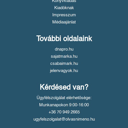
Könyvkiadás
Kiadóknak
Impresszum
Médiaajánlat
További oldalaink
dnapro.hu
sajatmarka.hu
csabaimark.hu
jelenvagyok.hu
Kérdésed van?
Ügyfélszolgálat elérhetősége:
Munkanapokon 9:00-16:00
+36 70 949 2665
ugyfelszolgalat@olvasnimeno.hu