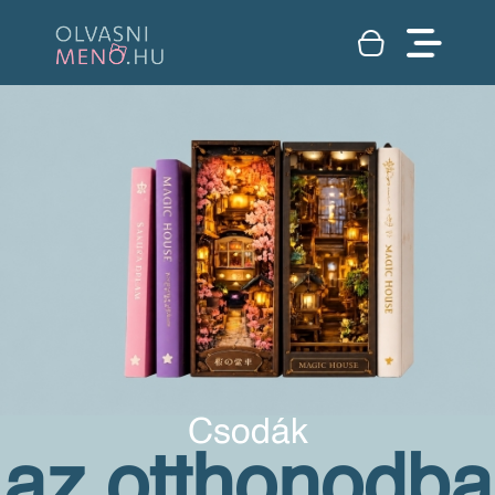
Csodák
az otthonodba