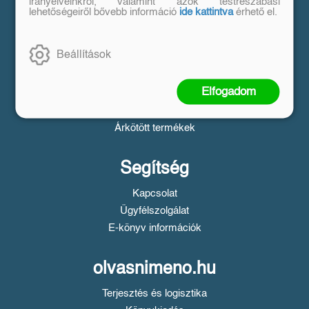
Vásárlás
irányelveinkről, valamint azok testreszabási
lehetőségeiről bővebb információ
ide kattintva
érhető el.
Szállítási tudnivalók
Fizetési tudnivalók
Beállítások
Tájékoztató a Simple fizetésről
Üzletszabályzat
Elfogadom
Adatvédelem
Süti beállítások
Árkötött termékek
Segítség
Kapcsolat
Ügyfélszolgálat
E-könyv információk
olvasnimeno.hu
Terjesztés és logisztika