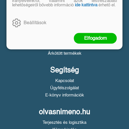
Vásárlás
irányelveinkről, valamint azok testreszabási
lehetőségeiről bővebb információ
ide kattintva
érhető el.
Szállítási tudnivalók
Fizetési tudnivalók
Beállítások
Tájékoztató a Simple fizetésről
Üzletszabályzat
Elfogadom
Adatvédelem
Süti beállítások
Árkötött termékek
Segítség
Kapcsolat
Ügyfélszolgálat
E-könyv információk
olvasnimeno.hu
Terjesztés és logisztika