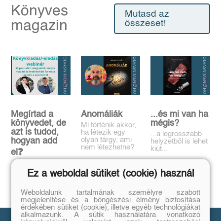
Könyves
Mutasd az
magazin
összeset!
Megírtad a
Anomáliák
...és mi van ha
könyvedet, de
mégis?
Mi történik akkor,
azt is tudod,
ha létezik egy
...a legrosszabb
olyan tárgy, ami
hogyan add
helyzetből is lehet
nem létezhetne?
kiút...
el❓️
Tovább
Tovább
Időpont: június
Ez a weboldal sütiket (cookie) használ
16., 18:00-19:00
Tovább
Weboldalunk tartalmának személyre szabott
megjelenítése és a böngészési élmény biztosítása
érdekében sütiket (cookie), illetve egyéb technológiákat
alkalmazunk. A sütik használatára vonatkozó