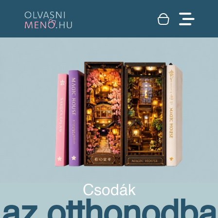
Csodák
az otthonodba