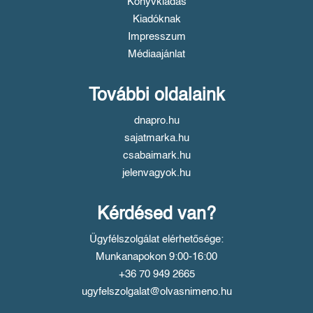
Könyvkiadás
Kiadóknak
Impresszum
Médiaajánlat
További oldalaink
dnapro.hu
sajatmarka.hu
csabaimark.hu
jelenvagyok.hu
Kérdésed van?
Ügyfélszolgálat elérhetősége:
Munkanapokon 9:00-16:00
+36 70 949 2665
ugyfelszolgalat@olvasnimeno.hu