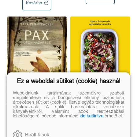
Kosárba
Ez a weboldal sütiket (cookie) használ
Weboldalunk tartalmának személyre szabott
megjelenítése és a böngészési élmény biztosítása
érdekében sütiket (cookie), illetve egyéb technológiákat
alkalmazunk. A sütik használatára vonatkozó
irányelveinkről, valamint azok testreszabási
A sütőtepsi csodái -
Pax úton hazafelé
lehetőségeiről bővebb információ
ide kattintva
érhető el.
Egyszerű és pompás
Sara Pennypacker
egytálételek vacsorára
Rukmini Iyer
Eredeti ár:
Online ár:
Beállítások