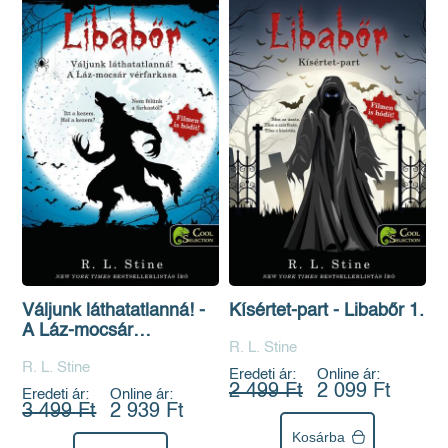
Váljunk láthatatlanná! -
Kísértet-part - Libabőr 1.
A Láz-mocsár
R. L. Stine
vérfarkasa - Libabőr 2-3.
R. L. Stine
Eredeti ár:
Online ár:
2 499 Ft
2 099 Ft
Eredeti ár:
Online ár:
3 499 Ft
2 939 Ft
Kosárba