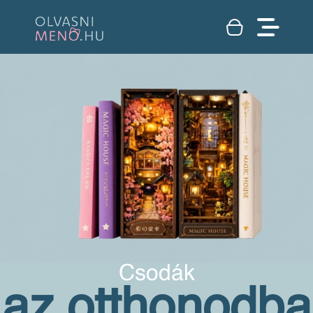
Csodák
az otthonodba