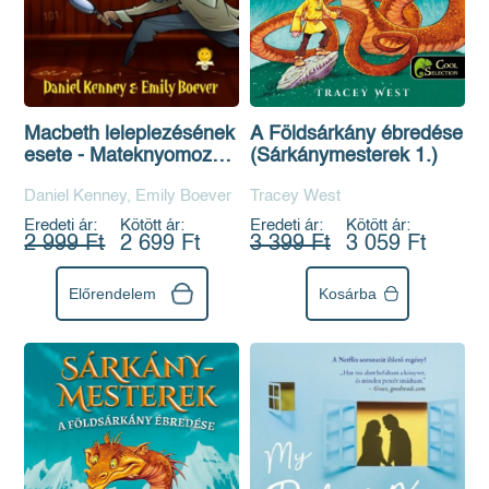
Macbeth leleplezésének
A Földsárkány ébredése
esete - Mateknyomozók
(Sárkánymesterek 1.)
6.
Daniel Kenney, Emily Boever
Tracey West
Eredeti ár:
Kötött ár:
Eredeti ár:
Kötött ár:
2 999 Ft
2 699 Ft
3 399 Ft
3 059 Ft
Előrendelem
Kosárba