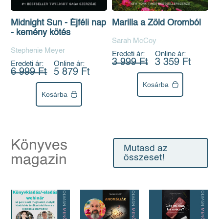
Midnight Sun - Éjféli nap
Marilla a Zöld Oromból
- kemény kötés
Sarah McCoy
Stephenie Meyer
Eredeti ár:
Online ár:
3 999 Ft
3 359 Ft
Eredeti ár:
Online ár:
6 999 Ft
5 879 Ft
Kosárba
Kosárba
Könyves
Mutasd az
magazin
összeset!