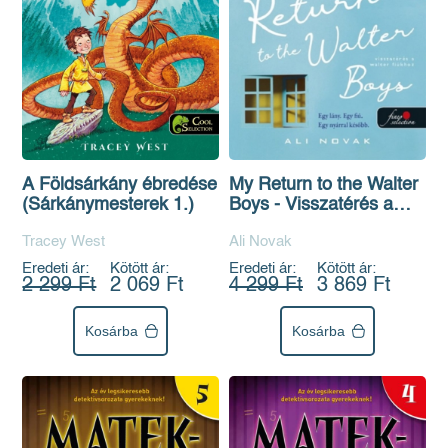
A Földsárkány ébredése
My Return to the Walter
(Sárkánymesterek 1.)
Boys - Visszatérés a
Walter fiúkhoz (My Life
Tracey West
Ali Novak
With The Walter Boys
2.)
Eredeti ár:
Kötött ár:
Eredeti ár:
Kötött ár:
2 299 Ft
2 069 Ft
4 299 Ft
3 869 Ft
Kosárba
Kosárba