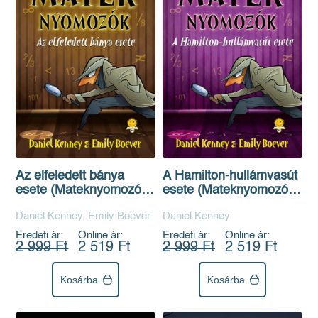
Az elfeledett bánya
A Hamilton-hullámvasút
esete (Mateknyomozók
esete (Mateknyomozók
5.)
4.)
Daniel Kenney, Emily Boever
Daniel Kenney
Eredeti ár:
Online ár:
Eredeti ár:
Online ár:
2 999 Ft
2 519 Ft
2 999 Ft
2 519 Ft
Kosárba
Kosárba