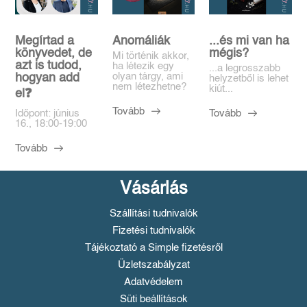
Megírtad a
Anomáliák
...és mi van ha
könyvedet, de
mégis?
Mi történik akkor,
azt is tudod,
ha létezik egy
...a legrosszabb
olyan tárgy, ami
hogyan add
helyzetből is lehet
nem létezhetne?
kiút...
el❓️
Tovább
Tovább
Időpont: június
16., 18:00-19:00
Tovább
Vásárlás
Szállítási tudnivalók
Fizetési tudnivalók
Tájékoztató a Simple fizetésről
Üzletszabályzat
Adatvédelem
Süti beállítások