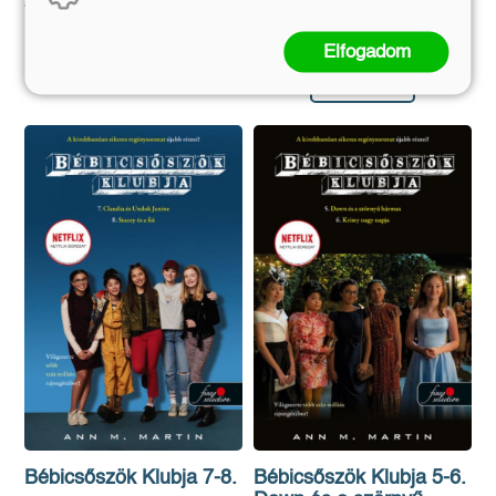
3 999 Ft
3 359 Ft
Eredeti ár:
Online ár:
5 999 Ft
5 039 Ft
Elfogadom
Kosárba
Kosárba
Bébicsőszök Klubja 7-8.
Bébicsőszök Klubja 5-6.