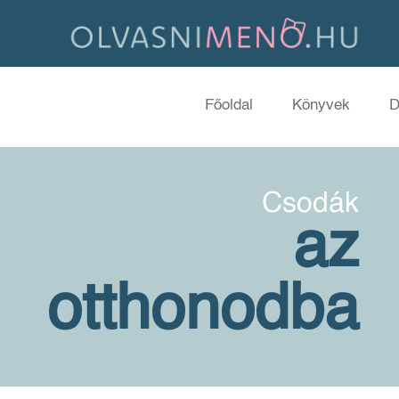
Főoldal
Könyvek
D
Csodák
az
otthonodba