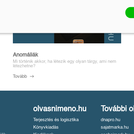
Anomáliák
Mi történik akkor, ha létezik egy olyan tárgy, ami nem
létezhetne?
Tovább
olvasnimeno.hu
További o
Terjesztés és logisztika
dnapro.hu
Könyvkiadás
sajatmarka.hu