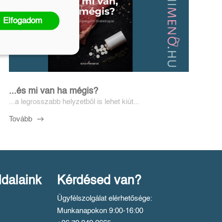
Elfogadom
...és mi van ha mégis?
...a legrosszabb helyzetből is lehet kiút...
Tovább
ldalaink
Kérdésed van?
Ügyfélszolgálat elérhetősége:
Munkanapokon 9:00-16:00