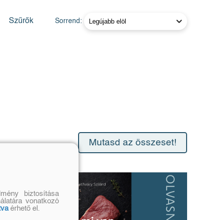
Szűrők
Sorrend:
Mutasd az összeset!
mény biztosítása
nálatára vonatkozó
tva
érhető el.