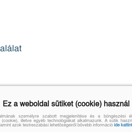
alálat
Ez a weboldal sütiket (cookie) használ
talmának személyre szabott megjelenítése és a böngészési él
 (cookie), illetve egyéb technológiákat alkalmazunk. A sütik hasz
alamint azok testreszabási lehetőségeiről bővebb információ
ide kattin