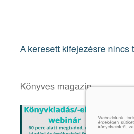
A keresett kifejezésre nincs t
Könyves magazin
Weboldalunk tar
érdekében sütiket
irányelveinkről, v