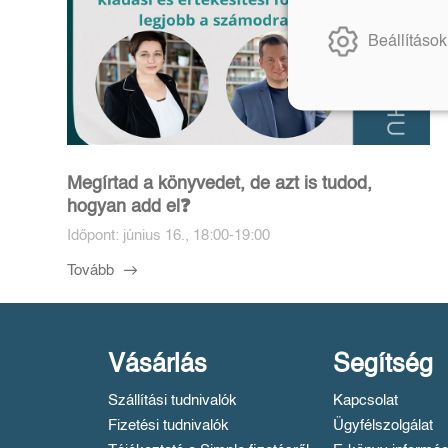
Beállítások
Megírtad a könyvedet, de azt is tudod,
hogyan add el❓️
Időpont: június 16., 18:00-19:00
Tovább
Vásárlás
Segítség
Szállítási tudnivalók
Kapcsolat
Fizetési tudnivalók
Ügyfélszolgálat