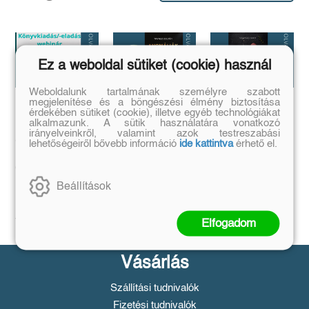
Ez a weboldal sütiket (cookie) használ
Weboldalunk tartalmának személyre szabott
megjelenítése és a böngészési élmény biztosítása
érdekében sütiket (cookie), illetve egyéb technológiákat
Megírtad a
Anomáliák
...és mi van ha
alkalmazunk. A sütik használatára vonatkozó
könyvedet, de
mégis?
Mi történik akkor,
irányelveinkről, valamint azok testreszabási
azt is tudod,
ha létezik egy
...a legrosszabb
lehetőségeiről bővebb információ
ide kattintva
érhető el.
olyan tárgy, ami
hogyan add
helyzetből is lehet
nem létezhetne?
kiút...
el❓️
Tovább
Beállítások
Tovább
Időpont: június
16., 18:00-19:00
Tovább
Elfogadom
Vásárlás
Szállítási tudnivalók
Fizetési tudnivalók