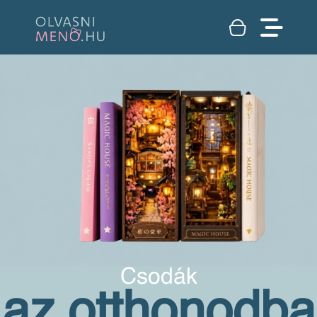
Csodák
az otthonodba