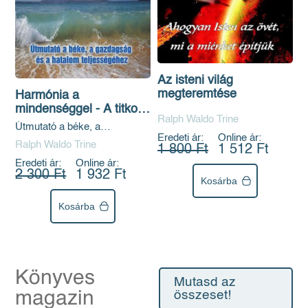
Az isteni világ
megteremtése
Harmónia a
mindenséggel - A titkok
Ralph Waldo Trine
tanítói I.
Útmutató a béke, a
Eredeti ár:
Online ár:
gazdagság és a hatalom
Ralph Waldo Trine
1 800 Ft
1 512 Ft
teljességéhez
Eredeti ár:
Online ár:
2 300 Ft
1 932 Ft
Kosárba
Kosárba
Könyves
Mutasd az
magazin
összeset!