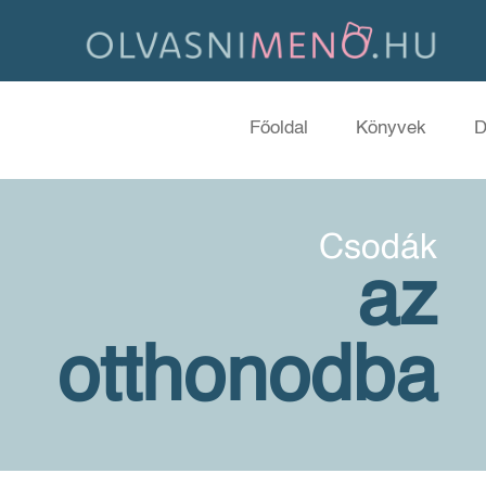
Főoldal
Könyvek
D
Csodák
az
otthonodba