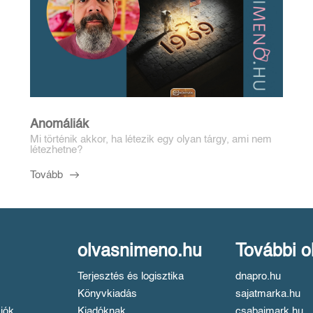
Anomáliák
Mi történik akkor, ha létezik egy olyan tárgy, ami nem
létezhetne?
Tovább
olvasnimeno.hu
További o
Terjesztés és logisztika
dnapro.hu
Könyvkiadás
sajatmarka.hu
iók
Kiadóknak
csabaimark.hu