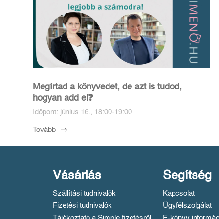
Megírtad a könyvedet, de azt is tudod,
hogyan add el❓️
Időpont: június 16., 18:00-19:00
Tovább
Vásárlás
Segítség
Szállítási tudnivalók
Kapcsolat
Fizetési tudnivalók
Ügyfélszolgálat
Tájékoztató a Simple fizetésről
E-könyv informác