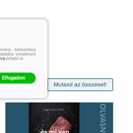
mény biztosítása
nálatára vonatkozó
tva
érhető el.
Elfogadom
Mutasd az összeset!