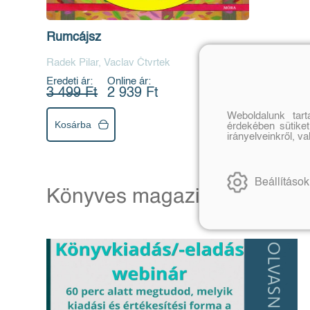
Rumcájsz
Radek Pilar, Vaclav Čtvrtek
Eredeti ár:
Online ár:
3 499 Ft
2 939 Ft
Weboldalunk tar
Kosárba
érdekében sütiket
irányelveinkről, v
Beállítások
Könyves magazin