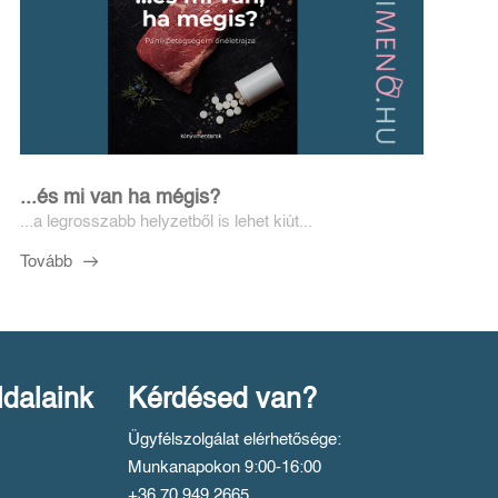
...és mi van ha mégis?
...a legrosszabb helyzetből is lehet kiút...
Tovább
ldalaink
Kérdésed van?
Ügyfélszolgálat elérhetősége:
Munkanapokon 9:00-16:00
+36 70 949 2665