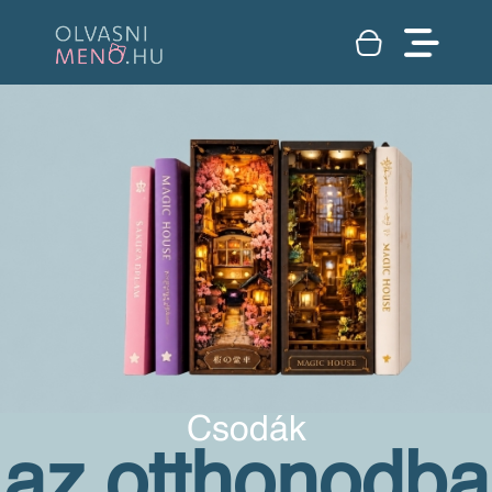
Csodák
az otthonodba