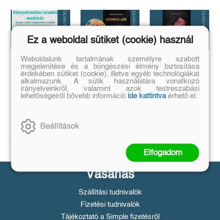
Ez a weboldal sütiket (cookie) használ
Weboldalunk tartalmának személyre szabott
megjelenítése és a böngészési élmény biztosítása
Megírtad a
Anomáliák
...és mi van ha
érdekében sütiket (cookie), illetve egyéb technológiákat
könyvedet, de
mégis?
Mi történik akkor,
alkalmazunk. A sütik használatára vonatkozó
azt is tudod,
ha létezik egy
irányelveinkről, valamint azok testreszabási
...a legrosszabb
olyan tárgy, ami
hogyan add
lehetőségeiről bővebb információ
ide kattintva
helyzetből is lehet
érhető el.
nem létezhetne?
kiút...
el❓️
Tovább
Tovább
Időpont: június
Beállítások
16., 18:00-19:00
Tovább
Elfogadom
Vásárlás
Szállítási tudnivalók
Fizetési tudnivalók
Tájékoztató a Simple fizetésről