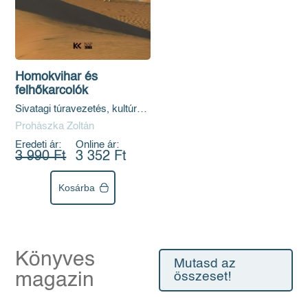
Homokvihar és
felhőkarcolók
Sivatagi túravezetés, kultúra
és történelem az Egyesült
Prohászka Zoltán
Arab Emírségekben
Eredeti ár:
Online ár:
3 990 Ft
3 352 Ft
Kosárba
Könyves
Mutasd az
magazin
összeset!