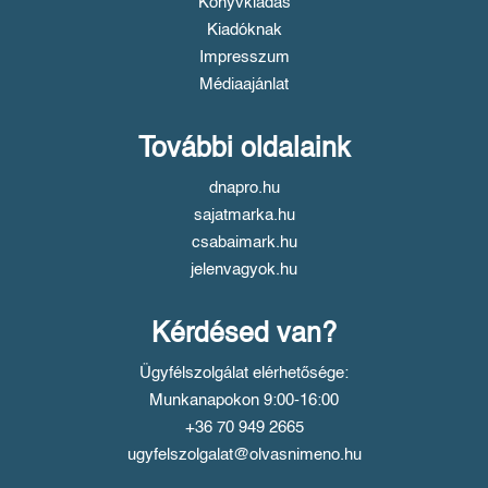
Könyvkiadás
Kiadóknak
Impresszum
Médiaajánlat
További oldalaink
dnapro.hu
sajatmarka.hu
csabaimark.hu
jelenvagyok.hu
Kérdésed van?
Ügyfélszolgálat elérhetősége:
Munkanapokon 9:00-16:00
+36 70 949 2665
ugyfelszolgalat@olvasnimeno.hu