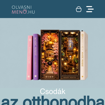
Csodák
az otthonodba