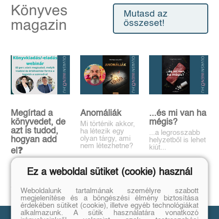
Könyves
Mutasd az
magazin
összeset!
Megírtad a
Anomáliák
...és mi van ha
könyvedet, de
mégis?
Mi történik akkor,
azt is tudod,
ha létezik egy
...a legrosszabb
olyan tárgy, ami
hogyan add
helyzetből is lehet
nem létezhetne?
kiút...
el❓️
Tovább
Tovább
Időpont: június
Ez a weboldal sütiket (cookie) használ
16., 18:00-19:00
Tovább
Weboldalunk tartalmának személyre szabott
megjelenítése és a böngészési élmény biztosítása
érdekében sütiket (cookie), illetve egyéb technológiákat
alkalmazunk. A sütik használatára vonatkozó