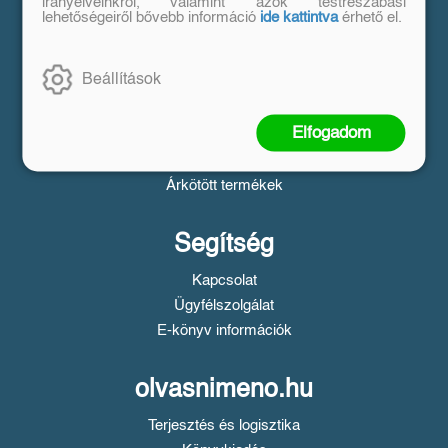
Vásárlás
irányelveinkről, valamint azok testreszabási
lehetőségeiről bővebb információ
ide kattintva
érhető el.
Szállítási tudnivalók
Fizetési tudnivalók
Beállítások
Tájékoztató a Simple fizetésről
Üzletszabályzat
Elfogadom
Adatvédelem
Süti beállítások
Árkötött termékek
Segítség
Kapcsolat
Ügyfélszolgálat
E-könyv információk
olvasnimeno.hu
Terjesztés és logisztika