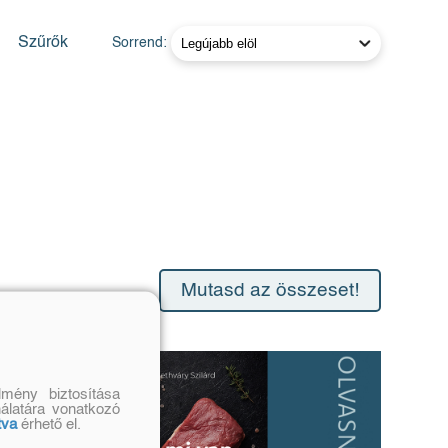
Szűrők
Sorrend:
Mutasd az összeset!
mény biztosítása
nálatára vonatkozó
tva
érhető el.