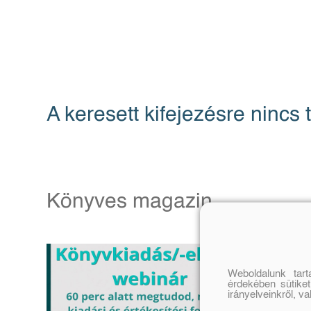
A keresett kifejezésre nincs t
Könyves magazin
Weboldalunk tar
érdekében sütiket
irányelveinkről, v