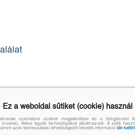
alálat
Ez a weboldal sütiket (cookie) használ
talmának személyre szabott megjelenítése és a böngészési él
 (cookie), illetve egyéb technológiákat alkalmazunk. A sütik hasz
alamint azok testreszabási lehetőségeiről bővebb információ
ide kattin