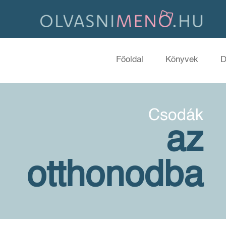
Főoldal
Könyvek
D
Csodák
az
otthonodba