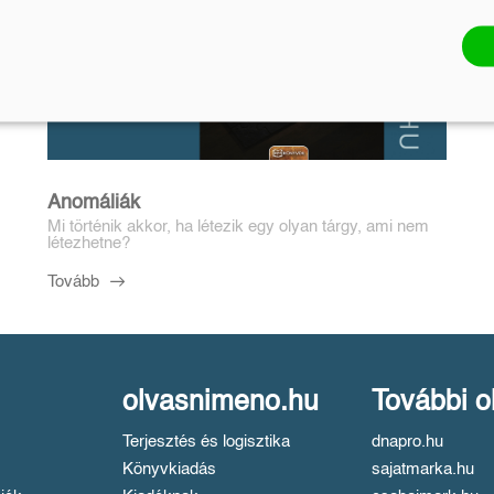
Anomáliák
Mi történik akkor, ha létezik egy olyan tárgy, ami nem
létezhetne?
Tovább
olvasnimeno.hu
További o
Terjesztés és logisztika
dnapro.hu
Könyvkiadás
sajatmarka.hu