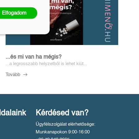
Elfogadom
...és mi van ha mégis?
...a legrosszabb helyzetből is lehet kiút...
Tovább
ldalaink
Kérdésed van?
Ügyfélszolgálat elérhetősége:
Munkanapokon 9:00-16:00