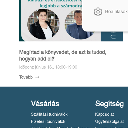
Beállítások
Megírtad a könyvedet, de azt is tudod,
hogyan add el❓️
Időpont: június 16., 18:00-19:00
Tovább
Vásárlás
Segítség
Szállítási tudnivalók
Kapcsolat
Fizetési tudnivalók
Ügyfélszolgálat