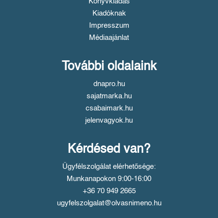
Könyvkiadás
Kiadóknak
Impresszum
Médiaajánlat
További oldalaink
dnapro.hu
sajatmarka.hu
csabaimark.hu
jelenvagyok.hu
Kérdésed van?
Ügyfélszolgálat elérhetősége:
Munkanapokon 9:00-16:00
+36 70 949 2665
ugyfelszolgalat@olvasnimeno.hu