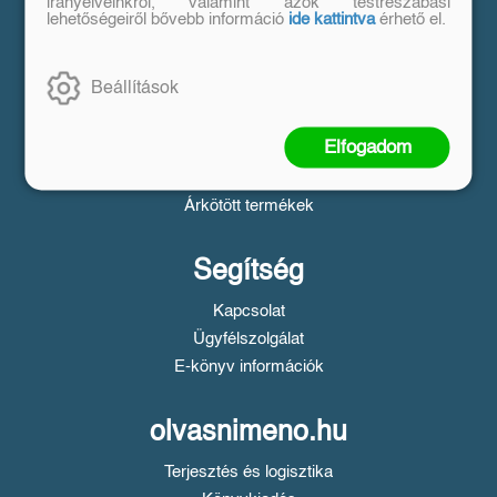
Vásárlás
irányelveinkről, valamint azok testreszabási
lehetőségeiről bővebb információ
ide kattintva
érhető el.
Szállítási tudnivalók
Fizetési tudnivalók
Beállítások
Tájékoztató a Simple fizetésről
Üzletszabályzat
Elfogadom
Adatvédelem
Süti beállítások
Árkötött termékek
Segítség
Kapcsolat
Ügyfélszolgálat
E-könyv információk
olvasnimeno.hu
Terjesztés és logisztika