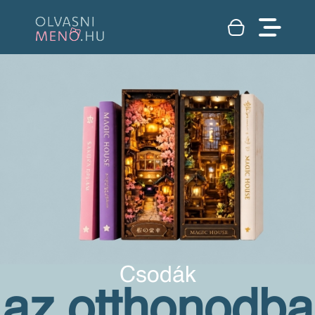
Csodák
az otthonodba