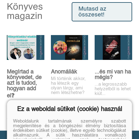
Könyves
Mutasd az
magazin
összeset!
Megírtad a
Anomáliák
...és mi van ha
könyvedet, de
mégis?
Mi történik akkor,
azt is tudod,
ha létezik egy
...a legrosszabb
olyan tárgy, ami
hogyan add
helyzetből is lehet
nem létezhetne?
kiút...
el❓️
Tovább
Tovább
Időpont: június
Ez a weboldal sütiket (cookie) használ
16., 18:00-19:00
Tovább
Weboldalunk tartalmának személyre szabott
megjelenítése és a böngészési élmény biztosítása
érdekében sütiket (cookie), illetve egyéb technológiákat
alkalmazunk. A sütik használatára vonatkozó